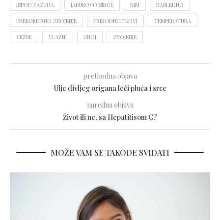
ISPOD PAZUHA
JABUKOVO SIRĆE
KIM
NASLEDNO
PREKOMERNO ZNOJENJE
PRIRODNI LEKOVI
TEMPERATURA
VEŽBE
VLAŽNI
ZNOJ
ZNOJENJE
prethodna objava
Ulje divljeg origana leči pluća i srce
naredna objava
Život ili ne, sa Hepatitisom C?
MOŽE VAM SE TAKOĐE SVIĐATI