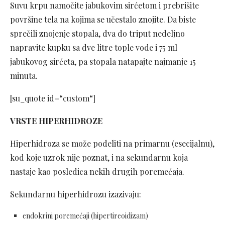
Suvu krpu namočite jabukovim sirćetom i prebrišite
površine tela na kojima se učestalo znojite. Da biste
sprečili znojenje stopala, dva do triput nedeljno
napravite kupku sa dve litre tople vode i 75 ml
jabukovog sirćeta, pa stopala natapajte najmanje 15
minuta.
[su_quote id=“custom“]
VRSTE HIPERHIDROZE
Hiperhidroza se može podeliti na primarnu (esecijalnu),
kod koje uzrok nije poznat, i na sekundarnu koja
nastaje kao posledica nekih drugih poremećaja.
Sekundarnu hiperhidrozu izazivaju:
endokrini poremećaji (hipertireoidizam)