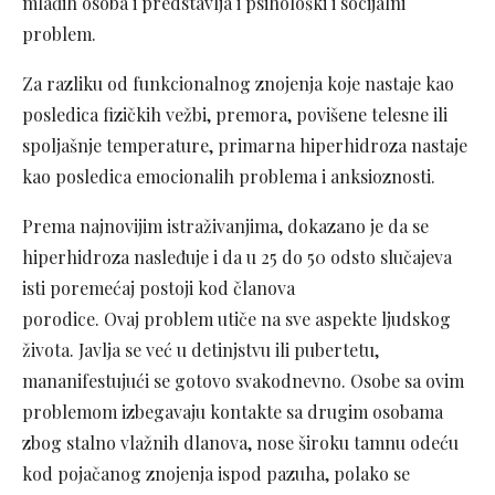
mlađih osoba i predstavlja i psihološki i socijalni
problem.
Za razliku od funkcionalnog znojenja koje nastaje kao
posledica fizičkih vežbi, premora, povišene telesne ili
spoljašnje temperature, primarna hiperhidroza nastaje
kao posledica emocionalih problema i anksioznosti.
Prema najnovijim istraživanjima, dokazano je da se
hiperhidroza nasleđuje i da u 25 do 50 odsto slučajeva
isti poremećaj postoji kod članova
porodice. Ovaj problem utiče na sve aspekte ljudskog
života. Javlja se već u detinjstvu ili pubertetu,
mananifestujući se gotovo svakodnevno. Osobe sa ovim
problemom izbegavaju kontakte sa drugim osobama
zbog stalno vlažnih dlanova, nose široku tamnu odeću
kod pojačanog znojenja ispod pazuha, polako se