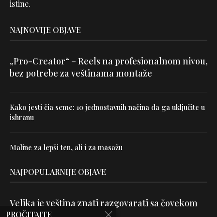
istine.
NAJNOVIJE OBJAVE
„Pro-Creator“ – Reels na profesionalnom nivou,
bez potrebe za veštinama montaže
Kako jesti čia seme: 10 jednostavnih načina da ga uključite u
ishranu
Maline za lepši ten, ali i za masažu
NAJPOPULARNIJE OBJAVE
Velika je veština znati razgovarati sa čovekom
PROČITAJTE