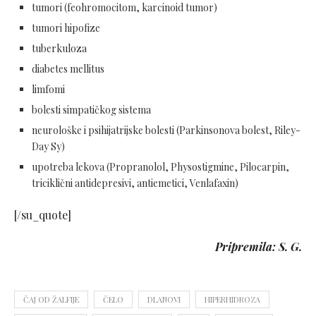
tumori (feohromocitom, karcinoid tumor)
tumori hipofize
tuberkuloza
diabetes mellitus
limfomi
bolesti simpatičkog sistema
neurološke i psihijatrijske bolesti (Parkinsonova bolest, Riley-
Day Sy)
upotreba lekova (Propranolol, Physostigmine, Pilocarpin,
triciklični antidepresivi, antiemetici, Venlafaxin)
[/su_quote]
Pripremila: S. G.
ČAJ OD ŽALFIJE
ČELO
DLANOVI
HIPERHIDROZA