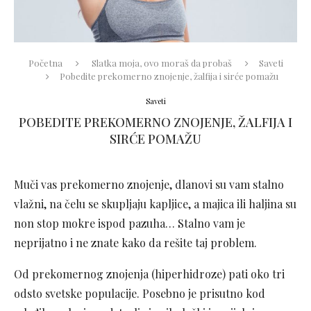
Početna
Slatka moja, ovo moraš da probaš
Saveti
Pobedite prekomerno znojenje, žalfija i sirće pomažu
Saveti
POBEDITE PREKOMERNO ZNOJENJE, ŽALFIJA I
SIRĆE POMAŽU
Muči vas prekomerno znojenje, dlanovi su vam stalno
vlažni, na čelu se skupljaju kapljice, a majica ili haljina su
non stop mokre ispod pazuha… Stalno vam je
neprijatno i ne znate kako da rešite taj problem.
Od prekomernog znojenja (hiperhidroze) pati oko tri
odsto svetske populacije. Posebno je prisutno kod