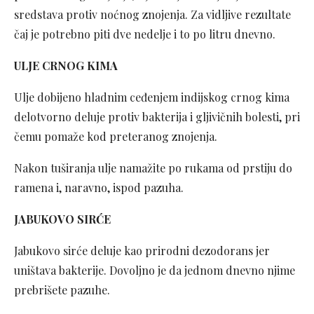
sredstava protiv noćnog znojenja. Za vidljive rezultate
čaj je potrebno piti dve nedelje i to po litru dnevno.
ULJE CRNOG KIMA
Ulje dobijeno hladnim ceđenjem indijskog crnog kima
delotvorno deluje protiv bakterija i gljivičnih bolesti, pri
čemu pomaže kod preteranog znojenja.
Nakon tuširanja ulje namažite po rukama od prstiju do
ramena i, naravno, ispod pazuha.
JABUKOVO SIRĆE
Jabukovo sirće deluje kao prirodni dezodorans jer
uništava bakterije. Dovoljno je da jednom dnevno njime
prebrišete pazuhe.