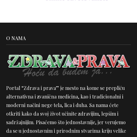
O NAMA
Portal “Zdrava i prava” je mesto na kome se prepliću
alternativna i zvanična medicina, kao i tradicionalni i
moderni načini nege tela, lica i duha. Sa nama ćete
otkriti kako da svoj život učinite zdravijim, lepšim i
sadržajnijim. Pisaćemo što jednostavnije, jer verujemo
da se u jednostavnim i prirodnim stvarima kriju velike