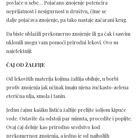
povlače u sebe… Pojačano znojenje potencira
neprijatnost i nesigurnost u društvu, čime se
dalje pojačava znojenje, pa tako nastaje začarani krug.
Da biste ublažili prekomerno znojenje ili ga čak i sasvim
uklonili mogu vam pomoći prirodni lekovi. Ovo su
najefektniji:
ČAJ OD ŽALFIJE
Od lekovitih materija kojima žalfija obiluje, u borbi
protiv znojenja jak učinak imaju njena žućkasto-zelena
eterična ulja, smola i tanin.
Jednu čajnu kašiku listića žalfije prelijte šoljom kipuće
vode. Ostavite da odstoji par minuta, procedite i popijte.
Ovaj čaj deluje kao prirodno sredstvo kod
prekomernog znojenja, a jedno je od najboljih