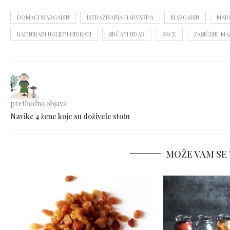
DOMAĆI MARGARIN
ISTRAŽIVANJA HARVARDA
MARGARIN
MARG
RAFINIRANI UGLJENI HIDRATI
SRČANI UDAR
SRCE
ZASIĆENE MA
prethodna objava
Navike 4 žene koje su doživele stotu
MOŽE VAM SE 