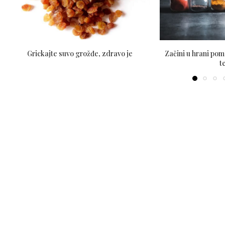
Grickajte suvo grožđe, zdravo je
Začini u hrani pom
t