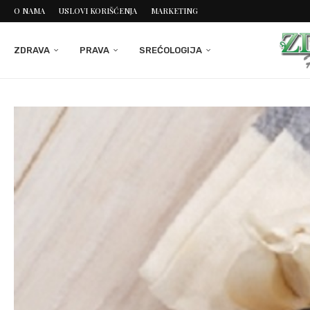
O NAMA
USLOVI KORIŠĆENJA
MARKETING
ZDRAVA
PRAVA
SREĆOLOGIJA