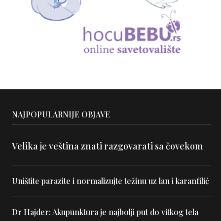
NAJPOPULARNIJE OBJAVE
Velika je veština znati razgovarati sa čovekom
Uništite parazite i normalizujte težinu uz lan i karanfilić
Dr Hajder: Akupunktura je najbolji put do vitkog tela