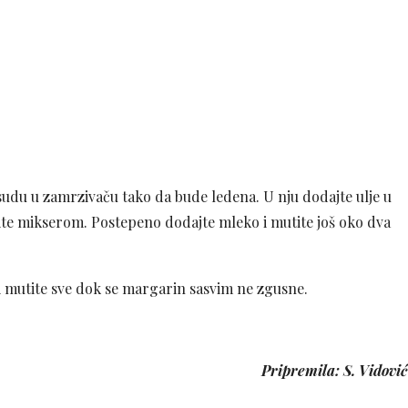
udu u zamrzivaču tako da bude ledena. U nju dodajte ulje u
tite mikserom. Postepeno dodajte mleko i mutite još oko dva
i mutite sve dok se margarin sasvim ne zgusne.
Pripremila: S. Vidović