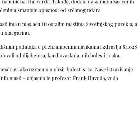
 naučnici sa Harvarda. Takođe, dodaju da zamena zasićenih
ićenima smanjuje opasnost od srčanog udara.
sti ima u maslacu i u ostalim mastima životinjskog porekla, a
 u margarinu.
odišnjih podataka o prehrambenim navikama i zdravlju 84.628
lovali od dijabetesa, kardiovaskularnih bolesti i raka.
 nezdravi ako uzmemo u obzir bolesti srca. Naše istraživanje
iljnih masti – objasnio je profesor Frank Huvođa, vođa