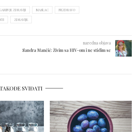
ARIN JE ZDRAVIJI
MASLAC
NEZDRAVO
STI
ZDRAVIJE
naredna objava
Sandra Mančić: Živim sa HIV-om i ne stidim se
TAKOĐE SVIĐATI