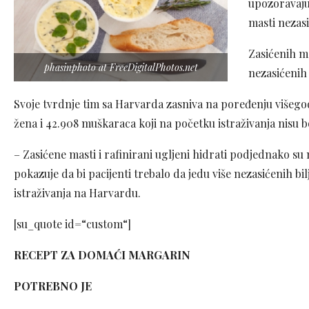
upozoravaju
masti nezas
Zasićenih ma
phasinphoto at FreeDigitalPhotos.net
nezasićenih
Svoje tvrdnje tim sa Harvarda zasniva na poređenju višeg
žena i 42.908 muškaraca koji na početku istraživanja nisu bo
– Zasićene masti i rafinirani ugljeni hidrati podjednako su
pokazuje da bi pacijenti trebalo da jedu više nezasićenih b
istraživanja na Harvardu.
[su_quote id=“custom“]
RECEPT ZA DOMAĆI MARGARIN
POTREBNO JE