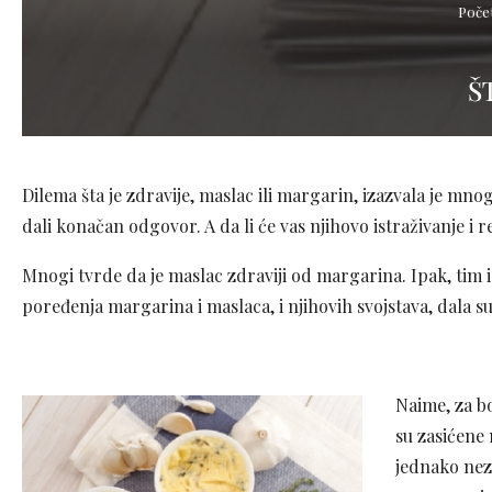
Poče
Š
Dilema šta je zdravije, maslac ili margarin, izazvala je mn
dali konačan odgovor. A da li će vas njihovo istraživanje i r
Mnogi tvrde da je maslac zdraviji od margarina. Ipak, tim is
poređenja margarina i maslaca, i njihovih svojstava, dala su
Naime, za b
su zasićene 
jednako nezd