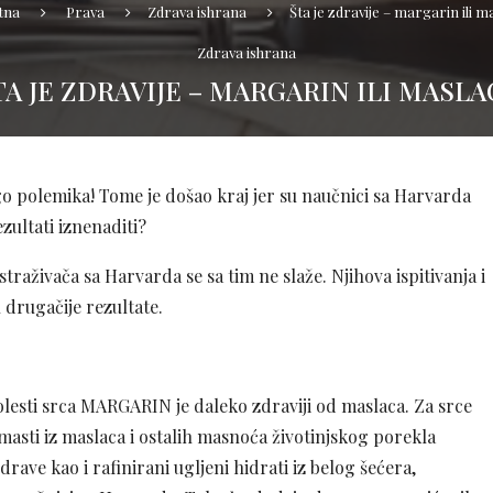
tna
Prava
Zdrava ishrana
Šta je zdravije – margarin ili m
Zdrava ishrana
TA JE ZDRAVIJE – MARGARIN ILI MASLA
ogo polemika! Tome je došao kraj jer su naučnici sa Harvarda
ezultati iznenaditi?
traživača sa Harvarda se sa tim ne slaže. Njihova ispitivanja i
 drugačije rezultate.
olesti srca MARGARIN je daleko zdraviji od maslaca. Za srce
masti iz maslaca i ostalih masnoća životinjskog porekla
rave kao i rafinirani ugljeni hidrati iz belog šećera,