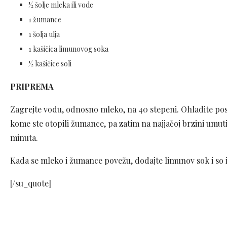
½ šolje mleka ili vode
1 žumance
1 šolja ulja
1 kašičica limunovog soka
½ kašičice soli
PRIPREMA
Zagrejte vodu, odnosno mleko, na 40 stepeni. Ohladite pos
kome ste otopili žumance, pa zatim na najjačoj brzini umu
minuta.
Kada se mleko i žumance povežu, dodajte limunov sok i so 
[/su_quote]