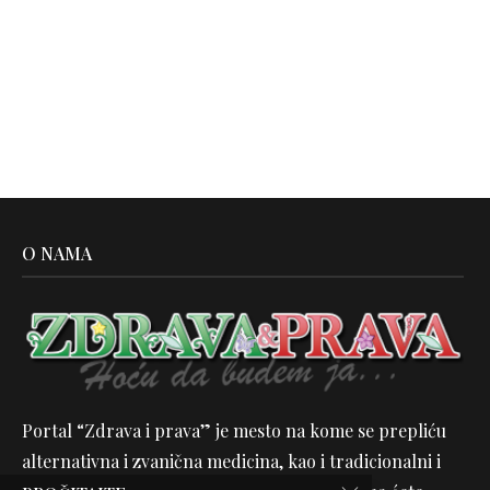
O NAMA
Portal “Zdrava i prava” je mesto na kome se prepliću
alternativna i zvanična medicina, kao i tradicionalni i