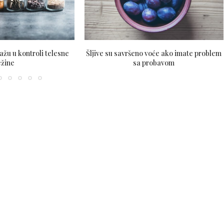
ažu u kontroli telesne
Šljive su savršeno voće ako imate problem
ežine
sa probavom