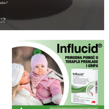
aslac?
C?