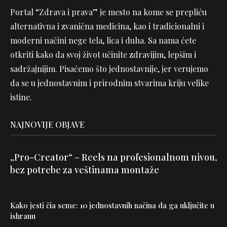
Portal “Zdrava i prava” je mesto na kome se prepliću
alternativna i zvanična medicina, kao i tradicionalni i
moderni načini nege tela, lica i duha. Sa nama ćete
otkriti kako da svoj život učinite zdravijim, lepšim i
sadržajnijim. Pisaćemo što jednostavnije, jer verujemo
da se u jednostavnim i prirodnim stvarima kriju velike
istine.
NAJNOVIJE OBJAVE
„Pro-Creator“ – Reels na profesionalnom nivou,
bez potrebe za veštinama montaže
Kako jesti čia seme: 10 jednostavnih načina da ga uključite u
ishranu