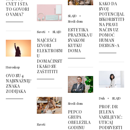
KAKO DA
CVET I ŠTA
SVOJ
TO GOVORI
POTENCIJAL
O VAMA?
SLAJD
ISKORISTITE
Sredi dom
NA PRAVI
ESTETIKA
NAČIN UZ
Saveti
SLAJD
PRAZNIKA U
POMOĆ
NAJČEŠĆI
SVAKOM
HUMAN
IZVORI
KUTKU
DESIGN-A
ELEKTROSMOGA
DOMA
U
DOMAĆINSTVU
I KAKO SE
Horoskop
ZAŠTITITI
OVO SU 4
NAJSNAŽNIJA
ZNAKA
ZODIJAKA
Duh
SLAJD
Sredi dom
PROF. DR
PEPCO
JELENA
GRUPA
VASILJEVIĆ:
OBELEŽILA
UTICAJ
Saveti
GODINU
PODSVESTI