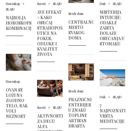
Horoskop
Saveti
SLAJD
Duh
SLAJD
SLAJD
AVE EFEKAT
MISTERIJA
Sredi dom
– KAKO
INTUICIJE:
NAJBOLJA
CENTRALNO
OSEĆAJ
ODAKLE
HOROSKOPSKA
MESTO
STRAHOPOŠTOVANJA
ZAISTA
KOMBINACIJA
SVAKOG
UTIČE NA
DOLAZE
DOMA
FOKUS,
OSEĆANJA U
ODLUKE I
STOMAKU
KVALITET
ŽIVOTA
Horoskop
OVAN SE
Sredi dom
LOŽI NA
Duh
SLAJD
PRAZNIČNI
ZGODNO
ENTERIJER
7
TELO, RAK
Saveti
SLAJD
U ZNAKU
NAJPOZNATIJI
VOLI
TOPLINE
AKTIVNOSTI
VRSTA
NEŽNOST
ARTISAN
ZA DECU
MEDITACIJE
HRASTA
ALFA