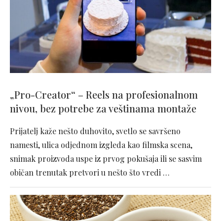
„Pro-Creator“ – Reels na profesionalnom
nivou, bez potrebe za veštinama montaže
Prijatelj kaže nešto duhovito, svetlo se savršeno
namesti, ulica odjednom izgleda kao filmska scena,
snimak proizvoda uspe iz prvog pokušaja ili se sasvim
običan trenutak pretvori u nešto što vredi …