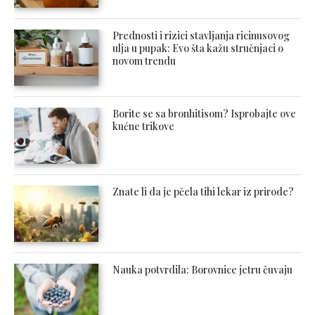
Prednosti i rizici stavljanja ricinusovog
ulja u pupak: Evo šta kažu stručnjaci o
novom trendu
Borite se sa bronhitisom? Isprobajte ove
kućne trikove
Znate li da je pčela tihi lekar iz prirode?
Nauka potvrdila: Borovnice jetru čuvaju