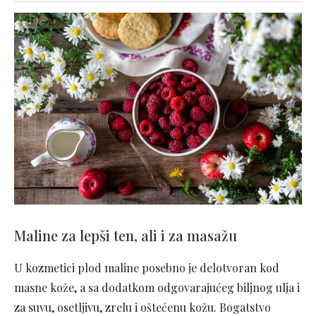
Maline za lepši ten, ali i za masažu
U kozmetici plod maline posebno je delotvoran kod
masne kože, a sa dodatkom odgovarajućeg biljnog ulja i
za suvu, osetljivu, zrelu i oštećenu kožu. Bogatstvo