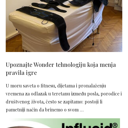
Upoznajte Wonder tehnologiju koja menja
pravila igre
U moru saveta o fitnesu, dijetama i pronalaženju
vremena za odlazak u teretanu između posla, porodice i
društvenog života, često se zapitamo: postoji li
pametniji način da brinemo o svom …