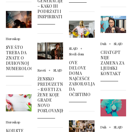
GENERACIJE
– KAKO IH
PODRŽATI I
INSPIRISATI
Horoskop
Duh
SLAJD
SVE ŠTO
SLAJD
CHATGPT
TREBA DA
Sredi dom
NIJE
ZNATE O
OVE
ZAMENA ZA
DUHOVNOJ
DELOVE
LJUDSKI
NUMEROLOGIJI
Saveti
SLAJD
DOMA
KONTAKT
NAJČEŠĆE
ŽENSKO
ZABORAVLJAMO
PREDUZETNIŠTVO
DA
– SAVETI ZA
OČISTIMO
ŽENE KOJE
GRADE
NOVO
POSLOVANJE
Horoskop
Duh
SLAJD
KOJI STE