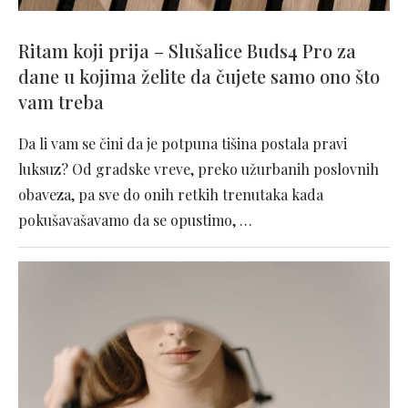
Ritam koji prija – Slušalice Buds4 Pro za
dane u kojima želite da čujete samo ono što
vam treba
Da li vam se čini da je potpuna tišina postala pravi
luksuz? Od gradske vreve, preko užurbanih poslovnih
obaveza, pa sve do onih retkih trenutaka kada
pokušavašavamo da se opustimo, …