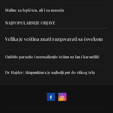
Maline za lepši ten, ali i za masažu
NAJPOPULARNIJE OBJAVE
Velika je veština znati razgovarati sa čovekom
Uništite parazite i normalizujte težinu uz lan i karanfilić
Dr Hajder: Akupunktura je najbolji put do vitkog tela