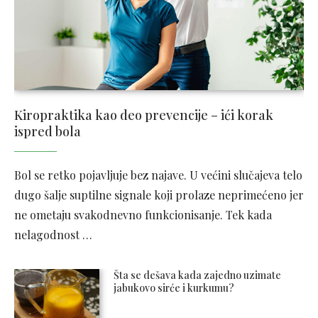
Kiropraktika kao deo prevencije – ići korak
ispred bola
Bol se retko pojavljuje bez najave. U većini slučajeva telo
dugo šalje suptilne signale koji prolaze neprimećeno jer
ne ometaju svakodnevno funkcionisanje. Tek kada
nelagodnost …
Šta se dešava kada zajedno uzimate
jabukovo sirće i kurkumu?