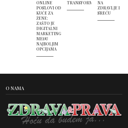
ONLINE
TRANSFORMACIJOM
NA
POSLOVI OD
ZDRAVLJE I
KUĆE ZA
SREĆU
ŽENE:
ZAŠTO JE
DIGITALNI
MARKETING
MEĐU
NAJBOLJIM
OPCIJAMA
O NAMA