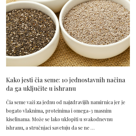
Kako jesti čia seme: 10 jednostavnih načina
da ga uključite u ishranu
Čia seme važi za jednu od najzdravijih namirnica jer je
bogato vlaknima, proteinima i omega-3 masnim
kiselinama. Može se lako uklopiti u svakodnevnu
ishranu, a stručnjaci savetuju da se ne …