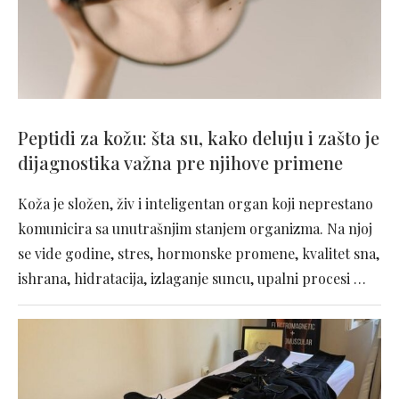
Peptidi za kožu: šta su, kako deluju i zašto je
dijagnostika važna pre njihove primene
Koža je složen, živ i inteligentan organ koji neprestano
komunicira sa unutrašnjim stanjem organizma. Na njoj
se vide godine, stres, hormonske promene, kvalitet sna,
ishrana, hidratacija, izlaganje suncu, upalni procesi …