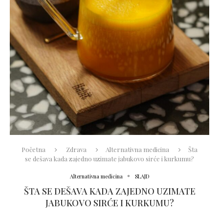
Početna
Zdrava
Alternativna medicina
Šta
se dešava kada zajedno uzimate jabukovo sirće i kurkumu?
Alternativna medicina
SLAJD
ŠTA SE DEŠAVA KADA ZAJEDNO UZIMATE
JABUKOVO SIRĆE I KURKUMU?