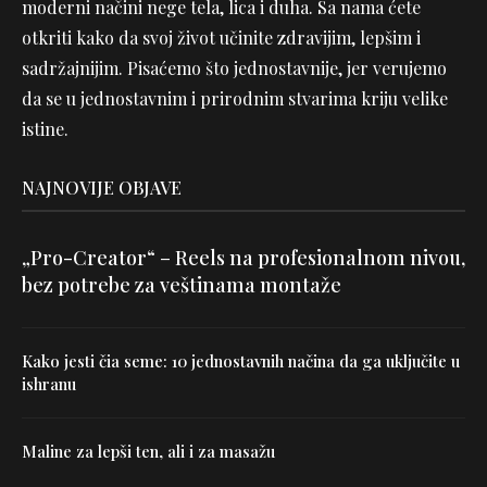
moderni načini nege tela, lica i duha. Sa nama ćete
otkriti kako da svoj život učinite zdravijim, lepšim i
sadržajnijim. Pisaćemo što jednostavnije, jer verujemo
da se u jednostavnim i prirodnim stvarima kriju velike
istine.
NAJNOVIJE OBJAVE
„Pro-Creator“ – Reels na profesionalnom nivou,
bez potrebe za veštinama montaže
Kako jesti čia seme: 10 jednostavnih načina da ga uključite u
ishranu
Maline za lepši ten, ali i za masažu