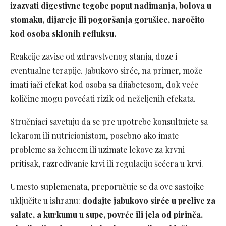
izazvati digestivne tegobe poput nadimanja, bolova u
stomaku, dijareje ili pogoršanja gorušice, naročito
kod osoba sklonih refluksu.
Reakcije zavise od zdravstvenog stanja, doze i
eventualne terapije. Jabukovo sirće, na primer, može
imati jači efekat kod osoba sa dijabetesom, dok veće
količine mogu povećati rizik od neželjenih efekata.
Stručnjaci savetuju da se pre upotrebe konsultujete sa
lekarom ili nutricionistom, posebno ako imate
probleme sa želucem ili uzimate lekove za krvni
pritisak, razređivanje krvi ili regulaciju šećera u krvi.
Umesto suplemenata, preporučuje se da ove sastojke
uključite u ishranu:
dodajte jabukovo sirće u prelive za
salate, a kurkumu u supe, povrće ili jela od pirinča.