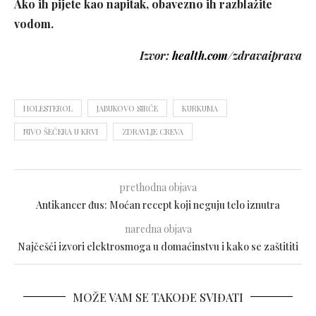
Ako ih pijete kao napitak, obavezno ih razblažite
vodom.
Izvor:
health.com/
zdravaiprava
HOLESTEROL
JABUKOVO SIRĆE
KURKUMA
NIVO ŠEĆERA U KRVI
ZDRAVLJE CREVA
prethodna objava
Antikancer đus: Moćan recept koji neguju telo iznutra
naredna objava
Najčešći izvori elektrosmoga u domaćinstvu i kako se zaštititi
MOŽE VAM SE TAKOĐE SVIĐATI