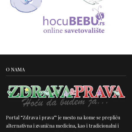
O NAMA
Portal “Zdrava i prava” je mesto na kome se prepliću
alternativna i zvanična medicina, kao i tradicionalni i