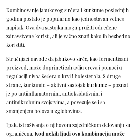
Kombinovanje jabukovog sirćeta i kurkume poslednjih
godina postalo je popularno kao jednostavan velnes
napitak. Ova dva sastojka mogu pružiti određene
zdravstvene koristi, ali je važno znati kako ih bezbedno
koristiti.
Stručnjaci navode da
jabukovo sirće
, kao fermentisani
proizvod, može doprineti zdravlju creva i pomoći u
regulaciji nivoa šećera u krvi i holesterola. S druge
strane, kurkumin – aktivni sastojak
kurkume
– poznat
je po antiinflamatornim, antioksidativnim i
antimikrobnim svojstvima, a povezuje se i sa
smanjenjem bolova u zglobovima.
Ipak, istraživanja o njihovom zajedničkom delovanju su
ograničena.
Kod nekih ljudi ova kombinacija može