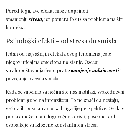
Pored toga, ave efekat može doprineti
smanjenju
stresa
, jer pomera fokus sa problema na širi
kontekst.
Psihološki efekti – od stresa do smisla
Jedan od najvažnijih efekata ovog fenomena jeste
njegov uticaj na emocionalno stanje. Osećaj
strahopoštovanja često prati
smanjenje anksioznosti
i
povećanje osećaja smisla.
Kada se suočimo sa nečim što nas nadilazi, svakodnevni
problemi gube na intenzitetu. To ne znači da nestaju,
već da ih posmatramo iz drugačije perspektive. Ovakav
pomak može imati dugoročne koristi, posebno kod
osoba koje su izložene konstantnom stresu.