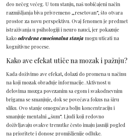
deo nečeg većeg. U tom stanju, naš uobičajeni način
razmišljanja biva privremeno „resetovan“, što otvara
prostor za novu perspektivu. Ovaj fenomen je predmet
istraživanja u psihologiji i neuro nauci, jer pokazuje
kako
određena emocionalna stanja
mogu uticati na
kognitivne procese.
Kako ave efekat utiče na mozak i pažnju?
Kada doživimo ave efekat, dolazi do promena u načinu
na koji mozak obrađuje informacije. Aktivnost u
delovima mozga povezanim sa egom i svakodnevnim
brigama se smanjuje, dok se povećava fokus na širu
sliku. Ovo stanje omogućava bolju koncentraciju i
smanjuje mentalni „šum“. Ljudi koji redovno
doživljavaju ovakve trenutke često imaju jasniji pogled
na prioritete i donose promišljenije odluke.