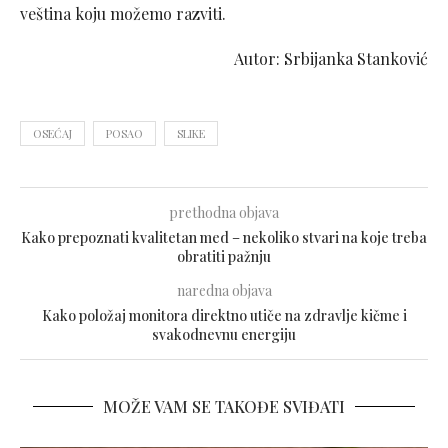
veština koju možemo razviti.
Autor: Srbijanka Stanković
OSEĆAJ
POSAO
SLIKE
prethodna objava
Kako prepoznati kvalitetan med – nekoliko stvari na koje treba
obratiti pažnju
naredna objava
Kako položaj monitora direktno utiče na zdravlje kičme i
svakodnevnu energiju
MOŽE VAM SE TAKOĐE SVIĐATI