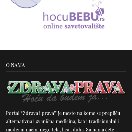
O NAMA
Portal “Zdrava i prava” je mesto na kome se prepliću
alternativna i zvanična medicina, kao i tradicionalni i
moderni načini nege tela, lica i duha. Sa nama ćete