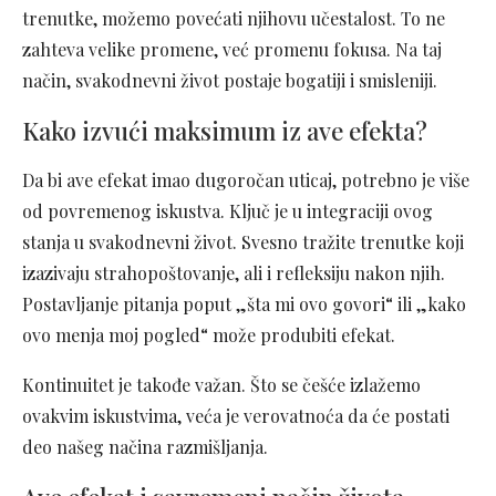
trenutke, možemo povećati njihovu učestalost. To ne
zahteva velike promene, već promenu fokusa. Na taj
način, svakodnevni život postaje bogatiji i smisleniji.
Kako izvući maksimum iz ave efekta?
Da bi ave efekat imao dugoročan uticaj, potrebno je više
od povremenog iskustva. Ključ je u integraciji ovog
stanja u svakodnevni život. Svesno tražite trenutke koji
izazivaju strahopoštovanje, ali i refleksiju nakon njih.
Postavljanje pitanja poput „šta mi ovo govori“ ili „kako
ovo menja moj pogled“ može produbiti efekat.
Kontinuitet je takođe važan. Što se češće izlažemo
ovakvim iskustvima, veća je verovatnoća da će postati
deo našeg načina razmišljanja.