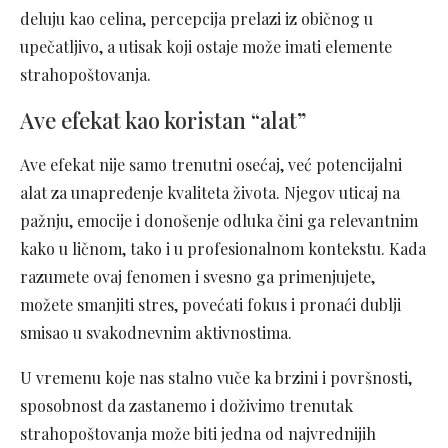
deluju kao celina, percepcija prelazi iz običnog u
upečatljivo, a utisak koji ostaje može imati elemente
strahopoštovanja.
Ave efekat kao koristan “alat”
Ave efekat nije samo trenutni osećaj, već potencijalni
alat za unapređenje kvaliteta života. Njegov uticaj na
pažnju, emocije i donošenje odluka čini ga relevantnim
kako u ličnom, tako i u profesionalnom kontekstu. Kada
razumete ovaj fenomen i svesno ga primenjujete,
možete smanjiti stres, povećati fokus i pronaći dublji
smisao u svakodnevnim aktivnostima.
U vremenu koje nas stalno vuče ka brzini i površnosti,
sposobnost da zastanemo i doživimo trenutak
strahopoštovanja može biti jedna od najvrednijih