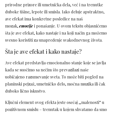
prirodne prizore ili umetnička dela, već i na trenutke
duboke tišine, lepote ili smisla. Iako deluje apstraktno,
ave efekat ima konkretne posledice na naš
mozak,
emocije
i ponašanje. U ovom tekstu objasnićemo
šta je ave efekat, kako nastaje i na koji način ga možemo
svesno koristiti za unapređenje svakodnevnog života.
Šta je ave efekat i kako nastaje?
Ave efekat predstavlja emocionalno stanje koje se javlja
kada se suočimo sa nečim što prevazilazi naše
uobičajeno razumevanje sveta. To može biti pogled na
planinski pejzaž, umetničko delo, moćna muzika ili čak
duboko lično iskustvo.
Ključni element ovog efekta jeste osećaj „malenosti“ u
pozitivnom smislu – trenutak u kojem shvatamo da smo