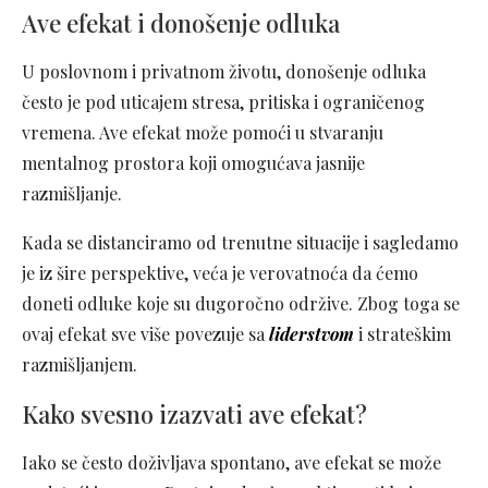
Ave efekat i donošenje odluka
U poslovnom i privatnom životu, donošenje odluka
često je pod uticajem stresa, pritiska i ograničenog
vremena. Ave efekat može pomoći u stvaranju
mentalnog prostora koji omogućava jasnije
razmišljanje.
Kada se distanciramo od trenutne situacije i sagledamo
je iz šire perspektive, veća je verovatnoća da ćemo
doneti odluke koje su dugoročno održive. Zbog toga se
ovaj efekat sve više povezuje sa
liderstvom
i strateškim
razmišljanjem.
Kako svesno izazvati ave efekat?
Iako se često doživljava spontano, ave efekat se može