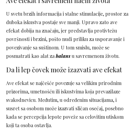
Ave efekat i savremeni način života
U svetu brzih informacija i stalne stimulacije, prostor za
duboka iskustva postaje sve manji. Upravo zato ave
efekat dobija na značaju, jer predstavlja protivtežu
površnosti i brzini, pošto nudi priliku za usporavanje i
povezivanje sa suštinom. U tom smislu, može se
posmatrati kao alat za
balans
u savremenom životu.
Da li lep čovek može izazvati ave efekat
Ave efekat se najčešće povezuje sa velikim prirodnim
prizorima, umetnošću ili iskustvima koja prevazilaze
svakodnevicu. Međutim, u određenim situacijama, i
susret sa osobom može izazvati sličan osećaj, posebno
kada se percepcija lepote poveže sa celovitim utiskom
koji ta osoba ostavlja.