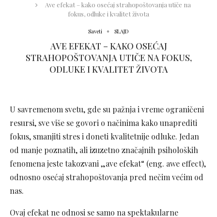
Ave efekat – kako osećaj strahopoštovanja utiče na
fokus, odluke i kvalitet života
Saveti
SLAJD
AVE EFEKAT – KAKO OSEĆAJ
STRAHOPOŠTOVANJA UTIČE NA FOKUS,
ODLUKE I KVALITET ŽIVOTA
U savremenom svetu, gde su pažnja i vreme ograničeni
resursi, sve više se govori o načinima kako unaprediti
fokus, smanjiti stres i doneti kvalitetnije odluke. Jedan
od manje poznatih, ali izuzetno značajnih psiholoških
fenomena jeste takozvani „ave efekat“ (eng. awe effect),
odnosno osećaj strahopoštovanja pred nečim većim od
nas.
Ovaj efekat ne odnosi se samo na spektakularne