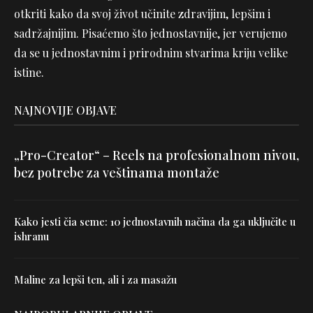
otkriti kako da svoj život učinite zdravijim, lepšim i
sadržajnijim. Pisaćemo što jednostavnije, jer verujemo
da se u jednostavnim i prirodnim stvarima kriju velike
istine.
NAJNOVIJE OBJAVE
„Pro-Creator“ – Reels na profesionalnom nivou,
bez potrebe za veštinama montaže
Kako jesti čia seme: 10 jednostavnih načina da ga uključite u
ishranu
Maline za lepši ten, ali i za masažu