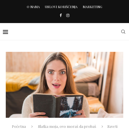
O NAMA
USLOVI KORIŠĆENJA
MARKETING
Početna
Slatka moja, ovo moraš da probaš
Saveti