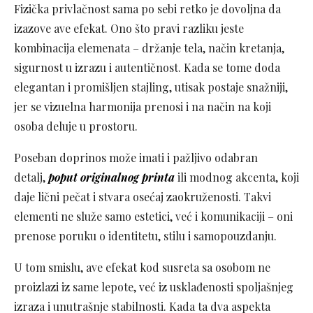
Fizička privlačnost sama po sebi retko je dovoljna da
izazove ave efekat. Ono što pravi razliku jeste
kombinacija elemenata – držanje tela, način kretanja,
sigurnost u izrazu i autentičnost. Kada se tome doda
elegantan i promišljen stajling, utisak postaje snažniji,
jer se vizuelna harmonija prenosi i na način na koji
osoba deluje u prostoru.
Poseban doprinos može imati i pažljivo odabran
detalj,
poput originalnog printa
ili modnog akcenta, koji
daje lični pečat i stvara osećaj zaokruženosti. Takvi
elementi ne služe samo estetici, već i komunikaciji – oni
prenose poruku o identitetu, stilu i samopouzdanju.
U tom smislu, ave efekat kod susreta sa osobom ne
proizlazi iz same lepote, već iz usklađenosti spoljašnjeg
izraza i unutrašnje stabilnosti. Kada ta dva aspekta