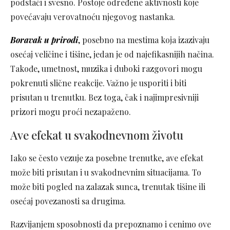
podstaći i svesno. Postoje određene aktivnosti koje
povećavaju verovatnoću njegovog nastanka.
Boravak u prirodi
, posebno na mestima koja izazivaju
osećaj veličine i tišine, jedan je od najefikasnijih načina.
Takođe, umetnost, muzika i duboki razgovori mogu
pokrenuti slične reakcije. Važno je usporiti i biti
prisutan u trenutku. Bez toga, čak i najimpresivniji
prizori mogu proći nezapaženo.
Ave efekat u svakodnevnom životu
Iako se često vezuje za posebne trenutke, ave efekat
može biti prisutan i u svakodnevnim situacijama. To
može biti pogled na zalazak sunca, trenutak tišine ili
osećaj povezanosti sa drugima.
Razvijanjem sposobnosti da prepoznamo i cenimo ove