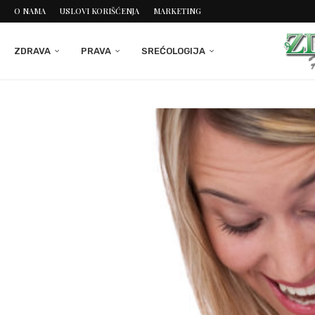
O NAMA
USLOVI KORIŠĆENJA
MARKETING
ZDRAVA
PRAVA
SREĆOLOGIJA