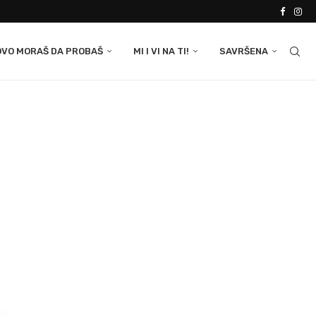
OVO MORAŠ DA PROBAŠ
MI I VI NA TI!
SAVRŠENA