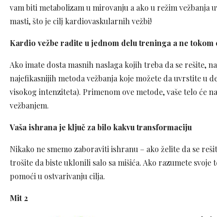
vam biti metabolizam u mirovanju a ako u režim vežbanja uvr
masti, što je cilj kardiovaskularnih vežbi!
Kardio vežbe radite u jednom delu treninga a ne tokom 
Ako imate dosta masnih naslaga kojih treba da se rešite, na
najefikasnijih metoda vežbanja koje možete da uvrstite u d
visokog intenziteta). Primenom ove metode, vaše telo će nas
vežbanjem.
Vaša ishrana je ključ za bilo kakvu transformaciju
Nikako ne smemo zaboraviti ishranu – ako želite da se reši
trošite da biste uklonili salo sa mišića. Ako razumete svoje te
pomoći u ostvarivanju cilja.
Mit 2