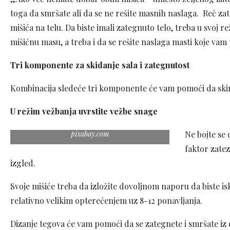
toga da smršate ali da se ne rešite masnih naslaga. Reč za
mišića na telu. Da biste imali zategnuto telo, treba u svoj r
mišićnu masu, a treba i da se rešite naslaga masti koje vam 
Tri komponente za skidanje sala i zategnutost
Kombinacija sledeće tri komponente će vam pomoći da skine
U režim vežbanja uvrstite vežbe snage
pixabay.com
Ne bojte se 
faktor zatez
izgled.
Svoje mišiće treba da izložite dovoljnom naporu da biste isko
relativno velikim opterećenjem uz 8-12 ponavljanja.
Dizanje tegova će vam pomoći da se zategnete i smršate iz 