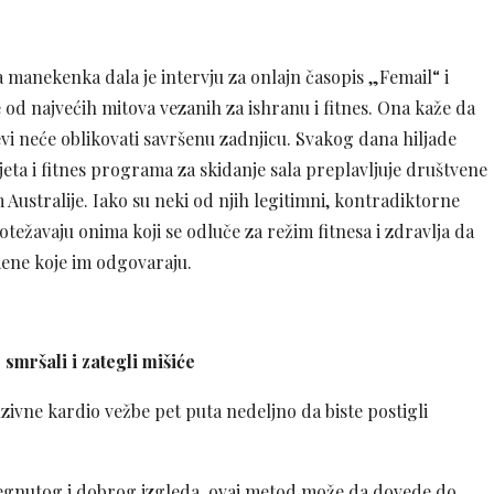
 manekenka dala je intervju za onlajn časopis „Femail“ i
 od najvećih mitova vezanih za ishranu i fitnes. Ona kaže da
vi neće oblikovati savršenu zadnjicu. Svakog dana hiljade
jeta i fitnes programa za skidanje sala preplavljuje društvene
Australije. Iako su neki od njih legitimni, kontradiktorne
otežavaju onima koji se odluče za režim fitnesa i zdravlja da
ne koje im odgovaraju.
smršali i zategli mišiće
nzivne kardio vežbe pet puta nedeljno da biste postigli
egnutog i dobrog izgleda, ovaj metod može da dovede do