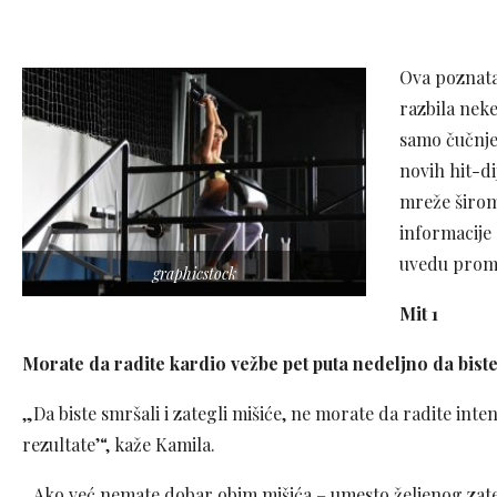
Ova poznata
razbila neke
samo čučnje
novih hit-di
mreže širom 
informacije 
uvedu prome
graphicstock
Mit 1
Morate da radite kardio vežbe pet puta nedeljno da biste 
„Da biste smršali i zategli mišiće, ne morate da radite inte
rezultate’“, kaže Kamila.
„Ako već nemate dobar obim mišića – umesto željenog zat