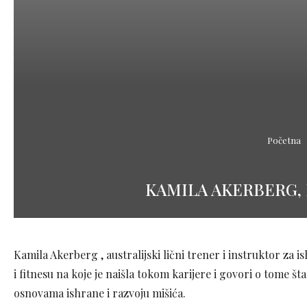
Početna
KAMILA AKERBERG, 
Kamila Akerberg , australijski lični trener i instruktor za 
i fitnesu na koje je naišla tokom karijere i govori o tome št
osnovama ishrane i razvoju mišića.