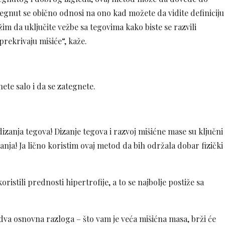
tegnut se obično odnosi na ono kad možete da vidite definiciju
ežim da uključite vežbe sa tegovima kako biste se razvili
prekrivaju mišiće“, kaže.
te salo i da se zategnete.
dizanja tegova! Dizanje tegova i razvoj mišićne mase su ključni
anja! Ja lično koristim ovaj metod da bih održala dobar fizički
ristili prednosti hipertrofije, a to se najbolje postiže sa
dva osnovna razloga – što vam je veća mišićna masa, brži će