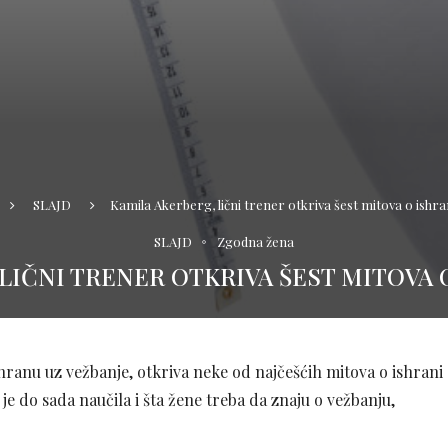
SLAJD
Kamila Akerberg, lični trener otkriva šest mitova o ishran
SLAJD
Zgodna žena
LIČNI TRENER OTKRIVA ŠEST MITOVA O
ishranu uz vežbanje, otkriva neke od najčešćih mitova o ishrani
a je do sada naučila i šta žene treba da znaju o vežbanju,