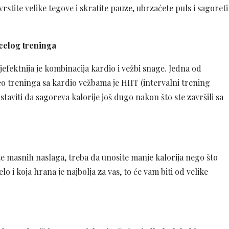
stite velike tegove i skratite pauze, ubrzaćete puls i sagoreti
celog treninga
jefektnija je kombinacija kardio i vežbi snage. Jedna od
eo treninga sa kardio vežbama je HIIT (intervalni trening
taviti da sagoreva kalorije još dugo nakon što ste završili sa
te masnih naslaga, treba da unosite manje kalorija nego što
lo i koja hrana je najbolja za vas, to će vam biti od velike