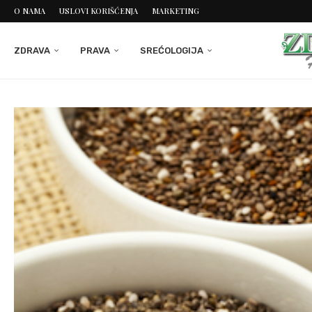
O NAMA
USLOVI KORIŠĆENJA
MARKETING
ZDRAVA
PRAVA
SREĆOLOGIJA