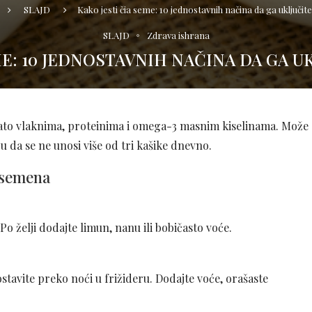
SLAJD
Kako jesti čia seme: 10 jednostavnih načina da ga uključit
SLAJD
Zdrava ishrana
ME: 10 JEDNOSTAVNIH NAČINA DA GA U
ogato vlaknima, proteinima i omega-3 masnim kiselinama. Može
u da se ne unosi više od tri kašike dnevno.
a semena
Po želji dodajte limun, nanu ili bobičasto voće.
stavite preko noći u frižideru. Dodajte voće, orašaste