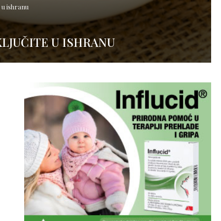
e u ishranu
KLJUČITE U ISHRANU