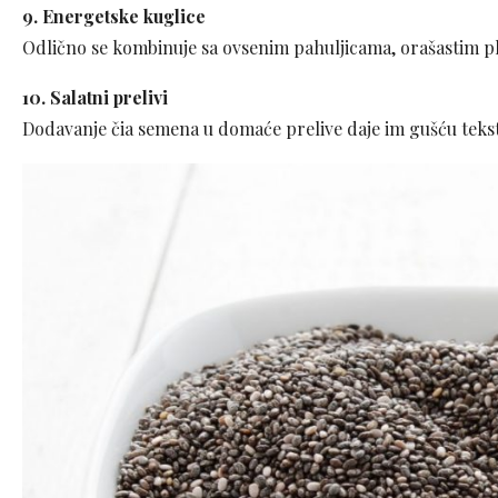
9. Energetske kuglice
Odlično se kombinuje sa ovsenim pahuljicama, orašastim pl
10. Salatni prelivi
Dodavanje čia semena u domaće prelive daje im gušću tekst