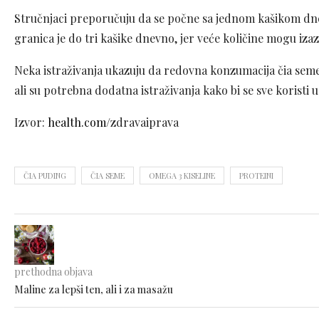
Stručnjaci preporučuju da se počne sa jednom kašikom dne
granica je do tri kašike dnevno, jer veće količine mogu iza
Neka istraživanja ukazuju da redovna konzumacija čia semen
ali su potrebna dodatna istraživanja kako bi se sve koristi 
Izvor:
health.com/
zdravaiprava
ČIA PUDING
ČIA SEME
OMEGA 3 KISELINE
PROTEINI
prethodna objava
Maline za lepši ten, ali i za masažu