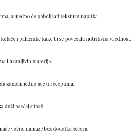
ima, a ujedno će poboljšati teksturu napitka.
 kolače i palačinke kako bi se povećala nutritivna vrednost.
a i hranljivih materija.
da zameni jedno jaje u receptima.
 duži osećaj sitosti.
domaće voćne namaze bez dodatka šećera.