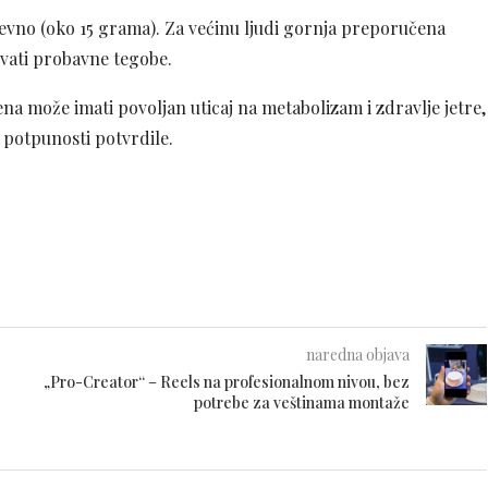
vno (oko 15 grama). Za većinu ljudi gornja preporučena
zvati probavne tegobe.
a može imati povoljan uticaj na metabolizam i zdravlje jetre,
u potpunosti potvrdile.
naredna objava
„Pro-Creator“ – Reels na profesionalnom nivou, bez
potrebe za veštinama montaže