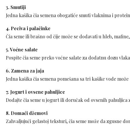
3. Smutiji
Jedna kašika čia semena obogatiće smuti vlaknima i protein
4. Peciva i palačinke
Čia seme ili brašno od čije može se dodavati u hleb, mafine,
5. Voćne salate
Pospite čia seme preko voćne salate za dodatnu dozu vlakan
6. Zamena za jaja
Jedna kašika čia semena pomešana sa tri kašike vode može 
7. Jogurt i ovsene pahuljice
Dodajte čia seme u jogurt ili doručak od ovsenih pahuljica za
8. Domaći džemovi
Zahvaljujući gelastoj teksturi, čia seme može da zgusne 