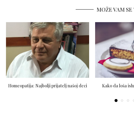
MOŽE VAM SE 
Homeopatija: Najbolji prijatelj našoj deci
Kako da loša is