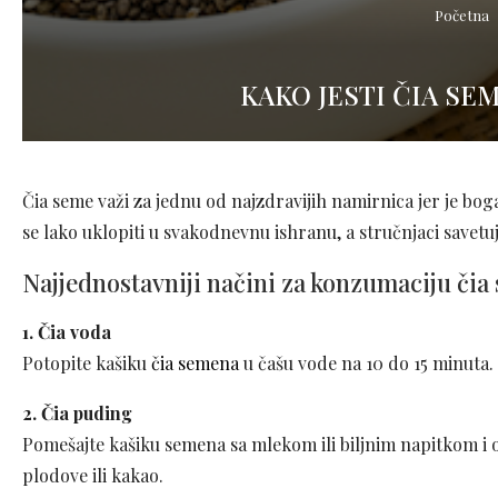
Početna
KAKO JESTI ČIA SE
Čia seme važi za jednu od najzdravijih namirnica jer je b
se lako uklopiti u svakodnevnu ishranu, a stručnjaci savetuj
Najjednostavniji načini za konzumaciju či
1. Čia voda
Potopite kašiku
čia semena
u čašu vode na 10 do 15 minuta. 
2. Čia puding
Pomešajte kašiku semena sa mlekom ili biljnim napitkom i o
plodove ili kakao.