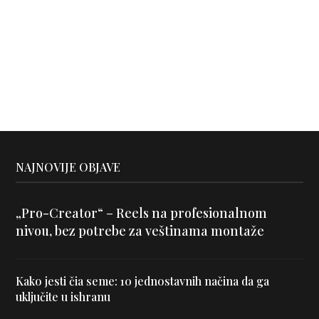
NAJNOVIJE OBJAVE
„Pro-Creator“ – Reels na profesionalnom
nivou, bez potrebe za veštinama montaže
Kako jesti čia seme: 10 jednostavnih načina da ga
uključite u ishranu