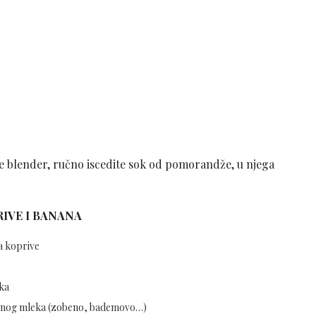
te blender, ručno iscedite sok od pomorandže, u njega
IVE I BANANA
va koprive
ka
biljnog mleka (zobeno, bademovo…)