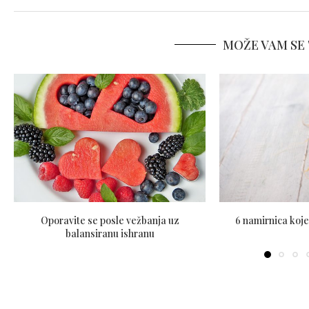
MOŽE VAM SE 
Oporavite se posle vežbanja uz
6 namirnica koje
balansiranu ishranu