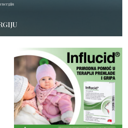
 energiju
RGIJU