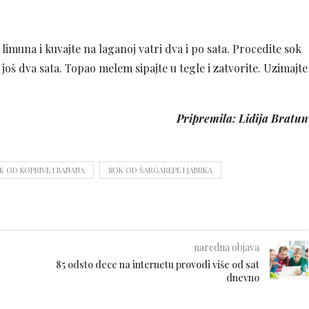
i limuna i kuvajte na laganoj vatri dva i po sata. Procedite sok
 još dva sata. Topao melem sipajte u tegle i zatvorite. Uzimajte
Pripremila: Lidija Bratun
K OD KOPRIVE I BANANA
SOK OD ŠARGAREPE I JABUKA
naredna objava
85 odsto dece na internetu provodi više od sat
dnevno