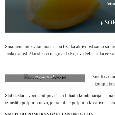
Početna
4 SO
Smanjeni unos vitamina i slaba fizička aktivnost samo su 
malaksalost. Ako ste i vi njegove žrtve, ova četiri soka će v
graphicstock
Smuti (vrsta
i kompletan
Slatki, slani, voćni, od povrća, u hiljadu kombinacija – a n
izmislite potpuno novu, jer smuti je potpuno kreativna i s
SMUTI OD POMORANDŽE I LANENOG ULJA