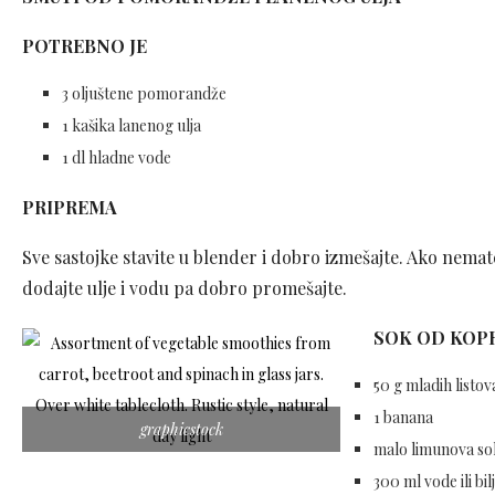
POTREBNO JE
3 oljuštene pomorandže
1 kašika lanenog ulja
1 dl hladne vode
PRIPREMA
Sve sastojke stavite u blender i dobro izmešajte. Ako nema
dodajte ulje i vodu pa dobro promešajte.
SOK OD KOPR
50 g mladih listo
1 banana
graphicstock
malo limunova so
300 ml vode ili 