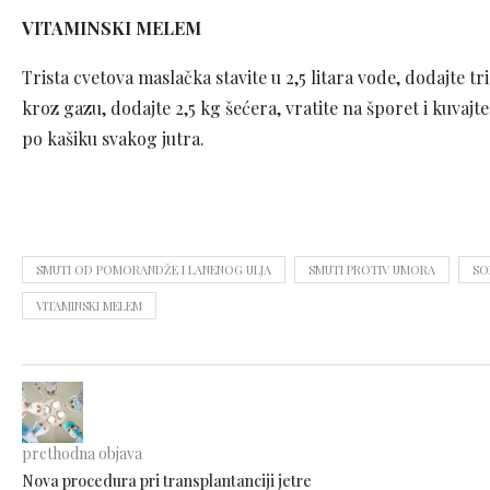
VITAMINSKI MELEM
Trista cvetova maslačka stavite u 2,5 litara vode, dodajte tr
kroz gazu, dodajte 2,5 kg šećera, vratite na šporet i kuvajte
po kašiku svakog jutra.
SMUTI OD POMORANDŽE I LANENOG ULJA
SMUTI PROTIV UMORA
SO
VITAMINSKI MELEM
prethodna objava
Nova procedura pri transplantanciji jetre