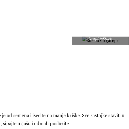
GraphicStock
je od semena i isecite na manje kriške. Sve sastojke staviti u
, sipajte u čašu i odmah poslužite.