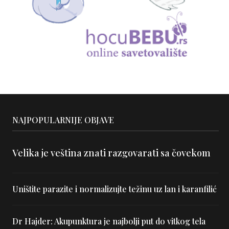
NAJPOPULARNIJE OBJAVE
Velika je veština znati razgovarati sa čovekom
Uništite parazite i normalizujte težinu uz lan i karanfilić
Dr Hajder: Akupunktura je najbolji put do vitkog tela