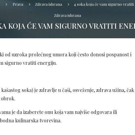
Prava
Zdrava ishrana
4 soka koja će vam sigurno vratiti
Zdrava ishrana
KA KOJA ĆE VAM SIGURNO VRATITI ENE
neki od uzroka prolećnog umora koji često donosi pospanost i
am sigurno vratiti energiju.
 kašastog soka) je zdravlje u čaši, osveženje, zdrava užina, čak
 obrok.
a vama je da izaberete onu koja vam najviše odgovara ili
lobodna kulinarska tvorevina.