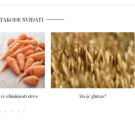
TAKOĐE SVIĐATI
 će eliminisati stres
Šta je gluten?