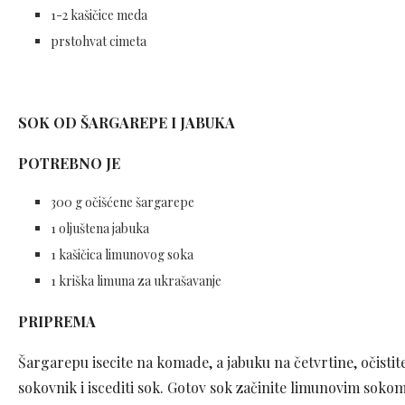
1-2 kašičice meda
prstohvat cimeta
SOK OD ŠARGAREPE I JABUKA
POTREBNO JE
300 g očišćene šargarepe
1 oljuštena jabuka
1 kašičica limunovog soka
1 kriška limuna za ukrašavanje
PRIPREMA
Šargarepu isecite na komade, a jabuku na četvrtine, očistite 
sokovnik i iscediti sok. Gotov sok začinite limunovim sokom