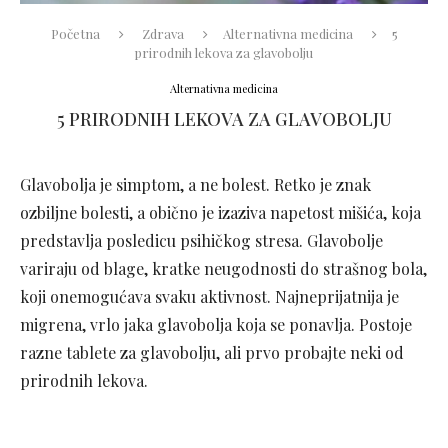
Početna
Zdrava
Alternativna medicina
5
prirodnih lekova za glavobolju
Alternativna medicina
5 PRIRODNIH LEKOVA ZA GLAVOBOLJU
Glavobolja je simptom, a ne bolest. Retko je znak
ozbiljne bolesti, a obično je izaziva napetost mišića, koja
predstavlja posledicu psihičkog stresa. Glavobolje
variraju od blage, kratke neugodnosti do strašnog bola,
koji onemogućava svaku aktivnost. Najneprijatnija je
migrena, vrlo jaka glavobolja koja se ponavlja. Postoje
razne tablete za glavobolju, ali prvo probajte neki od
prirodnih lekova.