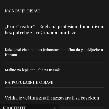
NAJNOVIJE OBJAVE
„Pro-Creator“ – Reels na profesionalnom nivou,
bez potrebe za veštinama montaže
Kako jesti čia seme: 10 jednostavnih načina da ga uključite u
ishranu
Maline za lepši ten, ali i za masažu
NAJPOPULARNIJE OBJAVE
Velika je veština znati razgovarati sa čovekom
PROČITAJTE