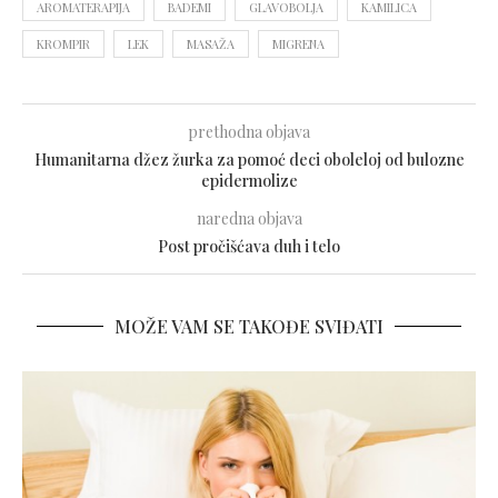
AROMATERAPIJA
BADEMI
GLAVOBOLJA
KAMILICA
KROMPIR
LEK
MASAŽA
MIGRENA
prethodna objava
Humanitarna džez žurka za pomoć deci oboleloj od bulozne
epidermolize
naredna objava
Post pročišćava duh i telo
MOŽE VAM SE TAKOĐE SVIĐATI