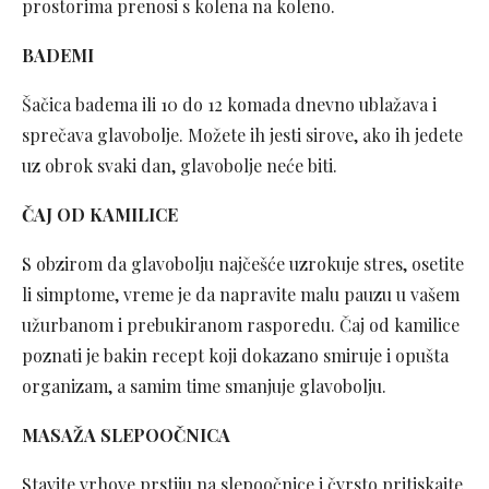
prostorima prenosi s kolena na koleno.
BADEMI
Šačica badema ili 10 do 12 komada dnevno ublažava i
sprečava glavobolje. Možete ih jesti sirove, ako ih jedete
uz obrok svaki dan, glavobolje neće biti.
ČAJ
OD KAMILICE
S obzirom da glavobolju najčešće uzrokuje stres, osetite
li simptome, vreme je da napravite malu pauzu u vašem
užurbanom i prebukiranom rasporedu. Čaj od kamilice
poznati je bakin recept koji dokazano smiruje i opušta
organizam, a samim time smanjuje glavobolju.
MASAŽA SLEPOOČNICA
Stavite vrhove prstiju na slepoočnice i čvrsto pritiskajte