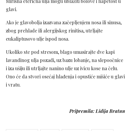
Mirisna eterična ulja mogu ublažiti bolove i napetost u
glavi.
Ako je glavobolja izazvana začepljenjem nosa ili sinusa,
zbog prehlade ili alergijskog rinitisa, utrljajte
eukaliptusovo ulje ispod nosa.
Ukoliko ste pod stresom, blago umasirajte dve kapi
lavandinog ulja pozadi, uz bazu lobanje, na slepoočnice
i iza ušiju ili utrljajte nanino ulje uz ivicu kose na čelu.
Ono će da stvori osećaj hlađenja i opustiće mišiće u glavi
i vratu.
Pripremila: Lidija Bratun