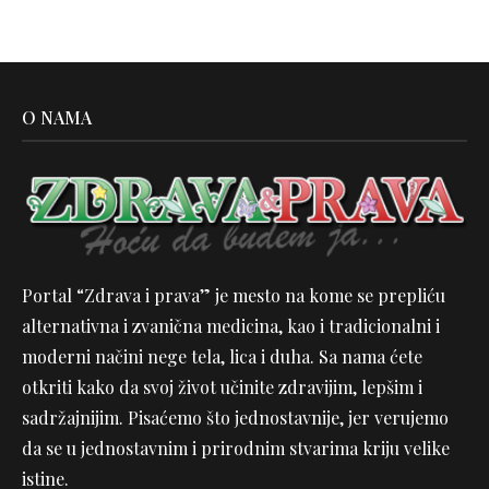
O NAMA
Portal “Zdrava i prava” je mesto na kome se prepliću
alternativna i zvanična medicina, kao i tradicionalni i
moderni načini nege tela, lica i duha. Sa nama ćete
otkriti kako da svoj život učinite zdravijim, lepšim i
sadržajnijim. Pisaćemo što jednostavnije, jer verujemo
da se u jednostavnim i prirodnim stvarima kriju velike
istine.