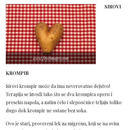
SIROVI
www.freeimages.com
KROMPIR
Sirovi krompir može da ima neverovatno dejstvo!
Terapija se izvodi tako što se dva krompira operu i
preseku napola, a zatim čelo i slepoočnice trljaju toliko
dugo dok krompir ne ostane bez soka.
Ovo je stari, provereni lek za migrenu, koji se na ovim