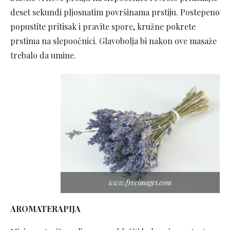
deset sekundi pljosnatim površinama prstiju. Postepeno
popustite pritisak i pravite spore, kružne pokrete
prstima na slepoočnici. Glavobolja bi nakon ove masaže
trebalo da umine.
www.freeimages.com
AROMATERAPIJA