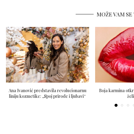
MOŽE VAM SE 
Ana Ivanović predstavila revolucionarnu
Boja karmina otkri
liniju kozmetike: „Spoj prirode i ljubavi“
želi