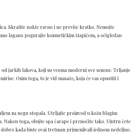
tica. Skratite nokte ravno i ne previše kratko. Nemojte
 samo lagano pogurajte kozmetičkim štapićem, a očigledan
o od jarkih lakova, koji su veoma moderni ove sezone. Trljanje
irise. Osim toga, to je vid masaže, koja će vas opustiti i
ljem za negu stopala. Utrljajte proizvod u kožu blagim
 Nakon toga, obujte spa čarape i prenoćite tako. Ujutru ćete
i dobro kada biste ovaj tretman primenjivali jednom nedeljno.