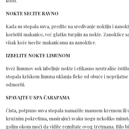
kožu.
NOKTE SECITE RAVNO
Kada su stopala suva, pređite na sređivanje noktiju i zanok
koristiti makazice, već glatku turpiju za nokte. Zanoktice
višak kože isecite makazicama za zanoktice.
IZBELITE NOKTE LIMUNOM
Svež limunov sok izbeljuje nokte i efikasno neutrališe žutil
stopala kriškom limuna uklanja fleke od obuće i neprijatne m
odmoriti.
SPAVAJTE U SPA ČARAPAMA
Čista, potpuno suva stopala namažite masnom kremom ili u
kružnim pokretima, masirajući svaku nogu nekoliko minuta.
golim okom moći da vidite rezultate ovog tretmana. Bilo b