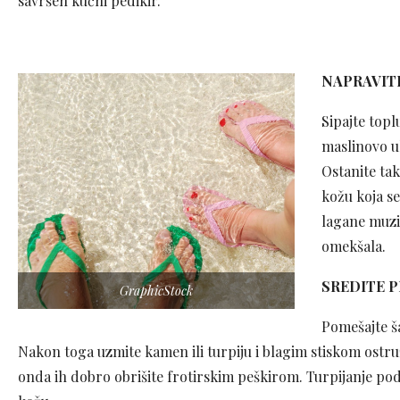
savršen kućni pedikir.
NAPRAVIT
Sipajte topl
maslinovo ul
Ostanite ta
kožu koja se
lagane muzik
omekšala.
SREDITE P
GraphicStock
Pomešajte ša
Nakon toga uzmite kamen ili turpiju i blagim stiskom ostruži
onda ih dobro obrišite frotirskim peškirom. Turpijanje pod