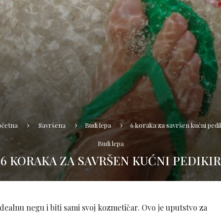
očetna
Savršena
Budi lepa
6 koraka za savršen kućni pedi
Budi lepa
6 KORAKA ZA SAVRŠEN KUĆNI PEDIKIR
dealnu negu i biti sami svoj kozmetičar. Ovo je uputstvo za