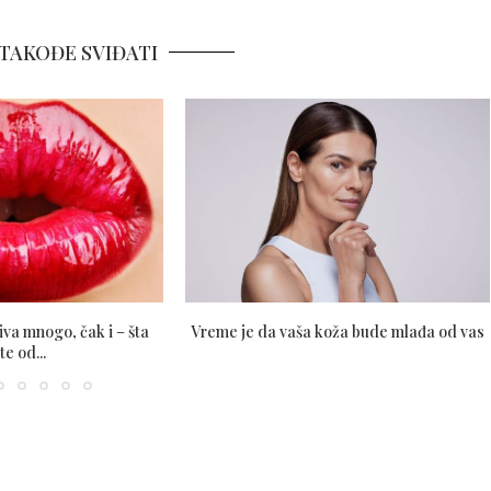
TAKOĐE SVIĐATI
va mnogo, čak i – šta
Vreme je da vaša koža bude mlađa od vas
te od...