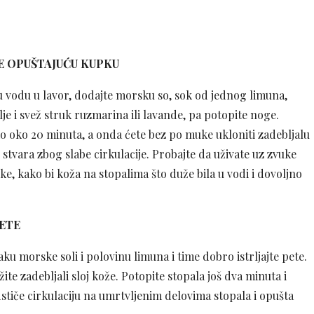
E OPUŠTAJUĆU KUPKU
u vodu u lavor, dodajte morsku so, sok od jednog limuna,
je i svež struk ruzmarina ili lavande, pa potopite noge.
ko oko 20 minuta, a onda ćete bez po muke ukloniti zadebljalu
 stvara zbog slabe cirkulacije. Probajte da uživate uz zvuke
e, kako bi koža na stopalima što duže bila u vodi i dovoljno
ETE
ku morske soli i polovinu limuna i time dobro istrljajte pete.
te zadebljali sloj kože. Potopite stopala još dva minuta i
stiče cirkulaciju na umrtvljenim delovima stopala i opušta