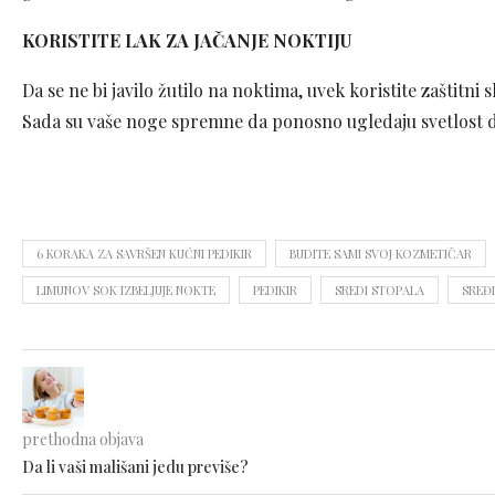
KORISTITE LAK ZA
JAČANJE NOKTIJU
Da se ne bi javilo žutilo na noktima, uvek koristite zaštitni 
Sada su vaše noge spremne da ponosno ugledaju svetlost 
6 KORAKA ZA SAVRŠEN KUĆNI PEDIKIR
BUDITE SAMI SVOJ KOZMETIČAR
LIMUNOV SOK IZBELJUJE NOKTE
PEDIKIR
SREDI STOPALA
SREĐI
prethodna objava
Da li vaši mališani jedu previše?