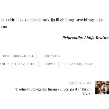
sloj u vidu laka za jačanje noktiju ili običnog providnog laka.
dana.
Pripremila: Lidija Bratun
DOBRO ISTRLJAJTE PETE
KUĆNI PEDIKIR
VANJE NOKTIJU I ZANOKTICA
STOPALA
ULJE ZA NEGU STOPALA
naredna objava
Trodnevni program: Imam kancer, pa šta? Biram
život!