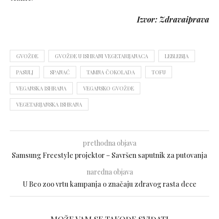
Izvor: Zdravaiprava
GVOŽĐE
GVOŽĐE U ISHRANI VEGETARIJANACA
LEBLEBIJA
PASULJ
SPANAĆ
TAMNA ČOKOLADA
TOFU
VEGANSKA ISHRANA
VEGANSKO GVOŽĐE
VEGETARIJANSKA ISHRANA
prethodna objava
Samsung Freestyle projektor – Savršen saputnik za putovanja
naredna objava
U Beo zoo vrtu kampanja o značaju zdravog rasta dece