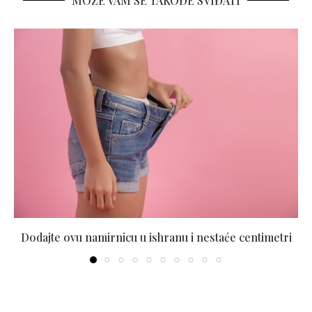
MOŽE VAM SE TAKOĐE SVIĐATI
Dodajte ovu namirnicu u ishranu i nestaće centimetri