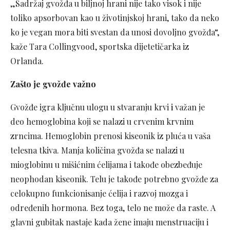
„Sadržaj gvožđa u biljnoj hrani nije tako visok i nije
toliko apsorbovan kao u životinjskoj hrani, tako da neko
ko je vegan mora biti svestan da unosi dovoljno gvožđa“,
kaže Tara Collingvood, sportska dijetetičarka iz
Orlanda.
Zašto je gvožđe važno
Gvožđe igra ključnu ulogu u stvaranju krvi
i
važan je
deo hemoglobina koji se nalazi u crvenim krvnim
zrncima. Hemoglobin prenosi kiseonik iz pluća u vaša
telesna tkiva. Manja količina gvožđa se nalazi u
mioglobinu u mišićnim ćelijama i takođe obezbeđuje
neophodan kiseonik. Telu je takođe potrebno gvožđe za
celokupno funkcionisanje ćelija i razvoj mozga i
određenih hormona. Bez toga, telo ne može da raste. A
glavni gubitak nastaje kada žene imaju menstruaciju i