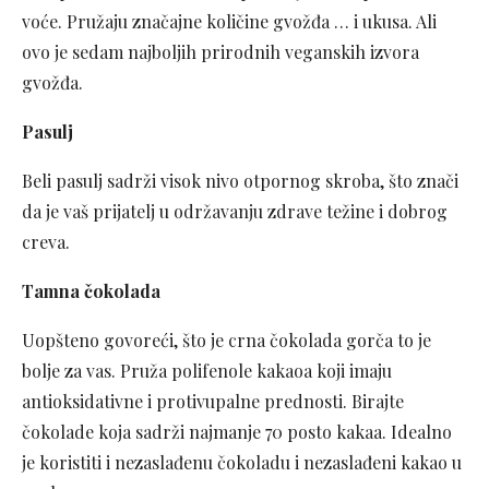
voće. Pružaju značajne količine gvožđa … i ukusa. Ali
ovo je sedam najboljih prirodnih veganskih izvora
gvožđa.
Pasulj
Beli pasulj sadrži visok nivo otpornog skroba, što znači
da je vaš prijatelj u održavanju zdrave težine i dobrog
creva.
Tamna čokolada
Uopšteno govoreći, što je crna čokolada gorča to je
bolje za vas. Pruža polifenole kakaoa koji imaju
antioksidativne i protivupalne prednosti. Birajte
čokolade koja sadrži najmanje 70 posto kakaa. Idealno
je koristiti i nezaslađenu čokoladu i nezaslađeni kakao u