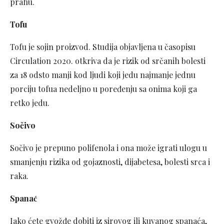
prahu.
Tofu
Tofu je sojin proizvod. Studija objavljena u časopisu
Circulation 2020. otkriva da je rizik od srčanih bolesti
za 18 odsto manji kod ljudi koji jedu najmanje jednu
porciju tofua nedeljno u poređenju sa onima koji ga
retko jedu.
Sočivo
Sočivo je prepuno polifenola i ona može igrati ulogu u
smanjenju rizika od gojaznosti, dijabetesa, bolesti srca i
raka.
Spanać
Iako ćete gvožđe dobiti iz sirovog ili kuvanog spanaća,