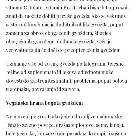
vitamin C, folate i vitamin B12. Trebali biste biti oprezni i
znati da možete dobiti previše gvožđa. Ako se vaš unos
sastoji od kombinacije dodatnih oblika gvožđa, poput
zamena za obrok obogaćenih gvožđem, žitarica
obogaćenih gvožđem i dodataka gvožđa, veća je
verovatnoća da će doći do preopterećenja gvožđem.
Uzimanje više od 20 mg gvožđa po kilogramu telesne
težine od suplemenata ili lekova odjednom može
dovesti do gastrointestinalnih problema, poput bolova
u stomaku, povraćanja ili zatvora.
Veganska hrana bogata gvožđem
Ne možete pogrešiti ako jedete hranljive mahunarke,
lisnato zeleno povrće, orašaste plodove, seme, kinoju,
bele pečurke, konzervirani paradajz, krompir i sušeno