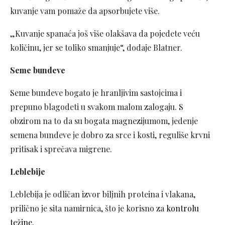
kuvanje vam pomaže da apsorbujete više.
„Kuvanje spanaća još više olakšava da pojedete veću
količinu, jer se toliko smanjuje“, dodaje Blatner.
Seme bundeve
Seme bundeve bogato je hranljivim sastojcima i
prepuno blagodeti u svakom malom zalogaju. S
obzirom na to da su bogata magnezijumom, jedenje
semena bundeve je dobro za srce i kosti, reguliše krvni
pritisak i sprečava migrene.
Leblebije
Leblebija je odličan izvor biljnih proteina i vlakana,
prilično je sita namirnica, što je korisno za
kontrolu
težine
.