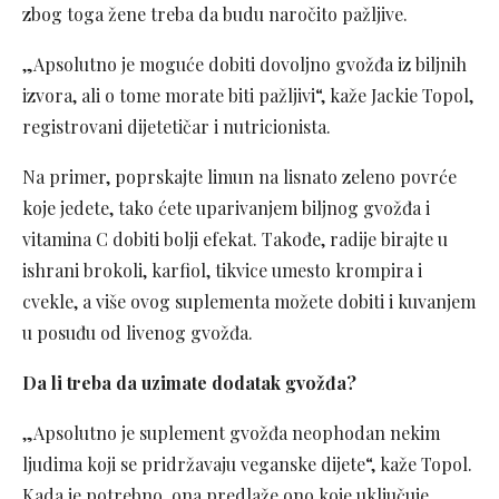
zbog toga žene treba da budu naročito pažljive.
„Apsolutno je moguće dobiti dovoljno gvožđa iz biljnih
izvora, ali o tome morate biti pažljivi“, kaže Jackie Topol,
registrovani dijetetičar i nutricionista.
Na primer, poprskajte limun na lisnato zeleno povrće
koje jedete, tako ćete uparivanjem biljnog gvožđa i
vitamina C dobiti bolji efekat. Takođe, radije birajte u
ishrani brokoli, karfiol, tikvice umesto krompira i
cvekle, a više ovog suplementa možete dobiti i kuvanjem
u posuđu od livenog gvožđa.
Da li treba da uzimate dodatak gvožđa?
„Apsolutno je suplement gvožđa neophodan nekim
ljudima koji se pridržavaju veganske dijete“, kaže Topol.
Kada je potrebno, ona predlaže ono koje uključuje