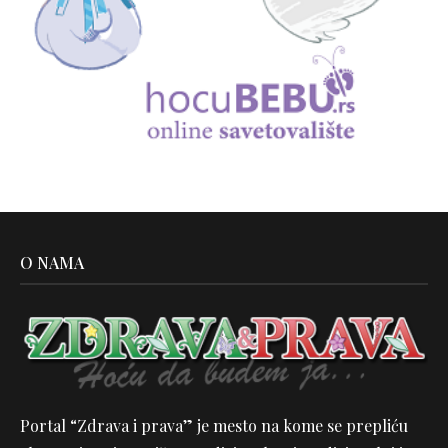
O NAMA
Portal “Zdrava i prava” je mesto na kome se prepliću