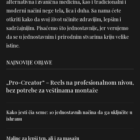
alternativna i zvanična medicina, kao i tradicionalni i
moderni načini nege tela, lica i duha. Sa nama ćete
otkriti kako da svoj život učinite zdravijim, lepšim i
sadržajnijim. Pisaćemo što jednostavnije, jer verujemo
da se u jednostavnim i prirodnim stvarima kriju velike
istine.
NAJNOVIJE OBJAVE
„Pro-Creator“ – Reels na profesionalnom nivou,
bez potrebe za veštinama montaže
Kako jesti čia seme: 10 jednostavnih načina da ga uključite u
ishranu
Maline za lepši ten, ali i za masažu