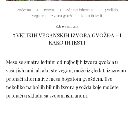
Početna
Prava
Zdrava ishrana
7 velikih
veganskih izvora gvožđa – i kako ih jesti
Zdrava ishrana
7 VELIKIH VEGANSKIH IZVORA GVOŽĐA – I
KAKO IH JESTI
Meso se smatra jednim od najboljih izvora gvožđa u
vašoj ishrani, ali ako ste vegan, može izgledati izazovno
pronaći alternative mesu bogatom gvožđem. Evo
nekoliko najboljih biljnih izvora gvožđa koje možete
pronaći u skladu sa svojom ishranom.