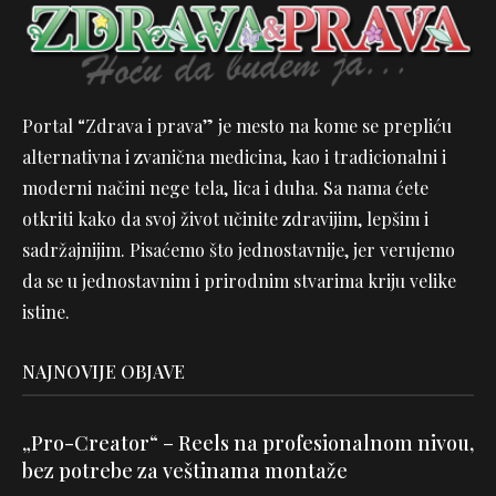
Portal “Zdrava i prava” je mesto na kome se prepliću
alternativna i zvanična medicina, kao i tradicionalni i
moderni načini nege tela, lica i duha. Sa nama ćete
otkriti kako da svoj život učinite zdravijim, lepšim i
sadržajnijim. Pisaćemo što jednostavnije, jer verujemo
da se u jednostavnim i prirodnim stvarima kriju velike
istine.
NAJNOVIJE OBJAVE
„Pro-Creator“ – Reels na profesionalnom nivou,
bez potrebe za veštinama montaže