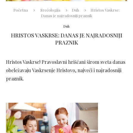
Početna
Srećologija
Duh
Hristos Vaskrse:
Danas je najradosniji praznik
Duh
HRISTOS VASKRSE: DANAS JE NAJRADOSNIJI
PRAZNIK
Hristos Vaskrse! Pravoslavni hrišćani širom sveta danas
obeležavaju Vaskrsenje Hristovo, najveći i najradosniji
praznik.