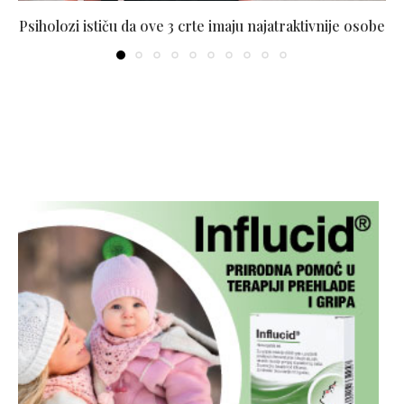
Psiholozi ističu da ove 3 crte imaju najatraktivnije osobe