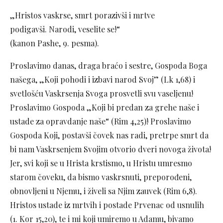
„Hristos vaskrse, smrt porazivši i mrtve
podigavši. Narodi, veselite se!“
(kanon Pashe, 9. pesma).
Proslavimo danas, draga braćo i sestre, Gospoda Boga
našega, „Koji pohodi i izbavi narod Svoj” (Lk 1,68) i
svetlošću Vaskrsenja Svoga prosvetli svu vaseljenu!
Proslavimo Gospoda „Koji bi predan za grehe naše i
ustade za opravdanje naše“ (Rim 4,25)! Proslavimo
Gospoda Koji, postavši čovek nas radi, pretrpe smrt da
bi nam Vaskrsenjem Svojim otvorio dveri novoga života!
Jer, svi koji se u Hrista krstismo, u Hristu umresmo
starom čoveku, da bismo vaskrsnuti, preporođeni,
obnovljeni u Njemu, i živeli sa Njim zauvek (Rim 6,8).
Hristos ustade iz mrtvih i postade Prvenac od usnulih
(1. Kor 15,20), te i mi koji umiremo u Adamu, bivamo