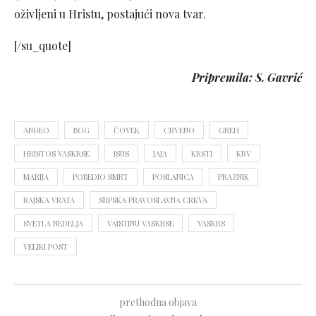
oživljeni u Hristu, postajući nova tvar.
[/su_quote]
Pripremila: S. Gavrić
ANĐEO
BOG
ČOVEK
CRVENO
GREH
HRISTOS VASKRSE
ISUS
JAJA
KRSTI
KRV
MARIJA
POBEDIO SMRT
POSLANICA
PRAZNIK
RAJSKA VRATA
SRPSKA PRAVOSLAVNA CRKVA
SVETLA NEDELJA
VAISTINU VASKRSE
VASKRS
VELIKI POST
prethodna objava