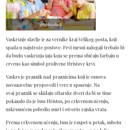
graphicstock
Vaskršnje slavlje je za vernike kraj Velikog posta, koji
spada u najstrože postove. Prvi mrsni zalogaji trebalo bi
da budu vaskršnja jaja koja se prema običaju farbaju u
crveno kao simbol prolivene Hristove krvi.
Vaskrs je praznik nad praznicima koji je osnova
novozavetne propovedi i vere u spasenje. Na
ovaj praznik se skidaju oltarske dveri da bi se time
pokazalo da je Isus Hristos, po crkvenom učenju,
uskrsnućem pobedio smrt i otvorio rajska vrata.
Prema crkvenom učenju, Isus je raspet u petak, subotu