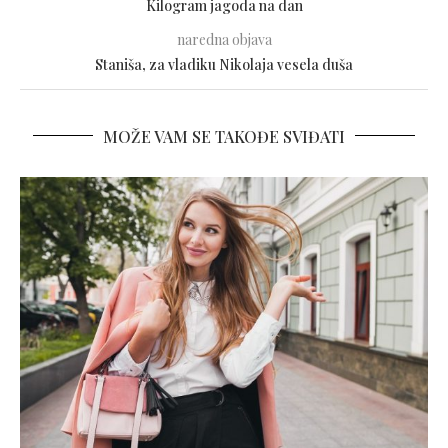
Kilogram jagoda na dan
naredna objava
Staniša, za vladiku Nikolaja vesela duša
MOŽE VAM SE TAKOĐE SVIĐATI