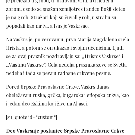
je preležao u grobu, u Josifovom vrtu, a u nedelju
zorom, osetio se snažan zemljotres i anđeo Božji sleteo
je na grob. Stražari koji su čuvali grob, u strahu su
popadali kao mrtvi, a Isus je Vaskrsao.
Na Vaskrs je, po verovanju, prvo Marija Magdalena srela
Hrista, a potom se on ukazao i svojim učenicima. Ljudi
se za ovaj praznik pozdravljaju sa: „Hristos Vaskrse“ i
„Vaistinu Vaskrse“. Cela nedelja praznika zove se Svetla
nedelja i tada se pevaju radosne crkvene pesme.
Pored Srpske Pravoslavne Crkve, Vaskrs danas
obeležavaju ruska, grčka, bugarska i etiopska crkva, kao
i jedan deo Eskima koji žive na Aljasci.
[su_quote id=“custom“]
Deo Vaskršnje poslanice Srpske Pravoslavne Crkve