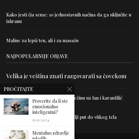
Kako jesti čia seme: 10 jednostavnih načina da ga uključite u
ishranu
Maline za lepši ten, ali i za masažu
NAJPOPULARNIJE OBJAVE
Velika je veština znati razgovarati sa čovekom
PROČITAJTE
Uništite parazite i normalizujte težinu uz lan i karanfilić
Proverite da li ste
emocionalno
inteligentni?
Dr Hajder: Akupunktura je najbolji put do vitkog tela
16/12/2024
Mentalno zdravlje
mladih