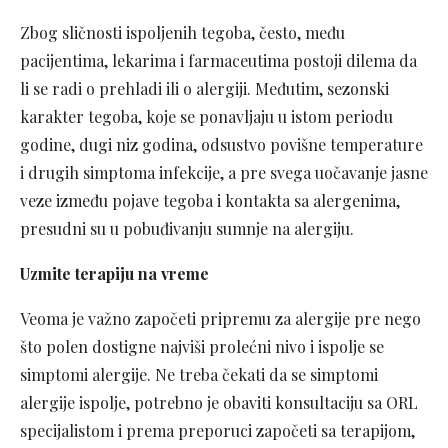
Zbog sličnosti ispoljenih tegoba, često, među
pacijentima, lekarima i farmaceutima postoji dilema da
li se radi o prehladi ili o alergiji. Međutim, sezonski
karakter tegoba, koje se ponavljaju u istom periodu
godine, dugi niz godina, odsustvo povišne temperature
i drugih simptoma infekcije, a pre svega uočavanje jasne
veze između pojave tegoba i kontakta sa alergenima,
presudni su u pobuđivanju sumnje na alergiju.
Uzmite terapiju na vreme
Veoma je važno započeti pripremu za alergije pre nego
što polen dostigne najviši prolećni nivo i ispolje se
simptomi alergije. Ne treba čekati da se simptomi
alergije ispolje, potrebno je obaviti konsultaciju sa ORL
specijalistom i prema preporuci započeti sa terapijom,