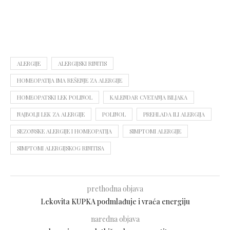
ALERGIJE
ALERGIJSKI RINITIS
HOMEOPATIJA IMA REŠENJE ZA ALERGIJE
HOMEOPATSKI LEK POLINOL
KALENDAR CVETANJA BILJAKA
NAJBOLJI LEK ZA ALERGIJE
POLINOL
PREHLADA ILI ALERGIJA
SEZONSKE ALERGIJE I HOMEOPATIJA
SIMPTOMI ALERGIJE
SIMPTOMI ALERGIJSKOG RINITISA
prethodna objava
Lekovita KUPKA podmlađuje i vraća energiju
naredna objava