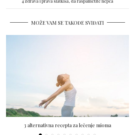
4 zdrava i prava slatkiša, da raspametite nepca
MOŽE VAM SE TAKOĐE SVIĐATI
3 alternativna recepta za lečenje mioma