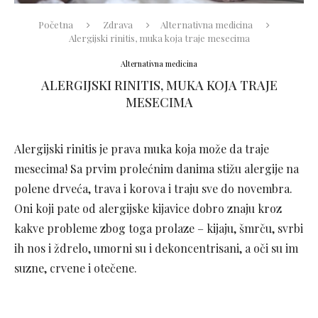
Početna
Zdrava
Alternativna medicina
Alergijski rinitis, muka koja traje mesecima
Alternativna medicina
ALERGIJSKI RINITIS, MUKA KOJA TRAJE
MESECIMA
Alergijski rinitis je prava muka koja može da traje
mesecima! Sa prvim prolećnim danima stižu alergije na
polene drveća, trava i korova i traju sve do novembra.
Oni koji pate od alergijske kijavice dobro znaju kroz
kakve probleme zbog toga prolaze – kijaju, šmrču, svrbi
ih nos i ždrelo, umorni su i dekoncentrisani, a oči su im
suzne, crvene i otečene.