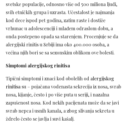
svetske populacije, odnosno više od 500 miliona ljudi,
svih etničkih grupa i uzrasta. Učestalost je najmanja
kod dece ispod pet godina, zatim raste i dostiže
vrhunac u adolescenciji i mlađem odraslom dobu, a
onda postepeno opada sa starenjem. Procenjuje se da
alergijski rinitis u Srbiji ima oko 400.000 osoba, a
većina njih bori se sa sezonskim oblikom ove bolesti.
Simptomi alergijskog rinitisa
Tipični simptomi i znaci kod obolelih od
alergijskog
rinitisa
su – pojačana vodenasta sekrecija iz nosa, svrab
nosa, kijanje, često i po više puta u seriji, i nazalna
zapušenost nosa. Kod nekih pacijenata može da se javi
svrab nepca i usnih kanala, a zbog slivanja sekreta u
ždrelo često se javlja i suvi kašalj.