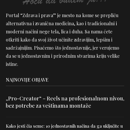
Portal “Zdrava i prava” je mesto na kome se prepliću
alternativna i zvanična medicina, kao i tradicionalni i
moderni načini nege tela, lica i duha. Sa nama ćete
otkriti kako da svoj život učinite zdravijim, lepšim i
sadržajnijim. Pisaćemo što jednostavnije, jer verujemo
da se u jednostavnim i prirodnim stvarima kriju velike
istine.
NAJNOVIJE OBJAVE
„Pro-Creator“ – Reels na profesionalnom nivou,
bez potrebe za veštinama montaže
Kako jesti čia seme: 10 jednostavnih načina da ga uključite u