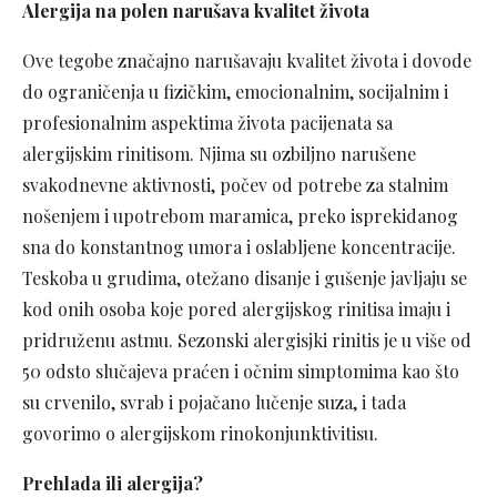
Alergija na polen narušava kvalitet života
Ove tegobe značajno narušavaju kvalitet života i dovode
do ograničenja u fizičkim, emocionalnim, socijalnim i
profesionalnim aspektima života pacijenata sa
alergijskim rinitisom. Njima su ozbiljno narušene
svakodnevne aktivnosti, počev od potrebe za stalnim
nošenjem i upotrebom maramica, preko isprekidanog
sna do konstantnog umora i oslabljene koncentracije.
Teskoba u grudima, otežano disanje i gušenje javljaju se
kod onih osoba koje pored alergijskog rinitisa imaju i
pridruženu astmu. Sezonski alergisjki rinitis je u više od
50 odsto slučajeva praćen i očnim simptomima kao što
su crvenilo, svrab i pojačano lučenje suza, i tada
govorimo o alergijskom rinokonjunktivitisu.
Prehlada ili alergija?