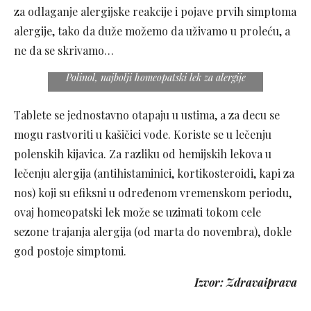
za odlaganje alergijske reakcije i pojave prvih simptoma
alergije, tako da duže možemo da uživamo u proleću, a
ne da se skrivamo…
Polinol, najbolji homeopatski lek za alergije
Tablete se jednostavno otapaju u ustima, a za decu se
mogu rastvoriti u kašičici vode. Koriste se u lečenju
polenskih kijavica. Za razliku od hemijskih lekova u
lečenju alergija (antihistaminici, kortikosteroidi, kapi za
nos) koji su efiksni u određenom vremenskom periodu,
ovaj homeopatski lek može se uzimati tokom cele
sezone trajanja alergija (od marta do novembra), dokle
god postoje simptomi.
Izvor: Zdravaiprava