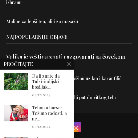
ishranu
Maline za lepši ten, ali i za masažu
NAJPOPULARNIJE OBJAVE
Velika je veština znati razgovarati sa čovekom
PROČITAJTE
Da li znate da
Uništite parazite i normalizujte težinu uz lan i karanfilić
Tulsi-indijski
bosiljak...
09/12/2024
Dr Hajder: Akupunktura je najbolji put do vitkog tela
Tehnika barse:
Težimo radosti, a
ne...
09/12/2024