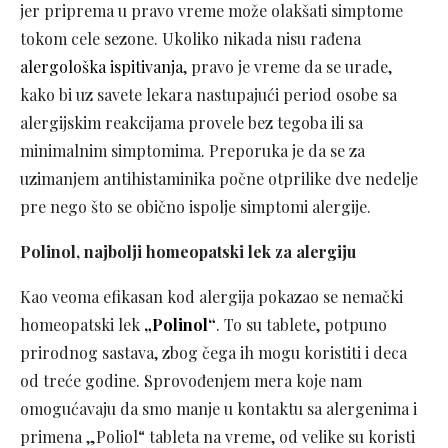
jer priprema u pravo vreme može olakšati simptome
tokom cele sezone. Ukoliko nikada nisu rađena
alergološka ispitivanja
, pravo je vreme da se urade,
kako bi uz savete lekara nastupajući period osobe sa
alergijskim reakcijama provele bez tegoba ili sa
minimalnim simptomima. Preporuka je da se za
uzimanjem antihistaminika počne otprilike dve nedelje
pre nego što se obično ispolje simptomi alergije.
Polinol, najbolji homeopatski lek za alergiju
Kao veoma efikasan kod alergija pokazao se nemački
homeopatski lek
„Polinol“
. To su tablete, potpuno
prirodnog sastava, zbog čega ih mogu koristiti i deca
od treće godine. Sprovođenjem mera koje nam
omogućavaju da smo manje u kontaktu sa alergenima i
primena „Poliol“ tableta na vreme, od velike su koristi