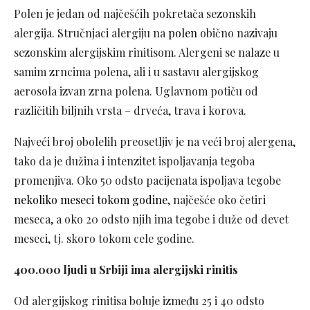
Polen je jedan od najčešćih pokretača sezonskih
alergija. Stručnjaci alergiju na
polen
obično nazivaju
sezonskim alergijskim rinitisom. Alergeni se nalaze u
samim zrncima polena, ali i u sastavu alergijskog
aerosola izvan zrna polena. Uglavnom potiču od
različitih biljnih vrsta – drveća, trava i korova.
Najveći broj obolelih preosetljiv je na veći broj alergena,
tako da je dužina i intenzitet ispoljavanja tegoba
promenjiva. Oko 50 odsto pacijenata ispoljava tegobe
nekoliko meseci tokom godine
, najčešće oko četiri
meseca, a oko 20 odsto njih ima tegobe i duže od devet
meseci, tj. skoro tokom cele godine.
400.000 ljudi u Srbiji ima alergijski rinitis
Od alergijskog rinitisa boluje između 25 i 40 odsto