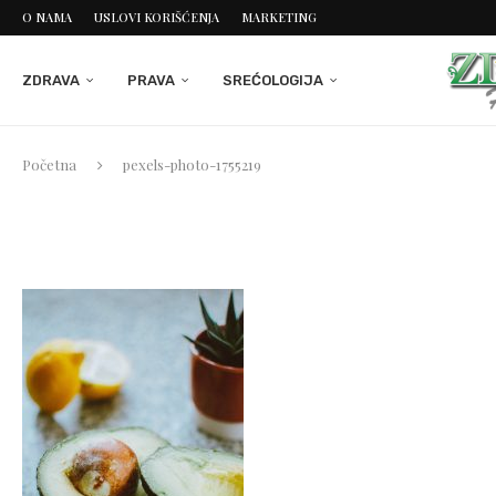
O NAMA
USLOVI KORIŠĆENJA
MARKETING
ZDRAVA
PRAVA
SREĆOLOGIJA
Početna
pexels-photo-1755219