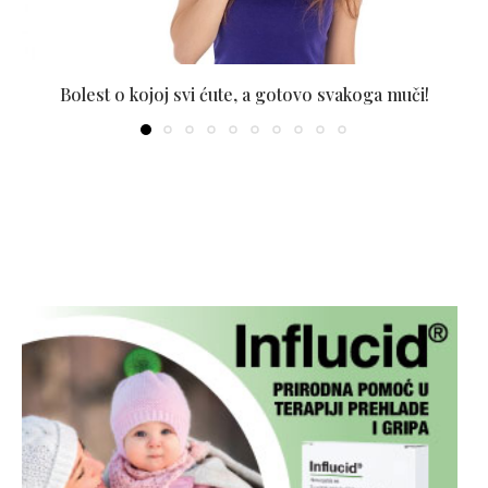
Bolest o kojoj svi ćute, a gotovo svakoga muči!