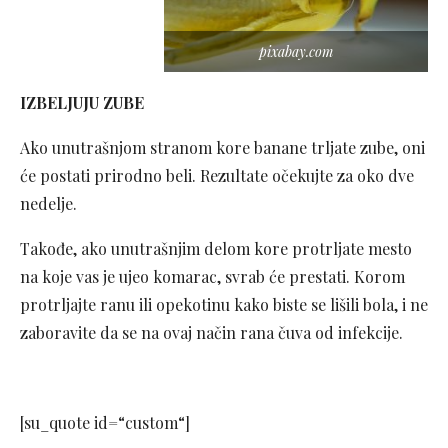
pixabay.com
IZBELJUJU ZUBE
Ako unutrašnjom stranom kore banane trljate zube, oni
će postati prirodno beli. Rezultate očekujte za oko dve
nedelje.
Takođe, ako unutrašnjim delom kore protrljate mesto
na koje vas je ujeo komarac, svrab će prestati. Korom
protrljajte ranu ili opekotinu kako biste se lišili bola, i ne
zaboravite da se na ovaj način rana čuva od infekcije.
[su_quote id=“custom“]