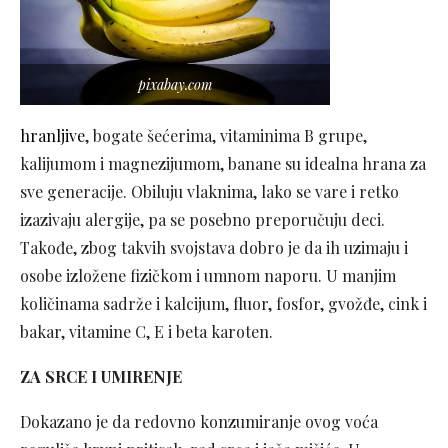
pixabay.com
hranljive
, bogate šećerima, vitaminima B grupe,
kalijumom i magnezijumom, banane su idealna hrana za
sve generacije. Obiluju vlaknima, lako se vare i retko
izazivaju alergije, pa se posebno preporučuju deci.
Takođe, zbog takvih svojstava dobro je da ih uzimaju i
osobe izložene fizičkom i umnom naporu. U manjim
količinama sadrže i kalcijum, fluor, fosfor, gvožđe, cink i
bakar, vitamine C, E i beta karoten.
ZA SRCE I UMIRENJE
Dokazano je da redovno konzumiranje ovog voća