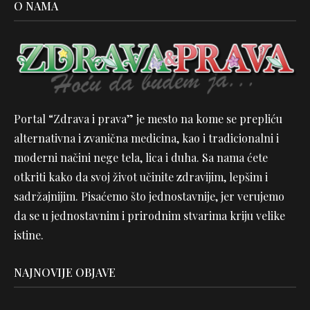
O NAMA
Portal “Zdrava i prava” je mesto na kome se prepliću
alternativna i zvanična medicina, kao i tradicionalni i
moderni načini nege tela, lica i duha. Sa nama ćete
otkriti kako da svoj život učinite zdravijim, lepšim i
sadržajnijim. Pisaćemo što jednostavnije, jer verujemo
da se u jednostavnim i prirodnim stvarima kriju velike
istine.
NAJNOVIJE OBJAVE