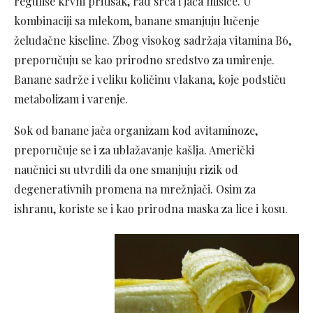
reguliše krvni pritisak, rad srca i jača mišiće. U
kombinaciji sa mlekom, banane smanjuju lučenje
želudačne kiseline. Zbog visokog sadržaja vitamina B6,
preporučuju se kao prirodno sredstvo za umirenje.
Banane sadrže i veliku količinu vlakana, koje podstiču
metabolizam i varenje.
Sok od banane jača organizam kod avitaminoze,
preporučuje se i za ublažavanje kašlja. Američki
naučnici su utvrdili da one smanjuju rizik od
degenerativnih promena na mrežnjači. Osim za
ishranu, koriste se i kao prirodna maska za lice i kosu.