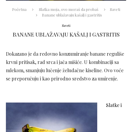
Početna
Slatka moja, ovo moraš da probaš
Saveti
Banane ublažavaju kašalj i gastritis
Saveti
BANANE UBLAŽAVAJU KAŠALJ I GASTRITIS
Dokazano je da redovno konzumiranje banane reguliše
krvni pritisak, rad srca i jača mišiće. U kombinaciji sa
mlekom, smanjuju lučenje želudačne kiseline. Ovo voće
se preporučuju i kao prirodno sredstvo za umirenje.
Slatke i