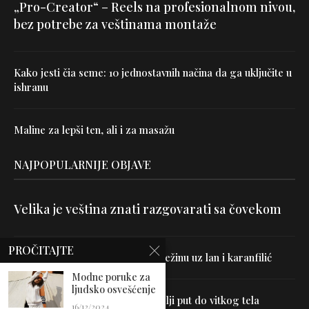
„Pro-Creator“ – Reels na profesionalnom nivou,
bez potrebe za veštinama montaže
Kako jesti čia seme: 10 jednostavnih načina da ga uključite u
ishranu
Maline za lepši ten, ali i za masažu
NAJPOPULARNIJE OBJAVE
Velika je veština znati razgovarati sa čovekom
PROČITAJTE
Uništite parazite i normalizujte težinu uz lan i karanfilić
Modne poruke za
ljudsko osvešćenje
Dr Hajder: Akupunktura je najbolji put do vitkog tela
16/12/2024