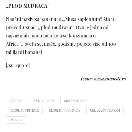
„PLOD MUDRACA“
Naučni naziv za bananu je „Musa sapientum“, što u
prevodu znači „plod mudraca”. Ovo je jedna od
najvažnijih namirnica koja se konzumira u
Africi. U svetu se, inače, godišnje pojede više od 100
milijardi banana!
[/su_quote]
Izvor: www.novosti.rs
BANANE
IZBELJUJU ZUBE
METABOLIZAM
REGULIŠU PRITISAK
REGULIŠU RAD SRCA
UBLAŽAVAJU KAŠALJ
UMIRUJU