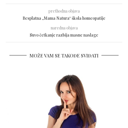
prethodna objava
Besplatna „Mama Natura“ škola homeopatije
naredna objava
Suvo četkanje razbija masne naslage
MOŽE VAM SE TAKOĐE SVIĐATI