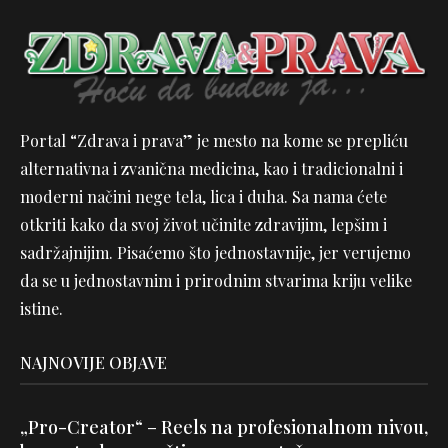
Portal “Zdrava i prava” je mesto na kome se prepliću
alternativna i zvanična medicina, kao i tradicionalni i
moderni načini nege tela, lica i duha. Sa nama ćete
otkriti kako da svoj život učinite zdravijim, lepšim i
sadržajnijim. Pisaćemo što jednostavnije, jer verujemo
da se u jednostavnim i prirodnim stvarima kriju velike
istine.
NAJNOVIJE OBJAVE
„Pro-Creator“ – Reels na profesionalnom nivou,