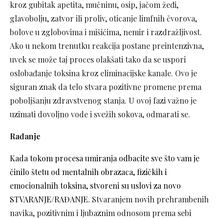
kroz gubitak apetita, mučninu, osip, jačom žeđi,
glavobolju, zatvor ili proliv, oticanje limfnih čvorova,
bolove u zglobovima i mišićima, nemir i razdražljivost.
Ako u nekom trenutku reakcija postane preintenzivna,
uvek se može taj proces olakšati tako da se uspori
oslobađanje toksina kroz eliminacijske kanale. Ovo je
siguran znak da telo stvara pozitivne promene prema
poboljšanju zdravstvenog stanja. U ovoj fazi važno je
uzimati dovoljno vode i svežih sokova, odmarati se.
Rađanje
Kada tokom procesa umiranja odbacite sve što vam je
činilo štetu od mentalnih obrazaca, fizičkih i
emocionalnih toksina, stvoreni su uslovi za novo
STVARANJE/RAĐANJE.
Stvaranjem novih prehrambenih
navika, pozitivnim i ljubaznim odnosom prema sebi