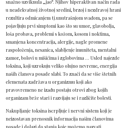
snažno uzviknula „jao“. Njihov hiperaktivan način rada
u neadekvatnoj životnoj sredini, brzoj i nezdravoj hrani
rezultira odmicanjem tj.unutrašnjom svađom, pa se
pojavljuju prvi simptomi kao što su umor, glavobolja,
loša probava, problemi s kožom, kosom i noktima,
smanjena koncentracija, alergije, nagle promene
raspoloženja, nesanica, slabljenje imuniteta, mentalni
zamor, bolovi u mišićima i zglobovima … Usled najezde
toksina, koji uzrokuju veliko olujno nevreme, energija
naših članova posade slabi. To znači da se više štetnih
elemenata zadržava u organizmu koji ako
pravovremeno ne izađu postaju otrovi zbog kojih
organizam brže stari i razvijaju se i različite bolesti.
Nakupljanje toksina iscrpljuje i nervni sistem koji je
neizostavan prenosnik informacija našim članovima
posade i dolazi do stanja koje možemo nazvati