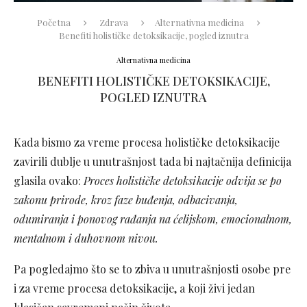
Početna
Zdrava
Alternativna medicina
Benefiti holističke detoksikacije, pogled iznutra
Alternativna medicina
BENEFITI HOLISTIČKE DETOKSIKACIJE,
POGLED IZNUTRA
Kada bismo za vreme procesa holističke detoksikacije
zavirili dublje u unutrašnjost tada bi najtačnija definicija
glasila ovako:
Proces holističke detoksikacije odvija se po
zakonu prirode, kroz faze buđenja, odbacivanja,
odumiranja i ponovog rađanja na ćelijskom, emocionalnom,
mentalnom i duhovnom nivou.
Pa pogledajmo što se to zbiva u unutrašnjosti osobe pre
i za vreme procesa detoksikacije, a koji živi jedan