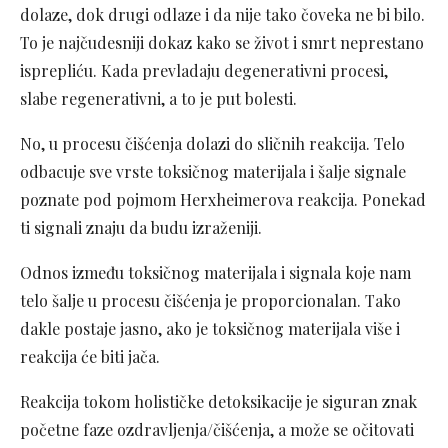
dolaze, dok drugi odlaze i da nije tako čoveka ne bi bilo.
To je najčudesniji dokaz kako se život i smrt neprestano
isprepliću. Kada prevladaju degenerativni procesi,
slabe regenerativni, a to je put bolesti.
No, u procesu čišćenja dolazi do sličnih reakcija. Telo
odbacuje sve vrste toksičnog materijala i šalje signale
poznate pod pojmom Herxheimerova reakcija. Ponekad
ti signali znaju da budu izraženiji.
Odnos između toksičnog materijala i signala koje nam
telo šalje u procesu čišćenja je proporcionalan. Tako
dakle postaje jasno, ako je toksičnog materijala više i
reakcija će biti jača.
Reakcija tokom holističke detoksikacije je siguran znak
početne faze ozdravljenja/čišćenja, a može se očitovati