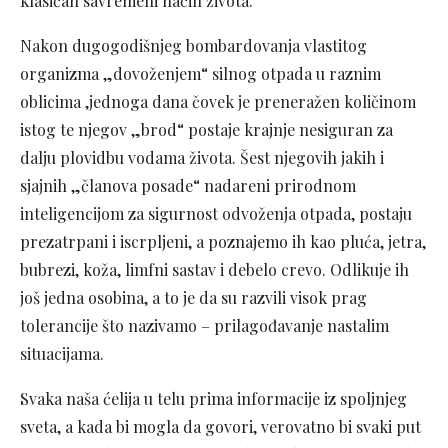
klasičan savremeni način života.
Nakon dugogodišnjeg bombardovanja vlastitog
organizma „dovoženjem“ silnog otpada u raznim
oblicima ,jednoga dana čovek je preneražen količinom
istog te njegov „brod“ postaje krajnje nesiguran za
dalju plovidbu vodama života. Šest njegovih jakih i
sjajnih „članova posade“ nadareni prirodnom
inteligencijom za sigurnost odvoženja otpada, postaju
prezatrpani i iscrpljeni, a poznajemo ih kao pluća, jetra,
bubrezi, koža, limfni sastav i debelo crevo. Odlikuje ih
još jedna osobina, a to je da su razvili visok prag
tolerancije što nazivamo – prilagođavanje nastalim
situacijama.
Svaka naša ćelija u telu prima informacije iz spoljnjeg
sveta, a kada bi mogla da govori, verovatno bi svaki put