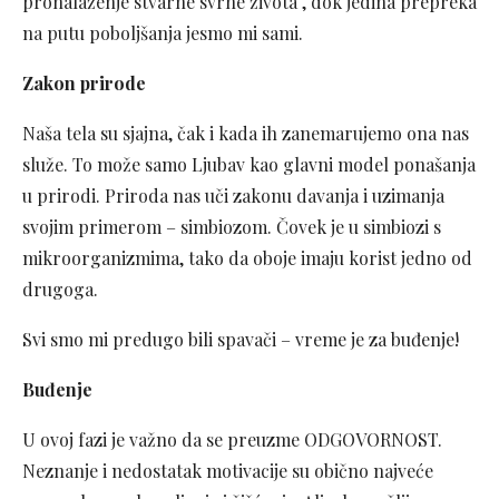
pronalaženje stvarne svrhe života , dok jedina prepreka
na putu poboljšanja jesmo mi sami.
Zakon prirode
Naša tela su sjajna, čak i kada ih zanemarujemo ona nas
služe. To može samo Ljubav kao glavni model ponašanja
u prirodi. Priroda nas uči zakonu davanja i uzimanja
svojim primerom – simbiozom. Čovek je u simbiozi s
mikroorganizmima, tako da oboje imaju korist jedno od
drugoga.
Svi smo mi predugo bili spavači – vreme je za buđenje!
Buđenje
U ovoj fazi je važno da se preuzme ODGOVORNOST.
Neznanje i nedostatak motivacije su obično najveće