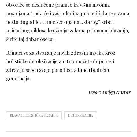
otvoriće se neslućene granice ka višim nivoima
postojanja. Tada će i vaša okolina primetiti da se s vama
nešto dogodilo. U ime sećanja na „starog“ sebe i
prirodnog ciklusa kruženja, zakona primanja i davanja,
širite taj dobar osećaj.
Brinući se za stvaranje novih zdravih navika kroz
holističke detoksikacije znatno možete doprineti
zdravlju sebe i svoje porodice,
a time i budućih
generacija
.
Izvor: Origo
centar
BLAGA I HOLISTIČKA TERAPIJA
DETOKSIKACIJA