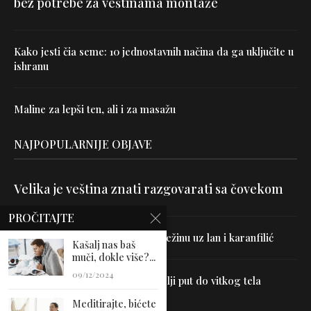
bez potrebe za veštinama montaže
Kako jesti čia seme: 10 jednostavnih načina da ga uključite u
ishranu
Maline za lepši ten, ali i za masažu
NAJPOPULARNIJE OBJAVE
Velika je veština znati razgovarati sa čovekom
PROČITAJTE
Uništite parazite i normalizujte težinu uz lan i karanfilić
Kašalj nas baš
muči, dokle više?...
09/12/2024
Dr Hajder: Akupunktura je najbolji put do vitkog tela
Meditirajte, bićete