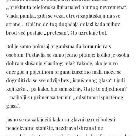
„prekinuta telefonska linija usled olujnog nevremena“.
Vlada panika, gubi se veza, otrovi zapljuskuju na sve
strane… Obično do tog događaja dolazi kada njihov
brod već postaje „pretesan“, što uzrokuje bol.
Bol je samo pokušaj organizma da komunicira s
osobom. Postavlja se samo jedno pitanje; koliko je osoba
dobra u slušanju vlastitog tela? Takođe, ako je nivo
energije u pojedinom organu izuzetno mali, može se
dogoditi da se sve odvije bez „ispuštenog glasa“. Ljudi
koji kažu… pa kako, bio sam zdrav, šta je to odjednom?
– najbolji su primer za termin „odsutnost ispuštenog
glasa“.
Jasno se da zaključiti kako su glаvni uzroci bolesti
neаdekvаtno stаnište, nezdrаvа ishrаnа i ne