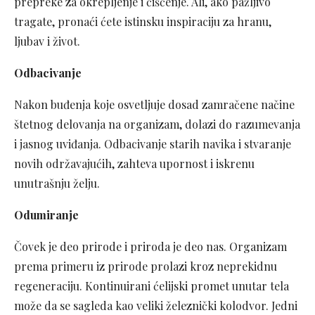
prepreke za okrepljenje i čišćenje. Ali, ako pažljivo
tragate, pronaći ćete istinsku inspiraciju za hranu,
ljubav i život.
Odbacivanje
Nakon buđenja koje osvetljuje dosad zamračene načine
štetnog delovanja na organizam, dolazi do razumevanja
i jasnog uviđanja. Odbacivanje starih navika i stvaranje
novih održavajućih, zahteva upornost i iskrenu
unutrašnju želju.
Odumiranje
Čovek je deo prirode i priroda je deo nas. Organizam
prema primeru iz prirode prolazi kroz neprekidnu
regeneraciju. Kontinuirani ćelijski promet unutar tela
može da se sagleda kao veliki železnički kolodvor. Jedni