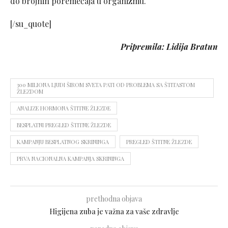
do brojnih poremećaja u organizmu.
[/su_quote]
Pripremila: Lidija Bratun
300 MILIONA LJUDI ŠIROM SVETA PATI OD PROBLEMA SA ŠTITASTOM
ŽLEZDOM
ANALIZE HORMONA ŠTITNE ŽLEZDE
BESPLATNI PREGLED ŠTITNE ŽLEZDE
KAMPANJU BESPLATNOG SKRININGA
PREGLED ŠTITNE ŽLEZDE
PRVA NACIONALNA KAMPANJA SKRININGA
prethodna objava
Higijena zuba je važna za vaše zdravlje