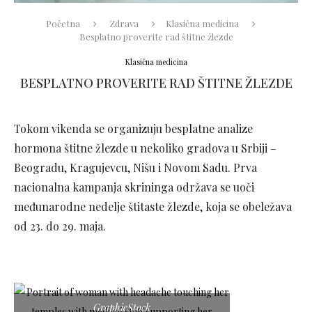
Početna
Zdrava
Klasična medicina
Besplatno proverite rad štitne žlezde
Klasična medicina
BESPLATNO PROVERITE RAD ŠTITNE ŽLEZDE
Tokom vikenda se organizuju besplatne analize
hormona štitne žlezde u nekoliko gradova u Srbiji –
Beogradu, Kragujevcu, Nišu i Novom Sadu. Prva
nacionalna kampanja skrininga održava se uoči
međunarodne nedelje štitaste žlezde, koja se obeležava
od 23. do 29. maja.
GraphicStock