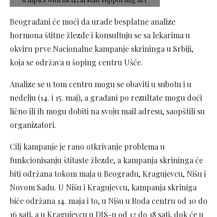
Beograđani će moći da urade besplatne analize
hormona štitne žlezde i konsultuju se sa lekarima u
okviru prve Nacionalne kampanje skrininga u Srbiji,
koja se održava u šoping centru Ušće.
Analize se u tom centru mogu se obaviti u subotu i u
nedelju (14. i 15. maj), a građani po rezultate mogu doći
lično ili ih mogu dobiti na svoju mail adresu, saopštili su
organizatori.
Cilj kampanje je rano otkrivanje problema u
funkcionisanju štitaste žlezde, a kampanja skrininga će
biti održana tokom maja u Beogradu, Kragujevcu, Nišu i
Novom Sadu. U Nišu i Kragujevcu, kampanja skriniga
biće održana 14. maja i to, u Nišu u Roda centru od 10 do
16 sati, a u Kragujevcu u DIS-u od 12 do 18 sati, dok će u