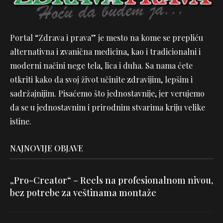
Portal “Zdrava i prava” je mesto na kome se prepliću
alternativna i zvanična medicina, kao i tradicionalni i
moderni načini nege tela, lica i duha. Sa nama ćete
otkriti kako da svoj život učinite zdravijim, lepšim i
sadržajnijim. Pisaćemo što jednostavnije, jer verujemo
da se u jednostavnim i prirodnim stvarima kriju velike
istine.
NAJNOVIJE OBJAVE
„Pro-Creator“ – Reels na profesionalnom nivou,
bez potrebe za veštinama montaže