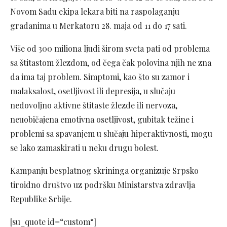
Novom Sadu ekipa lekara biti na raspolaganju
gradanima u Merkatoru 28. maja od 11 do 17 sati.
Više od 300 miliona ljudi širom sveta pati od problema
sa štitastom žlezdom, od čega čak polovina njih ne zna
da ima taj problem. Simptomi, kao što su zamor i
malaksalost, osetljivost ili depresija, u slučaju
nedovoljno aktivne štitaste žlezde ili nervoza,
neuobičajena emotivna osetljivost, gubitak težine i
problemi sa spavanjem u slučaju hiperaktivnosti, mogu
se lako zamaskirati u neku drugu bolest.
Kampanju besplatnog skrininga organizuje Srpsko
tiroidno društvo uz podršku Ministarstva zdravlja
Republike Srbije.
[su_quote id=“custom“]