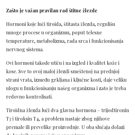
Zašto je važan pravilan rad štitne žlezde
Hormoni koje luči tiroida, štitasta žlezda, regulišu
mnoge procese u organizmu, poput telesne
temperature, metabolizma, rada srca i funkcionisanja
nervnog sistema.
Ovi hormoni takođe utiču i na izgled i kvalitet kože i
kose. Sve to ovoj maloj žlezdi smeštenoj na prednjoj
strani vrata, između grkljana i ključne kosti, daje veliku
ulogu u funkcionisanju našeg organizma i zato je treba
redovno kontrolisati.
Tiroidna žlezda luči dva glavna hormona – trijodtironin
T3 i tiroksin T4, a problem nastaje zbog njihove
premale ili prevelike proizvodnje. U oba slučaja dolazi