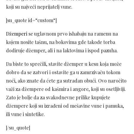
koji su najveći neprijatelj vune.
[su_quote id=“custom“]
Džemperi
se uglavnom prvo ishabaju na ramenu na
kojem nosite tašnu, na bokovima gde takođe torba
dodiruje džemper, ali i na laktovima i ispod pazuha.
Da biste to sprečili, stavite džemper u kesu koja može
dobro da se zatvori i ostavite ga u zamrzivaču tokom
noći, ako znate da ćete ga sutradan obući. Ovo naročito
važi za džempere od kašmira i angore, koji su osetljiviji.
Zato je bolje da za svakodnevne prilike kupujete
džempere koji su izrađeni od mešavine vune i pamuka,
ili vune i sintetike.
[/su_quote]