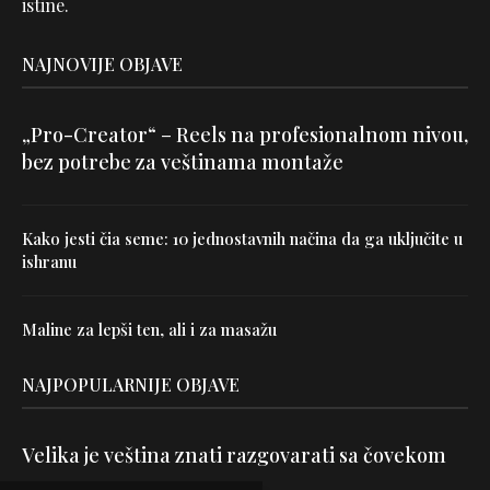
istine.
NAJNOVIJE OBJAVE
„Pro-Creator“ – Reels na profesionalnom nivou,
bez potrebe za veštinama montaže
Kako jesti čia seme: 10 jednostavnih načina da ga uključite u
ishranu
Maline za lepši ten, ali i za masažu
NAJPOPULARNIJE OBJAVE
Velika je veština znati razgovarati sa čovekom