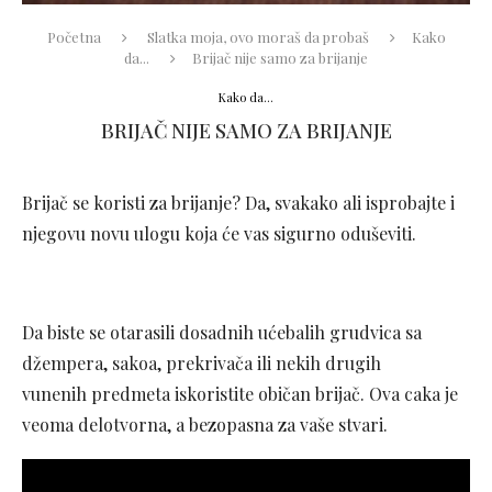
Početna
Slatka moja, ovo moraš da probaš
Kako
da...
Brijač nije samo za brijanje
Kako da...
BRIJAČ NIJE SAMO ZA BRIJANJE
Brijač se koristi za brijanje? Da, svakako ali isprobajte i
njegovu novu ulogu koja će vas sigurno oduševiti.
Da biste se otarasili dosadnih ućebalih grudvica sa
džempera, sakoa, prekrivača ili nekih drugih
vunenih predmeta iskoristite običan brijač. Ova caka je
veoma delotvorna, a bezopasna za vaše stvari.