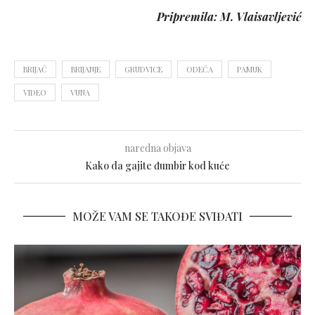
Pripremila: M. Vlaisavljević
BRIJAČ
BRIJANJE
GRUDVICE
ODEĆA
PAMUK
VIDEO
VUNA
naredna objava
Kako da gajite đumbir kod kuće
MOŽE VAM SE TAKOĐE SVIĐATI