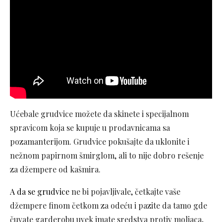
Ućebale grudvice možete da skinete i specijalnom
spravicom koja se kupuje u prodavnicama sa
pozamanterijom. Grudvice pokušajte da uklonite i
nežnom papirnom šmirglom, ali to nije dobro rešenje
za džempere od kašmira.
A da se grudvice
ne bi pojavljivale, četkajte vaše
džempere finom četkom za odeću i pazite da tamo gde
čuvate garderobu uvek imate sredstva protiv moljaca,