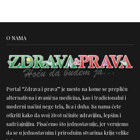
O NAMA
Portal “Zdrava i prava” je mesto na kome se prepliću
alternativna i zvanična medicina, kao i tradicionalni i
moderni načini nege tela, lica i duha. Sa nama ćete
otkriti kako da svoj život učinite zdravijim, lepšim i
sadržajnijim. Pisaćemo što jednostavnije, jer verujemo
da se u jednostavnim i prirodnim stvarima kriju velike