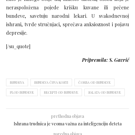
neraspoložena pojede krišku kuvane ili pečene
bundeve, savetuju narodni lekari. U svakodnevnoj
ishrani, tvrde stručnjaci, sprečava anksioznost i pojavu
depresije.
[/su_quote]
Pripremila: S. Gavrić
BUNDEVA
BUNDEVA ČUVA KOSTI
ČORBA OD BUNDEVE
PLOD BUNDEVE
RECEPTI OD BUNDEVE
SALATA OD BUNDEVE
prethodna objava
Ishrana trudnica je veoma važna za inteligenciju deteta
naredna objava