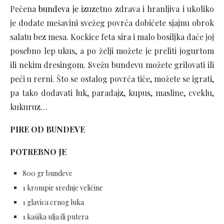
Pečena
bundeva je
izuzetno zdrava i hranljiva i ukoliko
je dodate mešavini svežeg povrća dobićete sjajnu obrok
salatu bez mesa. Kockice feta sira i malo bosiljka daće joj
posebno lep ukus, a po želji možete je preliti jogurtom
ili nekim dresingom. Svežu bundevu možete grilovati ili
peći u rerni. Što se ostalog povrća tiče, možete se igrati,
pa tako dodavati luk, paradajz, kupus, masline, cveklu,
kukuruz…
PIRE OD BUNDEVE
POTREBNO JE
800 gr bundeve
1 krompir srednje veličine
1 glavica crnog luka
1 kašika ulja ili putera