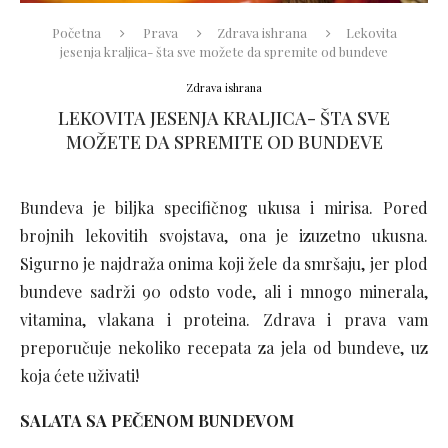
Početna
Prava
Zdrava ishrana
Lekovita
jesenja kraljica- šta sve možete da spremite od bundeve
Zdrava ishrana
LEKOVITA JESENJA KRALJICA- ŠTA SVE
MOŽETE DA SPREMITE OD BUNDEVE
Bundeva je biljka specifičnog ukusa i mirisa. Pored
brojnih
lekovitih svojstava, ona je izuzetno ukusna.
Sigurno je najdraža onima koji žele da smršaju, jer plod
bundeve sadrži 90 odsto vode, ali i mnogo minerala,
vitamina, vlakana i proteina. Zdrava i prava vam
preporučuje nekoliko recepata za jela od bundeve, uz
koja ćete uživati!
SALATA SA PEČENOM BUNDEVOM