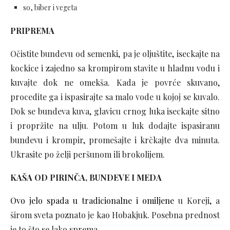
so, biber i vegeta
PRIPREMA
Očistite bundevu od semenki, pa je oljuštite, iseckajte na
kockice i zajedno sa krompirom stavite u hladnu vodu i
kuvajte dok ne omekša. Kada je povrće skuvano,
procedite ga i ispasirajte sa malo vode u kojoj se kuvalo.
Dok se bundeva kuva, glavicu crnog luka iseckajte sitno
i propržite na ulju. Potom u luk dodajte ispasiranu
bundevu i krompir, promešajte i krčkajte dva minuta.
Ukrasite po želji peršunom ili brokolijem.
KAŠA OD PIRINČA, BUNDEVE I MEDA
Ovo jelo spada u tradicionalne i omiljene
u Koreji, a
širom sveta poznato je kao Hobakjuk. Posebna prednost
je to što se lako sprema.