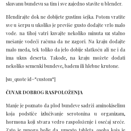
skuvanu bundevu sa tim i sve zajedno stavite u blender.
Blendirajte dok ne dobijete gustinu šejka. Potom vratite
sve u šerpu u ukoliko je previše gusto dodajte vrlo malo
vode. na tihoj vatri kuvajte nekoliko minuta uz stalno
mešanje vodeći računa da ne zagori. Na kraju dodajte
malo meda, tek toliko da jelo dobije slatkoću ali ne i da
ima ukus deserta. Takođe, na kraju možete dodati
nekoliko semenki bundeve, badem ili hlebne krutone.
[su_quote id=“custom“]
ČUVAR DOBROG RASPOLOŽENJA
Manje je poznato da plod bundeve sadrži aminokiselinu
koja podstiče izlučivanje serotonina u organizam,
hormona koji stvara vedro raspoloženje i osećaj sreće.
Zato je mnogo bolje da, umesto tableta, osoba koja je