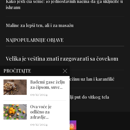
Kako jesti čia seme: 10 jednostavnih načina da ga uključite u
ishranu
Maline za lepši ten, ali i za masažu
NAJPOPULARNIJE OBJAVE
Velika je veština znati razgovarati sa čovekom
PROČITAJTE
Uništite parazite i normalizujte težinu uz lan i karanfilić
Bademi gase želju
za čipsom, suve...
09/12/2024
Dr Hajder: Akupunktura je najbolji put do vitkog tela
Ova voće je
odlično za
zdravlje...
09/12/2024