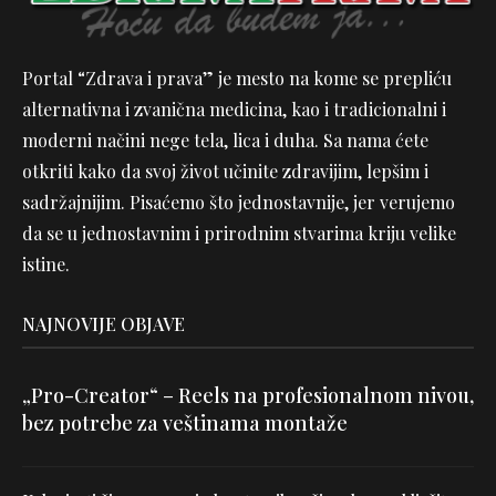
Portal “Zdrava i prava” je mesto na kome se prepliću
alternativna i zvanična medicina, kao i tradicionalni i
moderni načini nege tela, lica i duha. Sa nama ćete
otkriti kako da svoj život učinite zdravijim, lepšim i
sadržajnijim. Pisaćemo što jednostavnije, jer verujemo
da se u jednostavnim i prirodnim stvarima kriju velike
istine.
NAJNOVIJE OBJAVE
„Pro-Creator“ – Reels na profesionalnom nivou,
bez potrebe za veštinama montaže