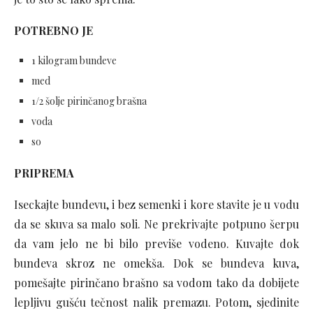
POTREBNO JE
1 kilogram bundeve
med
1/2 šolje pirinčanog brašna
voda
so
PRIPREMA
Iseckajte bundevu, i bez semenki i kore stavite je u vodu
da se skuva sa malo soli. Ne prekrivajte potpuno šerpu
da vam jelo ne bi bilo previše vodeno. Kuvajte dok
bundeva skroz ne omekša. Dok se bundeva kuva,
pomešajte pirinčano brašno sa vodom tako da dobijete
lepljivu gušću tečnost nalik premazu. Potom, sjedinite