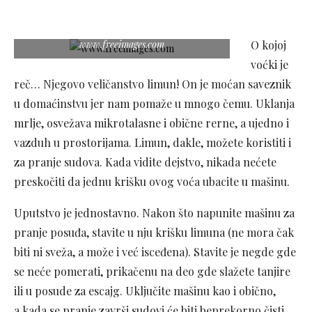
www.freeimages.com
O kojoj
voćki je
reč… Njegovo veličanstvo limun! On je moćan saveznik
u domaćinstvu jer nam pomaže u mnogo čemu. Uklanja
mrlje, osvežava mikrotalasne i obične rerne, a ujedno i
vazduh u prostorijama. Limun, dakle, možete koristiti i
za pranje sudova. Kada vidite dejstvo, nikada nećete
preskočiti da jednu krišku ovog voća ubacite u mašinu.
Uputstvo je jednostavno. Nakon što napunite mašinu za
pranje posuđa, stavite u nju krišku limuna (ne mora čak
biti ni sveža, a može i već isceđena). Stavite je negde gde
se neće pomerati, prikačenu na deo gde slažete tanjire
ili u posude za escajg. Uključite mašinu kao i obično,
a kada se pranje završi sudovi će biti beprekorno čisti.