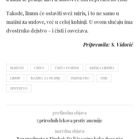
Takođe, limun će ostaviti svež miris, i to ne samo u
mašini za sudove, već u celoj kuhinji. U ovom slučaju ima
dvostruko dejstvo – i čisti i osvežava.
Pripremila: S. Vidović
BLISTATI
ČISTO
ČISTO POSUĐE
KRIŠKA LIMUNA
LIMUN
MAŠINA ZA PRANJE
PERFEKTNO
TRIK
UPUTSTVO
prethodna objava
5 prirodnih lekova protiv anemije
naredna objava
Bez predmeta u Finskoj: Da li je važno kako deca uče