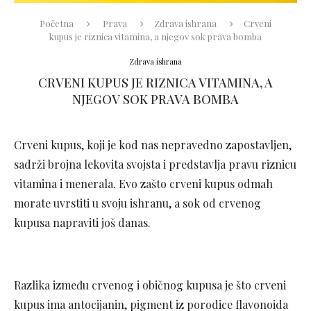
Početna
Prava
Zdrava ishrana
Crveni
kupus je riznica vitamina, a njegov sok prava bomba
Zdrava ishrana
CRVENI KUPUS JE RIZNICA VITAMINA, A
NJEGOV SOK PRAVA BOMBA
Crveni kupus, koji je kod nas nepravedno zapostavljen,
sadrži brojna lekovita svojsta i predstavlja pravu riznicu
vitamina i menerala. Evo zašto crveni kupus odmah
morate uvrstiti u svoju ishranu, a sok od crvenog
kupusa napraviti još danas.
Razlika između crvenog i običnog kupusa je što crveni
kupus ima antocijanin, pigment iz porodice flavonoida