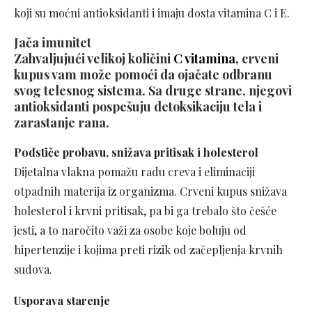
koji su moćni antioksidanti i imaju dosta vitamina C i E.
Jača imunitet
Zahvaljujući velikoj količini
C vitamina,
crveni
kupus vam može pomoći da ojačate odbranu
svog telesnog sistema. Sa druge strane, njegovi
antioksidanti pospešuju detoksikaciju tela i
zarastanje rana.
Podstiče probavu, snižava pritisak i holesterol
Dijetalna vlakna pomažu radu creva i eliminaciji
otpadnih materija iz organizma. Crveni kupus snižava
holesterol i krvni pritisak, pa bi ga trebalo što češće
jesti, a to naročito važi za osobe koje boluju od
hipertenzije i kojima preti rizik od začepljenja krvnih
sudova.
Usporava starenje