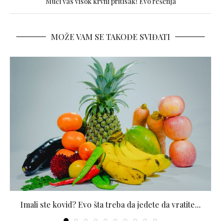
Muči vas visok krvni pritisak! Evo rešenja
MOŽE VAM SE TAKOĐE SVIĐATI
Imali ste kovid? Evo šta treba da jedete da vratite...