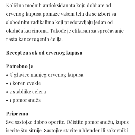
Količina moćnih antioksidanata koju dobijate od
crvenog kupusa pomaže vašem telu da se izbori sa
slobodnim radikalima koji predstavljaju jedan od
okidača karcinoma. Takođe je efikasan za sprečavanje
rasta kancerogenih ćelija.
Recept za sok od crvenog kupusa
Potrebno je
• ¼ glavice manjeg crvenog kupusa
• 1 koren cvekle
• 2 stabljike celera
• 1 pomorandža
Priprema
Sve sastojke dobro operite. Očistite pomorandžu, kupus
isecite što sitnije. Sastojke stavite u blender ili sokovnik i