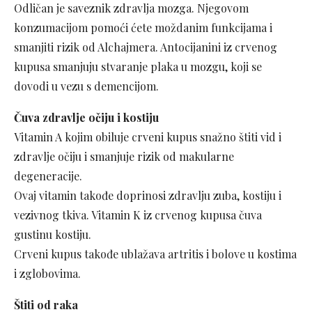
Odličan je saveznik zdravlja mozga. Njegovom
konzumacijom pomoći ćete moždanim funkcijama i
smanjiti rizik od Alchajmera. Antocijanini iz crvenog
kupusa smanjuju stvaranje plaka u mozgu, koji se
dovodi u vezu s demencijom.
Čuva zdravlje očiju i kostiju
Vitamin A kojim obiluje crveni kupus snažno štiti vid i
zdravlje očiju i smanjuje rizik od makularne
degeneracije.
Ovaj vitamin takođe doprinosi zdravlju zuba, kostiju i
vezivnog tkiva. Vitamin K iz crvenog kupusa čuva
gustinu kostiju.
Crveni kupus takođe ublažava artritis i bolove u kostima
i zglobovima.
Štiti od raka