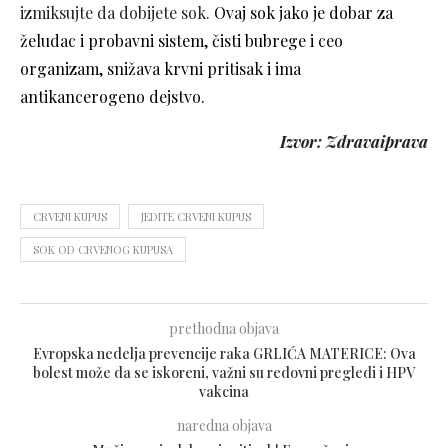
izmiksujte da dobijete sok.
Ovaj sok jako je dobar za
želudac i probavni sistem, čisti bubrege i ceo
organizam, snižava krvni pritisak i ima
antikancerogeno dejstvo.
Izvor: Zdravaiprava
CRVENI KUPUS
JEDITE CRVENI KUPUS
SOK OD CRVENOG KUPUSA
prethodna objava
Evropska nedelja prevencije raka GRLIĆA MATERICE: Ova
bolest može da se iskoreni, važni su redovni pregledi i HPV
vakcina
naredna objava