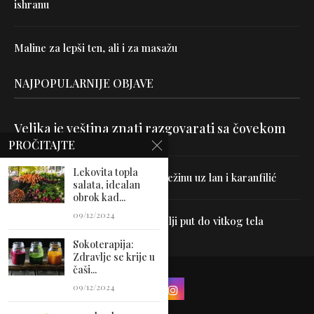
ishranu
Maline za lepši ten, ali i za masažu
NAJPOPULARNIJE OBJAVE
Velika je veština znati razgovarati sa čovekom
PROČITAJTE
Lekovita topla
Uništite parazite i normalizujte težinu uz lan i karanfilić
salata, idealan
obrok kad...
09/12/2024
Dr Hajder: Akupunktura je najbolji put do vitkog tela
Sokoterapija:
Zdravlje se krije u
čaši...
09/12/2024