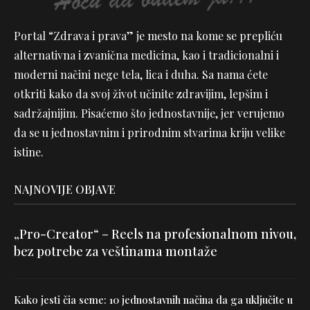
Portal “Zdrava i prava” je mesto na kome se prepliću
alternativna i zvanična medicina, kao i tradicionalni i
moderni načini nege tela, lica i duha. Sa nama ćete
otkriti kako da svoj život učinite zdravijim, lepšim i
sadržajnijim. Pisaćemo što jednostavnije, jer verujemo
da se u jednostavnim i prirodnim stvarima kriju velike
istine.
NAJNOVIJE OBJAVE
„Pro-Creator“ – Reels na profesionalnom nivou,
bez potrebe za veštinama montaže
Kako jesti čia seme: 10 jednostavnih načina da ga uključite u