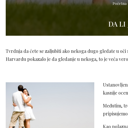
Početna
DA LI
Tvrdnja da ćete se zaljubiti ako nekoga dugo gledate u oči n
Harvardu pokazalo je da gledanje u nekoga, to je veća vero
Ustanovljeno
kasnije oceni
Međutim, tr
pripisujemo 
Kao polazna 