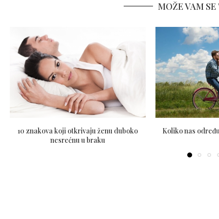
MOŽE VAM SE 
10 znakova koji otkrivaju ženu duboko
Koliko nas određu
nesrećnu u braku