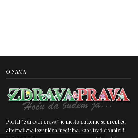
O NAMA
Portal “Zdrava i prava” je mesto na kome se prepliću
alternativna i zvanična medicina, kao i tradicionalni i