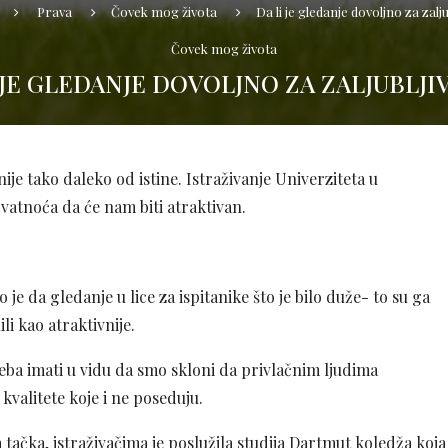
Prava
Čovek mog života
Da li je gledanje dovoljno za zalju
Čovek mog života
 JE GLEDANJE DOVOLJNO ZA ZALJUBLJI
ije tako daleko od istine. Istraživanje Univerziteta u
vatnoća da će nam biti atraktivan.
 je da gledanje u lice za ispitanike što je bilo duže- to su ga
li kao atraktivnije.
eba imati u vidu da smo skloni da privlačnim ljudima
kvalitete koje i ne poseduju.
tačka, istraživačima je poslužila studija Dartmut koledža koja