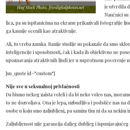
je utvrdila 
Hug Stock Photo, freedigitalphotos.net
Naučnici su 
lica, pa su ispitanicima na ekranu prikazivali fotografije ljud
ga kasnije ocenili kao atraktivnije.
Ali, tu vreba zamka. Ranije studije su pokazale da smo sklo
inteligencije i sposobnosti, čak i kada ih objektivno ne pos
upoznavanja atraktivnih ljudi jer u suprotnom poverenje 
[su_quote id=“custom“]
Nije sve u seksualnoj privlačnosti
Da bismo nekog zaista voleli i da bi neko voleo nas, moramo
to ne dozvoljava. Ona je lepa, uzbudljiva i podstiče nas na 
osobe u koju smo zaljubljeni, pa samim tim ni da sa nekim
Zaljubljenost nije garancija daljeg dubljeg i ispunjavajuće