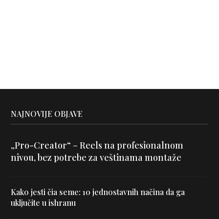
NAJNOVIJE OBJAVE
„Pro-Creator“ – Reels na profesionalnom
nivou, bez potrebe za veštinama montaže
Kako jesti čia seme: 10 jednostavnih načina da ga
uključite u ishranu