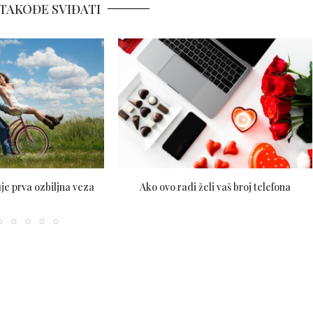
TAKOĐE SVIĐATI
je prva ozbiljna veza
Ako ovo radi želi vaš broj telefona