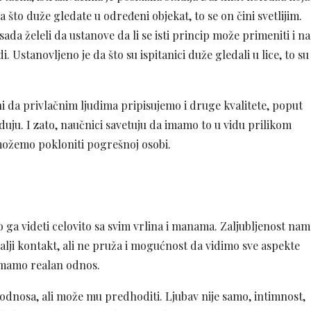
da što duže gledate u određeni objekat, to se on čini svetlijim.
sada želeli da ustanove da li se isti princip može primeniti i na
i. Ustanovljeno je da što su ispitanici duže gledali u lice, to su
ni da privlačnim ljudima pripisujemo i druge kvalitete, poput
eduju. I zato, naučnici savetuju da imamo to u vidu prilikom
možemo pokloniti pogrešnoj osobi.
 ga videti celovito sa svim vrlina i manama. Zaljubljenost nam
dalji kontakt, ali ne pruža i mogućnost da vidimo sve aspekte
 imamo realan odnos.
g odnosa, ali može mu predhoditi. Ljubav nije samo, intimnost,