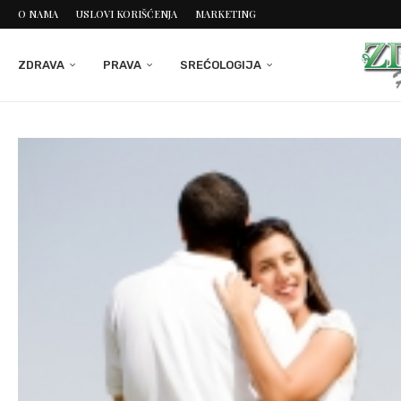
O NAMA
USLOVI KORIŠĆENJA
MARKETING
ZDRAVA
PRAVA
SREĆOLOGIJA