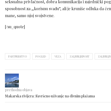
seksualna privlačnost, dobra komunikacija i zajednički pogl
sposobnost za „korisnu svađu“, ali je kruniše odluka da ćemo
mane, samo njoj svojstvene.
[/su_quote]
PARTNERSTVO
POGLED
VEZA
ZALJUBLJENOST
ZALJUBLJI
prethodna objava
Makarska rivijera: Savršeno uživanje na divnim plažama