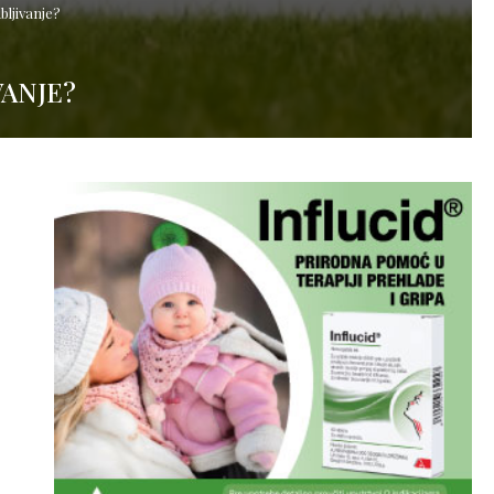
bljivanje?
VANJE?