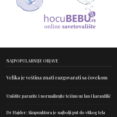
NAJPOPULARNIJE OBJAVE
Velika je veština znati razgovarati sa čovekom
Uništite parazite i normalizujte težinu uz lan i karanfilić
Dr Hajder: Akupunktura je najbolji put do vitkog tela