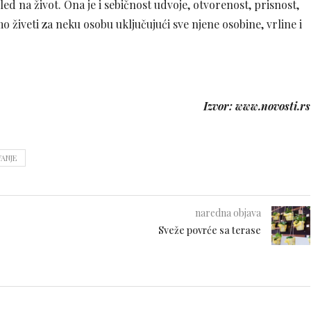
ed na život. Ona je i sebičnost udvoje, otvorenost, prisnost,
 živeti za neku osobu uključujući sve njene osobine, vrline i
Izvor: www.novosti.rs
VANJE
naredna objava
Sveže povrće sa terase