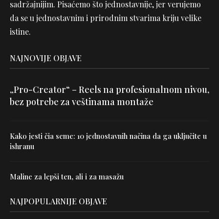
sadržajnijim. Pisaćemo što jednostavnije, jer verujemo
da se u jednostavnim i prirodnim stvarima kriju velike
istine.
NAJNOVIJE OBJAVE
„Pro-Creator“ – Reels na profesionalnom nivou,
bez potrebe za veštinama montaže
Kako jesti čia seme: 10 jednostavnih načina da ga uključite u
ishranu
Maline za lepši ten, ali i za masažu
NAJPOPULARNIJE OBJAVE