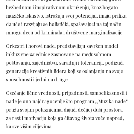
bezbednom i inspirativnom okruženju, kroz bogato
muzičko iskustvo, istražuju svoj potencijal, imaju priliku
da uče i razvijaju se holistički, spašavajući na taj način
mnogu decu od kriminala i društvene marginalizacije.
Orkestri i horovi nade, predstavljaju savršen model
inkluzivne zajednice zasnovane na međusobnom
poštovanju, zajedništvu, saradnji i toleranciji, podižući
generacije kreativnih lidera koji se oslanjanju na svoje
sposobnosti i jedni na druge.
Osećanje lične vrednosti, pripadnosti, samoefikasnosti i
nade je ono najdragocenije što program „Muzika nade“
pruža svojim polaznicima, dajući dečijoj duši prostora
za rast i motivaciju koja ga čitavog života vuče napred,
ka sve višim ciljevima.