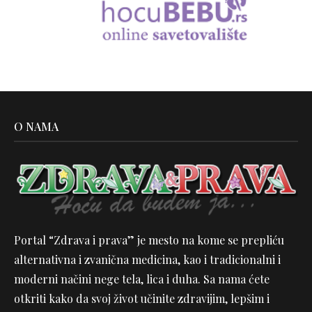
O NAMA
Portal “Zdrava i prava” je mesto na kome se prepliću
alternativna i zvanična medicina, kao i tradicionalni i
moderni načini nege tela, lica i duha. Sa nama ćete
otkriti kako da svoj život učinite zdravijim, lepšim i