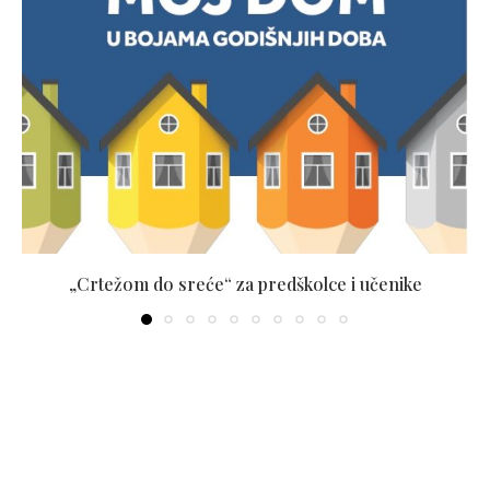
„Crtežom do sreće“ za predškolce i učenike