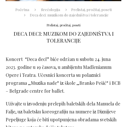
Početna
Srećologija
Prelistaj, pročitaj, poseti
Deca deci: muzikom do zajedništva i tolerancije
Prelistaj, pročitaj, poseti
DECA DECI: MUZIKOM DO ZAJEDNIŠTVA I
TOLERANCIJE
Koncert “Deca deci” biće održan u subotu 24. juna
2023. godine u 19 časova, u ambijentu Madlenianum
Opere i Teatra. Učesnici koncerta su polaznici
programa „Muzika nade“ iz škole „Branko Pešić“ i BCB
– Belgrade centre for ballet.
Uživajte u izvođenju prelepih baletskih dela Manuela de
Falje, uz baletsku koreografiju na numere iz Diznijeve
Pepeljuge koja će biti upotpunjena obradama svetskih