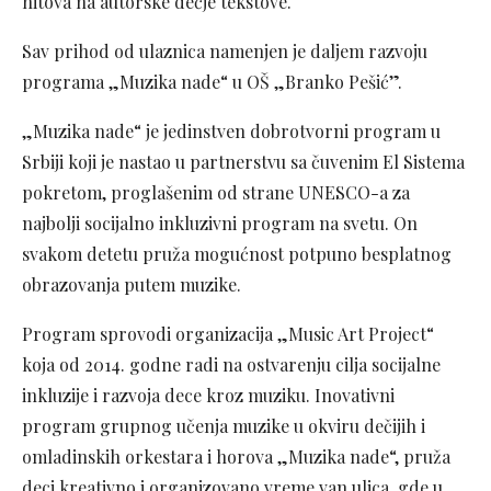
hitova na autorske dečje tekstove.
Sav prihod od ulaznica namenjen je daljem razvoju
programa „Muzika nade“ u OŠ „Branko Pešić”.
„Muzika nade“ je jedinstven dobrotvorni program u
Srbiji koji je nastao u partnerstvu sa čuvenim El Sistema
pokretom, proglašenim od strane UNESCO-a za
najbolji socijalno inkluzivni program na svetu. On
svakom detetu pruža mogućnost potpuno besplatnog
obrazovanja putem muzike.
Program sprovodi organizacija „Music Art Project“
koja od 2014. godne radi na ostvarenju cilja socijalne
inkluzije i razvoja dece kroz muziku. Inovativni
program grupnog učenja muzike u okviru dečijih i
omladinskih orkestara i horova „Muzika nade“, pruža
deci kreativno i organizovano vreme van ulica, gde u