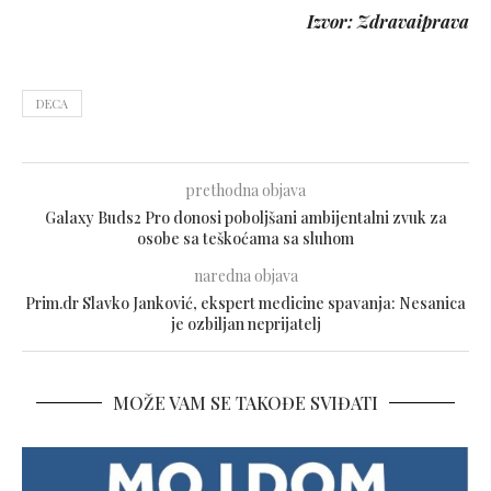
Izvor: Zdravaiprava
DECA
prethodna objava
Galaxy Buds2 Pro donosi poboljšani ambijentalni zvuk za
osobe sa teškoćama sa sluhom
naredna objava
Prim.dr Slavko Janković, ekspert medicine spavanja: Nesanica
je ozbiljan neprijatelj
MOŽE VAM SE TAKOĐE SVIĐATI