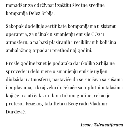
menadžer za održivost i zaštitu životne sredine
kompanije Delez Srbija.
Sekopak dodeljuje sertifikate kompanijama u sistemu
operatera, za učinak u smanjenju emisije CO2 u
atmosferu, a na bazi plasiranih i recikliranih količina
ambalažnog otpada u prethodnoj godini.
Prošle godine iznet je podataka da ukoliko Srbija ne
sprovede u delo mere o smanjenju emisije ugljen
dioksida u atmosferu, nastaviće da se suočava sa sušama
i poplavama, a kraj veka dočekaće sa toplotnim talasima
koji će trajati čak 210 dana tokom godine, rekao je
profesor Fizičkog fakulteta u Beogradu Vladimir
Đurđević.
Izvor: Zdravaiprava