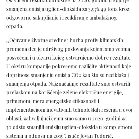
Ostvareni
rezultat odnosi se na 2020. godinu u kojoj je
smanjena emisija ugljen-dioksida za 3,976.49 tona kroz
odgovorno sakupljanje i recikliranje ambalažnog
otpada.
„Očuvanje životne sredine
i
borba protiv klimatskih
promena deo je održivog poslovanja kojem smo veoma
posvećeni i u okviru kojeg ostvarujemo dobre rezultate.
U okviru kompanije pokrećemo različite aktivnosti koje
doprinose smanjenju emisija CO2 kao što su reciklaža i
smanjenja otpada. Najznačajnije rezultate smo ostvarili
prelaskom na korišćenje zelene električne energije,
primenom mera energetske efikasnosti i
implementacijom inovativnih tehnoloških rešenja u ovoj
oblasti, zahvaljujući čemu smo samo u 2020. godini za
30 odsto smanjili emisiju ugljen-dioksida u kompletnom
sistemu u odnosu na 2019“, ističe Jovan Todorić,