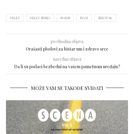
DELEZ
DELEZ SRBIJA
MAKSI
MAXI
SEKOPAK
prethodna objava
Orašasti plodovi za bistar um i zdravo srce
naredna objava
Da li su podaci bezbedni na vašem pametnom uređaju?
MOŽE VAM SE TAKOĐE SVIĐATI