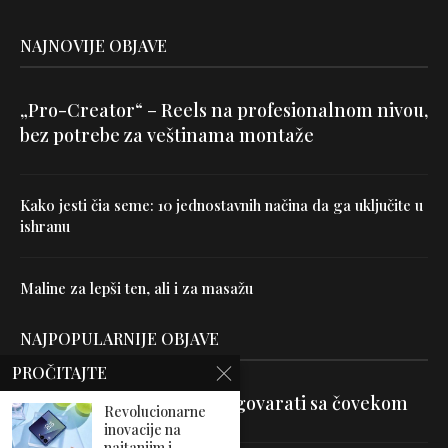
NAJNOVIJE OBJAVE
„Pro-Creator“ – Reels na profesionalnom nivou,
bez potrebe za veštinama montaže
Kako jesti čia seme: 10 jednostavnih načina da ga uključite u
ishranu
Maline za lepši ten, ali i za masažu
NAJPOPULARNIJE OBJAVE
PROČITAJTE
Velika je veština znati razgovarati sa čovekom
Revolucionarne
inovacije na
najtanjim i