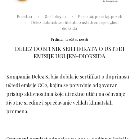
Početna
Srećologija
Prelistaj, pročitaj, poseti
Delez dobitnik sertifikata o uštedi emisije ugljen-
dioksida
Prelistaj, pročitaj, poseti
DELEZ DOBITNIK SERTIFIKATA O UŠTEDI
EMISIJE UGLJEN-DIOKSIDA
Kompanija Delez Srbija dobila je sertifikat o doprinosu
uštedi emisije CO2, kojim se potvrđuje odgovoran
pristup aktivnostima koje direktno utiču na očuvanje
životne sredine i sprečavanje velikih klimatskih
promena.