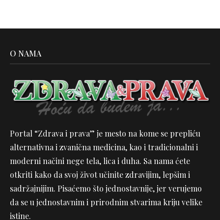
O NAMA
Portal “Zdrava i prava” je mesto na kome se prepliću
alternativna i zvanična medicina, kao i tradicionalni i
moderni načini nege tela, lica i duha. Sa nama ćete
otkriti kako da svoj život učinite zdravijim, lepšim i
sadržajnijim. Pisaćemo što jednostavnije, jer verujemo
da se u jednostavnim i prirodnim stvarima kriju velike
istine.