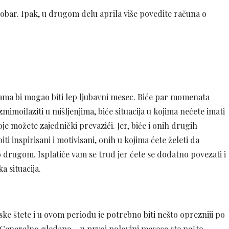
dobar. Ipak, u drugom delu aprila više povedite računa o
ama bi mogao biti lep ljubavni mesec. Biće par momenata
mimoilaziti u mišljenjima, biće situacija u kojima nećete imati
je možete zajednički prevazići. Jer, biće i onih drugih
iti inspirisani i motivisani, onih u kojima ćete želeti da
no drugom. Isplatiće vam se trud jer ćete se dodatno povezati i
a situacija.
ke štete i u ovom periodu je potrebno biti nešto oprezniji po
u. Generalno gledano – u prvoj polovini meseca ste nešto