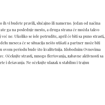
o ih vi budete pravili, slučajno ili namerno. Jedan od načina
rate ga na poslednje mesto, a druga strana će možda takvo
već ne. Ukoliko se iole potrudite, april će biti sa puno strasti,
elu meseca će se situacija nešto utišati a partner može biti
a u ovom periodu bude što kvalitetnija. Slobodnim Ovnovima
ec. Očekujte strasti, mnogo flertovanja, zabavne aktivnosti sa
e i dešavanja. Ne očekujte ulazak u stabilnu i trajnu