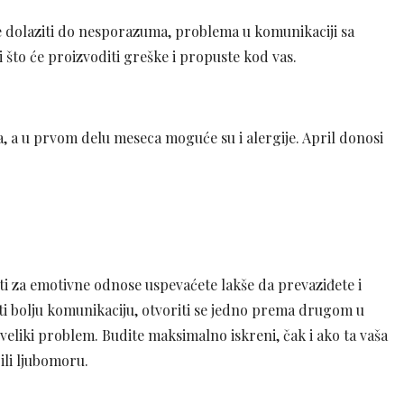
e dolaziti do nesporazuma, problema u komunikaciji sa
i što će proizvoditi greške i propuste kod vas.
, a u prvom delu meseca moguće su i alergije. April donosi
ati za emotivne odnose uspevaćete lakše da prevaziđete i
ti bolju komunikaciju, otvoriti se jedno prema drugom u
veliki problem. Budite maksimalno iskreni, čak i ako ta vaša
li ljubomoru.