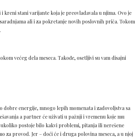
i kreni stani varijante koja je preovladavala u njima. Ovo je
 saradnjama ali i za pokretanje novih poslovnih priča. Tokom
.
tokom većeg dela meseca. Takođe, osetljivi su vam disajni
go dobre energije, mnogo lepih momenata i zadovoljstva sa
dešavanja a partner će uživati u pažnji i vremenu koje mu
 ukoliko postoje bilo kakvi problemi, pitanja ili nerešene
mo za provod. Jer – doći će i druga polovina meseca, a u njoj