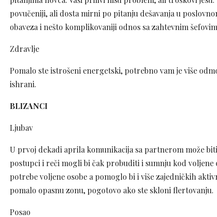
povučeniji, ali dosta mirni po pitanju dešavanja u poslovnom
obaveza i nešto komplikovaniji odnos sa zahtevnim šefovim
Zdravlje
Pomalo ste istrošeni energetski, potrebno vam je više odmora
ishrani.
BLIZANCI
Ljubav
U prvoj dekadi aprila komunikacija sa partnerom može bi
postupci i reči mogli bi čak probuditi i sumnju kod voljene
potrebe voljene osobe a pomoglo bi i više zajedničkih aktiv
pomalo opasnu zonu, pogotovo ako ste skloni flertovanju.
Posao