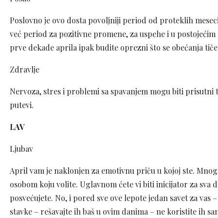
Poslovno je ovo dosta povoljniji period od proteklih meseci 
već period za pozitivne promene, za uspehe i u postojećim
prve dekade aprila ipak budite oprezni što se obećanja tiče
Zdravlje
Nervoza, stres i problemi sa spavanjem mogu biti prisutni 
putevi.
LAV
Ljubav
April vam je naklonjen za emotivnu priču u kojoj ste. Mno
osobom koju volite. Uglavnom ćete vi biti inicijator za sva 
posvećujete. No, i pored sve ove lepote jedan savet za vas –
stavke – rešavajte ih baš u ovim danima – ne koristite ih sa