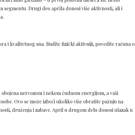
 segmentu. Drugi deo aprila donosi više aktivnosti, ali i
a.
 i kvalitetnog sna. Budite fizički aktivniji, povedite računa o
ti obojena nervozom i nekom čudnom energijom, a vaši
 osobe. Ovo se može izbeći ukoliko više obratite pažnju na
nosti, druženja i zabave. April u drugom delu donosi ulazak u