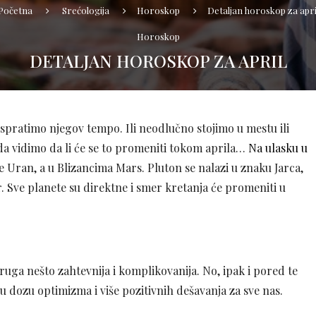
Početna
Srećologija
Horoskop
Detaljan horoskop za apri
Horoskop
DETALJAN HOROSKOP ZA APRIL
ispratimo njegov tempo. Ili neodlučno stojimo u mestu ili
a vidimo da li će se to promeniti tokom aprila…
Na ulasku u
e Uran, a u Blizancima Mars. Pluton se nalazi u znaku Jarca,
. Sve planete su direktne i smer kretanja će promeniti u
druga nešto zahtevnija i komplikovanija. No, ipak i pored te
u dozu optimizma i više pozitivnih dešavanja za sve nas.