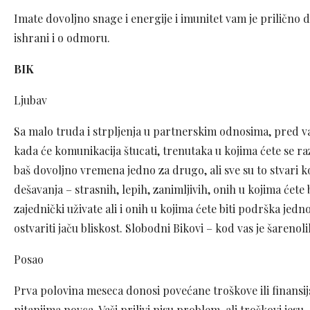
Imate dovoljno snage i energije i imunitet vam je prilično 
ishrani i o odmoru.
BIK
Ljubav
Sa malo truda i strpljenja u partnerskim odnosima, pred v
kada će komunikacija štucati, trenutaka u kojima ćete se raz
baš dovoljno vremena jedno za drugo, ali sve su to stvari ko
dešavanja – strasnih, lepih, zanimljivih, onih u kojima ćete b
zajednički uživate ali i onih u kojima ćete biti podrška jed
ostvariti jaču bliskost. Slobodni Bikovi – kod vas je šarenolik
Posao
Prva polovina meseca donosi povećane troškove ili finansijs
pitanjima novca. Vaši prilivi nisu problem, ali troškovi jes