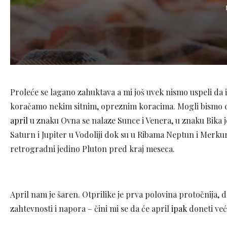
Proleće se lagano zahuktava a mi još uvek nismo uspeli da 
koračamo nekim sitnim, opreznim koracima. Mogli bismo d
april
u znaku Ovna se nalaze Sunce i Venera, u znaku Bika j
Saturn i Jupiter u Vodoliji dok su u Ribama Neptun i Merkur
retrogradni jedino Pluton pred kraj meseca.
April nam je šaren. Otprilike je prva polovina protočnija, 
zahtevnosti i napora – čini mi se da će april
ipak
doneti već