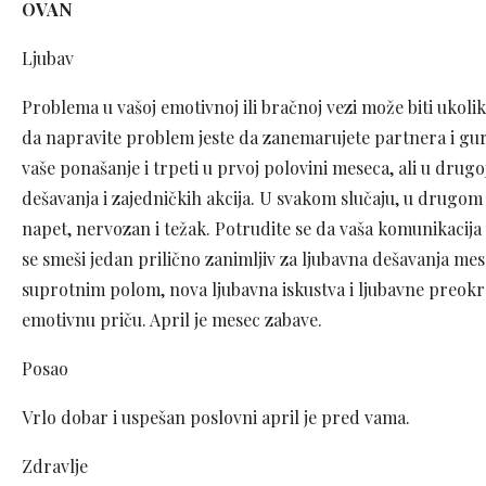
OVAN
Ljubav
Problema u vašoj emotivnoj ili bračnoj vezi može biti ukolik
da napravite problem jeste da zanemarujete partnera i gu
vaše ponašanje i trpeti u prvoj polovini meseca, ali u drugoj 
dešavanja i zajedničkih akcija. U svakom slučaju, u drugom d
napet, nervozan i težak. Potrudite se da vaša komunikacij
se smeši jedan prilično zanimljiv za ljubavna dešavanja mes
suprotnim polom, nova ljubavna iskustva i ljubavne preokret
emotivnu priču. April je mesec zabave.
Posao
Vrlo dobar i uspešan poslovni april je pred vama.
Zdravlje