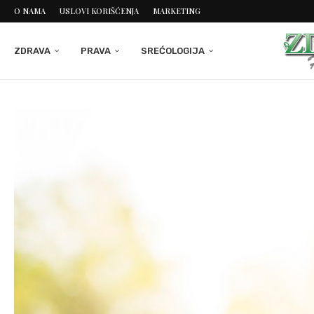
O NAMA
USLOVI KORIŠĆENJA
MARKETING
ZDRAVA
PRAVA
SREĆOLOGIJA