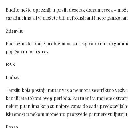
Budite nešto oprezniji u prvih desetak dana meseca – mož
saradnicima a i vi možete biti nefokusirani i neorganizovan
Zdravlje
Podložni ste i dalje problemima sa respiratornim organima
pojačan umor i stres.
RAK
Ljubav
Tenziju koja postoji unutar vas a ne mora se striktno veziv
kanališete tokom ovog perioda. Partner i vi možete ostvari
nekim pitanjima koja su najpre vama do sada predstavljala 
iskrenost u nekom momentu proizvede partnerovu ljutnju i
Posao