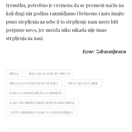
trenutku, potrebno je vremena da se promeni način na
koji dugi niz godina razmišljamo i brinemo i zato imajte
puno strpljenja za sebe (i to strpljenje nam može biti
potpuno novo, jer možda niko nikada nije imao
strpljenja za nas).
Izvor: Zdravaiprava
BRIGA
BRIGA JE RAZORAN OSEĆAJ
BRIGA KAO PORODIČNA NAVIKA
DRAGANA BAČANEK
KAKO DA PRESTANETE DA BRINETE
KAKO PROMENITI MENTALNU NAVIKU BRIGE
ZAŠTO BRINEMO I KAKO DA PRESTANEMO