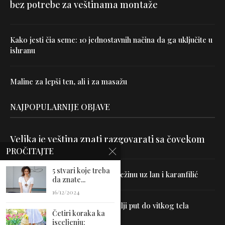
bez potrebe za veštinama montaže
Kako jesti čia seme: 10 jednostavnih načina da ga uključite u
ishranu
Maline za lepši ten, ali i za masažu
NAJPOPULARNIJE OBJAVE
Velika je veština znati razgovarati sa čovekom
PROČITAJTE
5 stvari koje treba
Uništite parazite i normalizujte težinu uz lan i karanfilić
da znate...
16/12/2024
Dr Hajder: Akupunktura je najbolji put do vitkog tela
Četiri koraka ka
isceljenju: