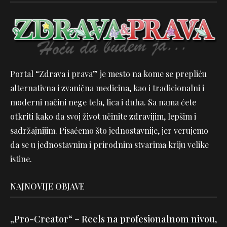
Portal “Zdrava i prava” je mesto na kome se prepliću
alternativna i zvanična medicina, kao i tradicionalni i
moderni načini nege tela, lica i duha. Sa nama ćete
otkriti kako da svoj život učinite zdravijim, lepšim i
sadržajnijim. Pisaćemo što jednostavnije, jer verujemo
da se u jednostavnim i prirodnim stvarima kriju velike
istine.
NAJNOVIJE OBJAVE
„Pro-Creator“ – Reels na profesionalnom nivou,