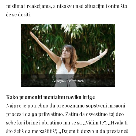
mislima i reakcijama, a nikakvu nad situacijm i onim što
će se desiti.
Dragana Bačanek
Kako promeniti mentalnu naviku brige
Najpre je potrebno da prepoznamo sopstveni misaoni
proces i da ga prihvatimo. Zatim da osvestimo taj deo
sebe koji brine i obratimo mu se sa „Vidim te“, „Hvala ti
što želiš da me zaštitiš“, „Dajem ti dozvolu da prestaneš