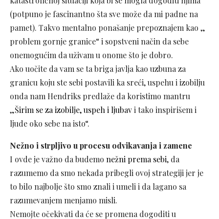
katastrofičnoj situaciji koja bi se mogla dogoditi njima
(potpuno je fascinantno šta sve može da mi padne na
pamet). Takvo mentalno ponašanje prepoznajem kao „
problem gornje granice“ i sopstveni način da sebe
onemogućim da uživam u onome što je dobro.
Ako uočite da vam se ta briga javlja kao uzbuna za
granicu koju ste sebi postavili ka sreći, uspehu i izobilju
onda nam Hendriks predlaže da koristimo mantru
„
Širim se za izobilje, uspeh i ljubav
i tako inspirišem i
ljude oko sebe na isto“.
Nežno i strpljivo u procesu odvikavanja i zamene
I ovde je važno da budemo
nežni prema sebi
, da
razumemo da smo nekada pribegli ovoj strategiji jer je
to bilo najbolje što smo znali i umeli i da lagano sa
razumevanjem menjamo misli.
Nemojte očekivati da će se promena dogoditi u