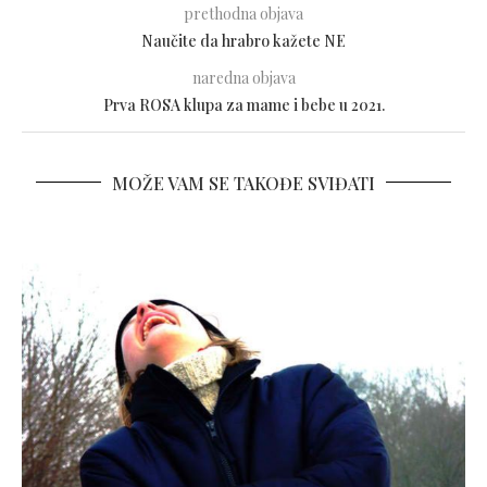
prethodna objava
Naučite da hrabro kažete NE
naredna objava
Prva ROSA klupa za mame i bebe u 2021.
MOŽE VAM SE TAKOĐE SVIĐATI