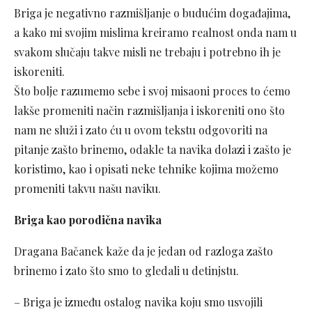
Briga je negativno razmišljanje o budućim događajima,
a kako mi svojim mislima kreiramo realnost onda nam u
svakom slučaju takve misli ne trebaju i potrebno ih je
iskoreniti.
Što bolje razumemo sebe i svoj misaoni proces to ćemo
lakše promeniti način razmišljanja i iskoreniti ono što
nam ne služi i zato ću u ovom tekstu odgovoriti na
pitanje zašto brinemo, odakle ta navika dolazi i zašto je
koristimo, kao i opisati neke tehnike kojima možemo
promeniti takvu našu naviku.
Briga kao porodična navika
Dragana Bačanek kaže da je jedan od razloga zašto
brinemo i zato što smo to gledali u detinjstu.
– Briga je između ostalog navika koju smo usvojili