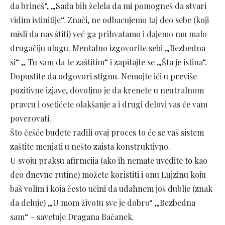
da brineš“, „Sada bih želela da mi pomogneš da stvari
vidim istinitije“. Znači, ne odbacujemo taj deo sebe (koji
misli da nas štiti) već ga prihvatamo i dajemo mu malo
drugačiju ulogu. Mentalno izgovorite sebi „Bezbedna
si“ „ Tu sam da te zaštitim“ i zapitajte se „Šta je istina“.
Dopustite da odgovori stignu. Nemojte ići u previše
pozitivne izjave, dovoljno je da krenete u neutralnom
pravcu i osetićete olakšanje a i drugi delovi vas će vam
poverovati.
Što češće budete radili ovaj proces to će se vaš sistem
zaštite menjati u nešto zaista konstruktivno.
U svoju praksu afirmcija (ako ih nemate uvedite
to
kao
deo dnevne rutine) možete koristiti i onu Lujzinu koju
baš volim i koja često učini da udahnem još dublje (znak
da deluje) „U mom životu sve je dobro“ „Bezbedna
sam“ – savetuje Dragana Bačanek.