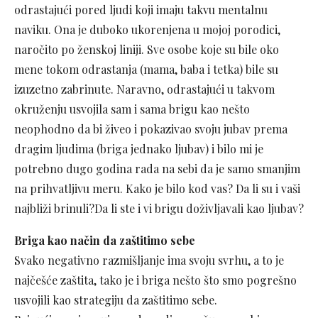
odrastajući pored ljudi koji imaju takvu mentalnu
naviku. Ona je duboko ukorenjena u mojoj porodici,
naročito po ženskoj liniji. Sve osobe koje su bile oko
mene tokom odrastanja (mama, baba i tetka) bile su
izuzetno zabrinute. Naravno, odrastajući u takvom
okruženju usvojila sam i sama brigu kao nešto
neophodno da bi živeo i pokazivao svoju jubav prema
dragim ljudima (briga jednako ljubav) i bilo mi je
potrebno dugo godina rada na sebi da je samo smanjim
na prihvatljivu meru. Kako je bilo kod vas? Da li su i vaši
najbliži brinuli?Da li ste i vi brigu doživljavali kao ljubav?
Briga kao način da zaštitimo sebe
Svako negativno razmišljanje ima svoju svrhu, a to je
najčešće zaštita, tako je i briga nešto što smo pogrešno
usvojili kao strategiju da zaštitimo sebe.