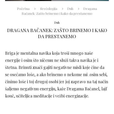
Početna
Srećologija
Duh
Dragana
Bačanek: Zašto brinemo i kako da prestanemo
Duh
DRAGANA BAČANEK: ZAŠTO BRINEMO I KAKO
DA PRESTANEMO
Briga je mentalna navika koja troši mnogo naše
energije i osim što ničemu ne služi takva navika je i
štetna. Brinuti znači gajiti negativne misli koje čine da
se osećamo loše, a ako brinemo o nekome mi .osim sebi,
činimo loše i toj drugoj osobi jer joj zapravo na taj način
šaljemo negativnu energiju, kaže Dragama Bačanel, lajf
kouč, učiteljica meditacije i vežbi energizacije.