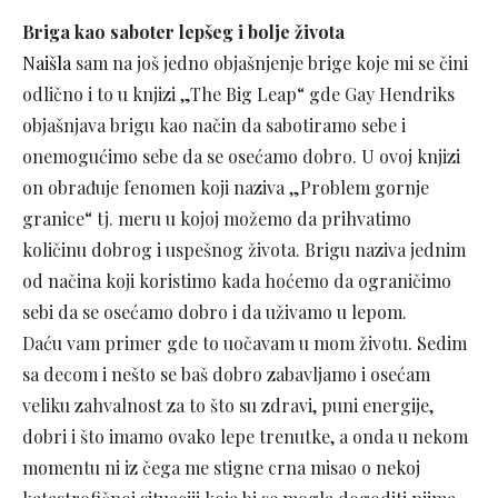
Briga kao saboter lepšeg i bolje života
Naišla
sam na još jedno objašnjenje brige koje mi se čini
odlično i to u knjizi „The Big Leap“ gde Gay Hendriks
objašnjava brigu kao način da sabotiramo sebe i
onemogućimo sebe da se osećamo dobro. U ovoj knjizi
on obrađuje fenomen koji naziva „Problem gornje
granice“ tj. meru u kojoj možemo da prihvatimo
količinu dobrog i uspešnog života. Brigu naziva jednim
od načina koji koristimo kada hoćemo da ograničimo
sebi da se osećamo dobro i da uživamo u lepom.
Daću vam primer gde to uočavam u mom životu. Sedim
sa decom i nešto se baš dobro zabavljamo i osećam
veliku zahvalnost za to što su zdravi, puni energije,
dobri i što imamo ovako lepe trenutke, a onda u nekom
momentu ni iz čega me stigne crna misao o nekoj