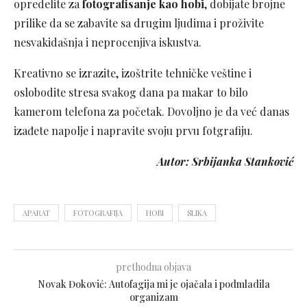
opredelite za
fotografisanje kao hobi
, dobijate brojne
prilike da se zabavite sa drugim ljudima i proživite
nesvakidašnja i neprocenjiva iskustva.
Kreativno se izrazite, izoštrite tehničke veštine i
oslobodite stresa svakog dana pa makar to bilo
kamerom telefona za početak. Dovoljno je da već danas
izađete napolje i napravite svoju prvu fotgrafiju.
Autor: Srbijanka Stanković
APARAT
FOTOGRAFIJA
HOBI
SLIKA
prethodna objava
Novak Đoković: Autofagija mi je ojačala i podmladila
organizam