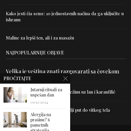
Kako jesti čia seme: 10 jednostavnih načina da ga uključite u
ishranu
Maline za lepši ten, ali i za masažu
NAJPOPULARNIJE OBJAVE
Velika je veština znati razgovarati sa čovekom
PROČITAJTE
Jutarnji rituali za
Uništite parazite i normalizujte težinu uz lan i karanfilić
uspešan dan
09/12/2024
Dr Hajder: Akupunktura je najbolji put do vitkog tela
Alergija na
prašinu? 6
pametnih
strategija...