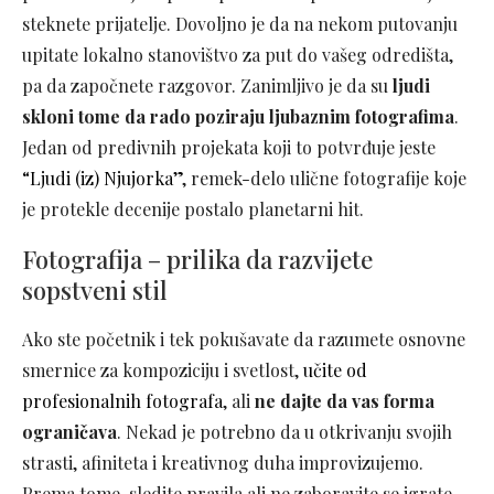
steknete prijatelje. Dovoljno je da na nekom putovanju
upitate lokalno stanovištvo za put do vašeg odredišta,
pa da započnete razgovor. Zanimljivo je da su
ljudi
skloni tome da rado poziraju ljubaznim fotografima
.
Jedan od predivnih projekata koji to potvrđuje jeste
“Ljudi (iz) Njujorka”
, remek-delo ulične fotografije koje
je protekle decenije postalo planetarni hit.
Fotografija – prilika da razvijete
sopstveni stil
Ako ste početnik i tek pokušavate da razumete osnovne
smernice za kompoziciju i svetlost,
učite od
profesionalnih fotografa
, ali
ne dajte da vas forma
ograničava
. Nekad je potrebno da u otkrivanju svojih
strasti, afiniteta i kreativnog duha improvizujemo.
Prema tome, sledite pravila ali ne zaboravite se igrate