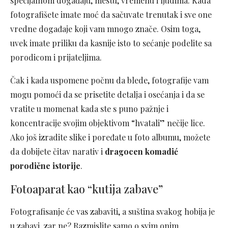
specijalnom događaju, mestu, vremenu i ljudima. Kada
fotografišete imate moć da sačuvate trenutak i sve one
vredne događaje koji vam mnogo znače. Osim toga,
uvek imate priliku da kasnije isto to sećanje podelite sa
porodicom i prijateljima.
Čak i kada uspomene počnu da blede, fotografije vam
mogu pomoći da se prisetite detalja i osećanja i da se
vratite u momenat kada ste s puno pažnje i
koncentracije svojim objektivom “hvatali” nečije lice.
Ako još izradite slike i poređate u foto albumu, možete
da dobijete čitav narativ i
dragocen komadić
porodične istorije
.
Fotoaparat kao “kutija zabave”
Fotografisanje će vas zabaviti, a suština svakog hobija je
u zabavi, zar ne? Razmislite samo o svim onim