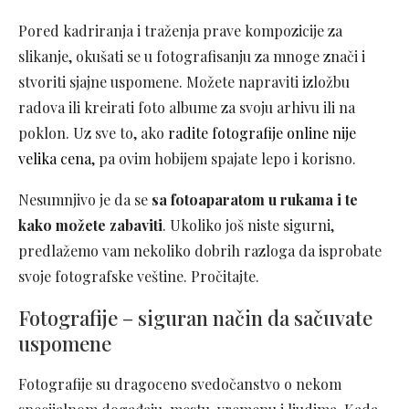
Pored kadriranja i traženja prave kompozicije za
slikanje, okušati se u fotografisanju za mnoge znači i
stvoriti sjajne uspomene. Možete napraviti izložbu
radova ili kreirati foto albume za svoju arhivu ili na
poklon. Uz sve to, ako
radite fotografije online nije
velika cena
, pa ovim hobijem spajate lepo i korisno.
Nesumnjivo je da se
sa fotoaparatom u rukama i te
kako možete zabaviti
. Ukoliko još niste sigurni,
predlažemo vam nekoliko dobrih razloga da isprobate
svoje fotografske veštine. Pročitajte.
Fotografije – siguran način da sačuvate
uspomene
Fotografije su dragoceno svedočanstvo o nekom