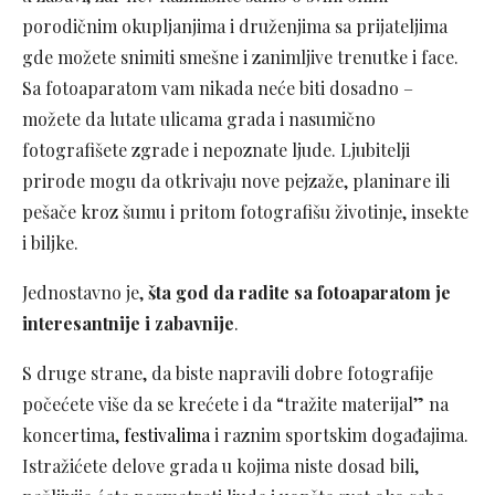
porodičnim okupljanjima i druženjima sa prijateljima
gde možete snimiti smešne i zanimljive trenutke i face.
Sa fotoaparatom vam nikada neće biti dosadno –
možete da lutate ulicama grada i nasumično
fotografišete zgrade i nepoznate ljude. Ljubitelji
prirode mogu da otkrivaju nove pejzaže, planinare ili
pešače kroz šumu i pritom fotografišu životinje, insekte
i biljke.
Jednostavno je,
šta god da radite sa fotoaparatom je
interesantnije i zabavnije
.
S druge strane, da biste napravili dobre fotografije
počećete više da se krećete i da “tražite materijal” na
koncertima,
festivalima
i raznim sportskim događajima.
Istražićete delove grada u kojima niste dosad bili,