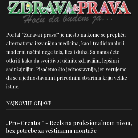
Portal “Zdrava i prava” je mesto na kome se prepliću
alternativna i zvanična medicina, kao i tradicionalni i
moderni načini nege tela, lica i duha. Sa nama ćete
otkriti kako da svoj život učinite zdravijim, lepšim i
sadržajnijim. Pisaćemo što jednostavnije, jer verujemo
da se u jednostavnim i prirodnim stvarima kriju velike
istine.
NAJNOVIJE OBJAVE
„Pro-Creator“ – Reels na profesionalnom nivou,
bez potrebe za veštinama montaže