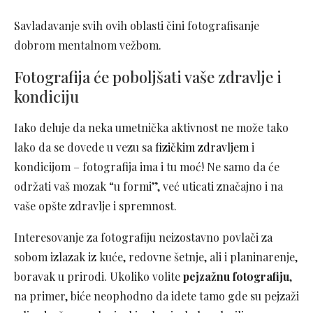
Savladavanje svih ovih oblasti čini fotografisanje
dobrom mentalnom vežbom.
Fotografija će poboljšati vaše zdravlje i
kondiciju
Iako deluje da neka umetnička aktivnost ne može tako
lako da se dovede u vezu sa
fizičkim zdravljem
i
kondicijom – fotografija ima i tu moć! Ne samo da će
održati vaš mozak “u formi”, već uticati značajno i na
vaše opšte zdravlje i spremnost.
Interesovanje za fotografiju neizostavno povlači za
sobom izlazak iz kuće, redovne šetnje, ali i planinarenje,
boravak u prirodi. Ukoliko volite
pejzažnu fotografiju
,
na primer, biće neophodno da idete tamo gde su pejzaži