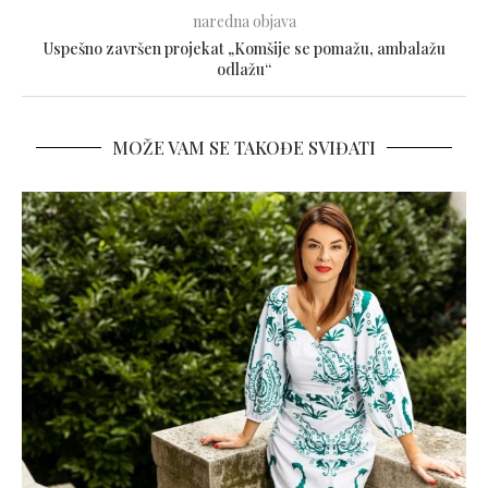
naredna objava
Uspešno završen projekat „Komšije se pomažu, ambalažu
odlažu“
MOŽE VAM SE TAKOĐE SVIĐATI