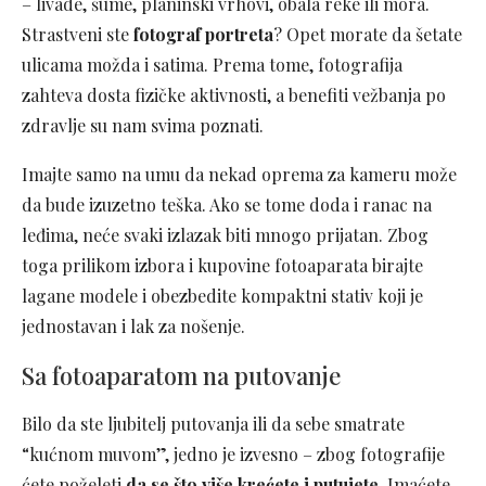
– livade, šume, planinski vrhovi, obala reke ili mora.
Strastveni ste
fotograf portreta
? Opet morate da šetate
ulicama možda i satima. Prema tome, fotografija
zahteva dosta fizičke aktivnosti, a benefiti vežbanja po
zdravlje su nam svima poznati.
Imajte samo na umu da nekad oprema za kameru može
da bude izuzetno teška. Ako se tome doda i ranac na
leđima, neće svaki izlazak biti mnogo prijatan. Zbog
toga prilikom izbora i kupovine fotoaparata birajte
lagane modele i obezbedite kompaktni stativ koji je
jednostavan i lak za nošenje.
Sa fotoaparatom na putovanje
Bilo da ste ljubitelj putovanja ili da sebe smatrate
“kućnom muvom”, jedno je izvesno – zbog fotografije
ćete poželeti
da se što više krećete i putujete
. Imaćete