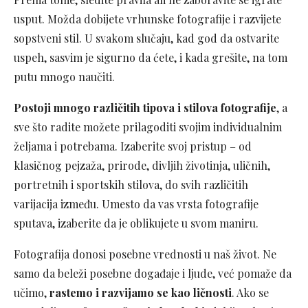
usput. Možda dobijete vrhunske fotografije i razvijete
sopstveni stil. U svakom slučaju, kad god da ostvarite
uspeh, sasvim je sigurno da ćete, i kada grešite, na tom
putu mnogo naučiti.
Postoji mnogo različitih tipova i stilova fotografije
, a
sve što radite možete prilagoditi svojim individualnim
željama i potrebama. Izaberite svoj pristup – od
klasičnog pejzaža, prirode, divljih životinja, uličnih,
portretnih i sportskih stilova, do svih različitih
varijacija između. Umesto da vas vrsta fotografije
sputava, izaberite da je oblikujete u svom maniru.
Fotografija donosi posebne vrednosti u naš život. Ne
samo da beleži posebne događaje i ljude, već pomaže da
učimo,
rastemo i razvijamo se kao ličnosti
. Ako se