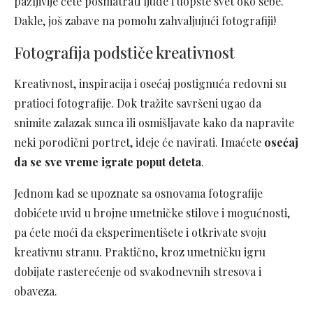
pažljivije ćete posmatrati ljude i uopšte svet oko sebe.
Dakle, još zabave na pomolu zahvaljujući fotografiji!
Fotografija podstiče kreativnost
Kreativnost, inspiracija i osećaj postignuća redovni su
pratioci fotografije. Dok tražite savršeni ugao da
snimite zalazak sunca ili osmišljavate kako da napravite
neki porodični portret, ideje će navirati. Imaćete
osećaj
da se sve vreme igrate poput deteta
.
Jednom kad se upoznate sa osnovama fotografije
dobićete uvid u brojne umetničke stilove i mogućnosti,
pa ćete moći da eksperimentišete i otkrivate svoju
kreativnu stranu. Praktično, kroz umetničku igru
dobijate rasterećenje od svakodnevnih stresova i
obaveza.