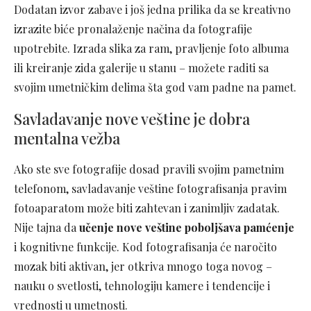
Dodatan izvor zabave i još jedna prilika da se kreativno
izrazite biće pronalaženje načina da fotografije
upotrebite. Izrada slika za ram, pravljenje foto albuma
ili kreiranje zida galerije u stanu – možete raditi sa
svojim umetničkim delima šta god vam padne na pamet.
Savladavanje nove veštine je dobra
mentalna vežba
Ako ste sve fotografije dosad pravili svojim pametnim
telefonom, savladavanje veštine fotografisanja pravim
fotoaparatom može biti zahtevan i zanimljiv zadatak.
Nije tajna da
učenje nove veštine poboljšava pamćenje
i kognitivne funkcije. Kod fotografisanja će naročito
mozak biti aktivan, jer otkriva mnogo toga novog –
nauku o svetlosti, tehnologiju kamere i tendencije i
vrednosti u umetnosti.