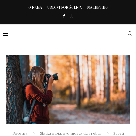
O NAMA
USLOVI KORIŠĆENJA
MARKETING
Početna
Slatka moja, ovo moraš da probaš
Saveti