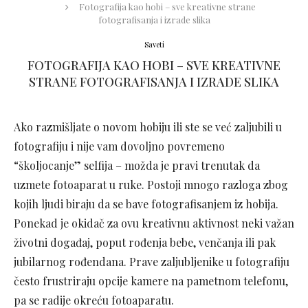
Fotografija kao hobi – sve kreativne strane
fotografisanja i izrade slika
Saveti
FOTOGRAFIJA KAO HOBI – SVE KREATIVNE
STRANE FOTOGRAFISANJA I IZRADE SLIKA
Ako razmišljate o novom hobiju ili ste se već zaljubili u
fotografiju i nije vam dovoljno povremeno
“školjocanje” selfija – možda je pravi trenutak da
uzmete fotoaparat u ruke. Postoji mnogo razloga zbog
kojih ljudi biraju da se bave fotografisanjem iz hobija.
Ponekad je okidač za ovu kreativnu aktivnost neki važan
životni događaj, poput rođenja bebe, venčanja ili pak
jubilarnog rođendana. Prave zaljubljenike u fotografiju
često frustriraju opcije kamere na pametnom telefonu,
pa se radije okreću fotoaparatu.