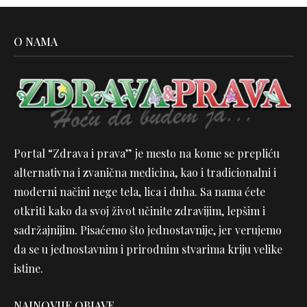
O NAMA
Portal “Zdrava i prava” je mesto na kome se prepliću
alternativna i zvanična medicina, kao i tradicionalni i
moderni načini nege tela, lica i duha. Sa nama ćete
otkriti kako da svoj život učinite zdravijim, lepšim i
sadržajnijim. Pisaćemo što jednostavnije, jer verujemo
da se u jednostavnim i prirodnim stvarima kriju velike
istine.
NAJNOVIJE OBJAVE