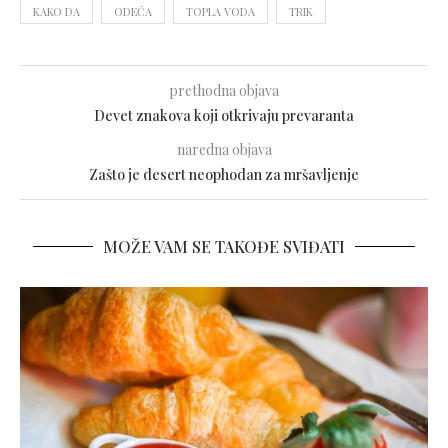
KAKO DA
ODEĆA
TOPLA VODA
TRIK
prethodna objava
Devet znakova koji otkrivaju prevaranta
naredna objava
Zašto je desert neophodan za mršavljenje
MOŽE VAM SE TAKOĐE SVIĐATI