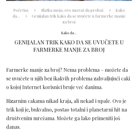
Početna
Slatka moja, ovo moraš da probaš
Kako
da...
Genijalan trik kako da se uvučete u farmerke manje
za broj
Kako da...
GENIJALAN TRIK KAKO DA SE UVUČETE U
FARMERKE MANJE ZA BROJ
Farmerke manje za broj? Nema problema – možete da
se uvučete u njih bez ikakvih problema zahvaljujući caki
o kojoj Internet korisnici bruje već danima.
Bizarnim cakama nikad kraja, ali nekad i upale. Ovo je
trik koji je, bukvalno, postao totalni i planetarni hit na
društvenim mrežama. Možete ga lako primeniti još
danas.