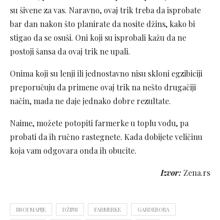
su šivene za vas. Naravno, ovaj trik treba da isprobate
bar dan nakon što planirate da nosite džins, kako bi
stigao da se osuši. Oni koji su isprobali kažu da ne
postoji šansa da ovaj trik ne upali.
Onima koji su lenji ili jednostavno nisu skloni egzibiciji
preporučuju da primene ovaj trik na nešto drugačiji
način, mada ne daje jednako dobre rezultate.
Naime, možete potopiti farmerke u toplu vodu, pa
probati da ih ručno rastegnete. Kada dobijete veličinu
koja vam odgovara onda ih obucite.
Izvor:
Zena.rs
BROJ MANJE
DŽINS
FARMERKE
GARDEROBA