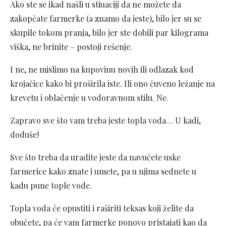
Ako ste se ikad našli u stiuaciji da ne možete da
zakopčate farmerke (a znamo da jeste), bilo jer su se
skupile tokom pranja, bilo jer ste dobili par kilograma
viška, ne brinite – postoji rešenje.
I ne, ne mislimo na kupovinu novih ili odlazak kod
krojačice kako bi proširila iste. Ili ono čuveno ležanje na
krevetu i oblačenje u vodoravnom stilu. Ne.
Zapravo sve što vam treba jeste topla voda… U kadi,
doduše!
Sve što treba da uradite jeste da navučete uske
farmerice kako znate i umete, pa u njima sednete u
kadu pune tople vode.
Topla voda će opustiti i raširiti teksas koji želite da
obučete, pa će vam farmerke ponovo pristajati kao da