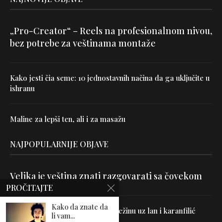
„Pro-Creator“ – Reels na profesionalnom nivou,
bez potrebe za veštinama montaže
Kako jesti čia seme: 10 jednostavnih načina da ga uključite u
ishranu
Maline za lepši ten, ali i za masažu
NAJPOPULARNIJE OBJAVE
Velika je veština znati razgovarati sa čovekom
PROČITAJTE
Kako da znate da
Uništite parazite i normalizujte težinu uz lan i karanfilić
li vam...