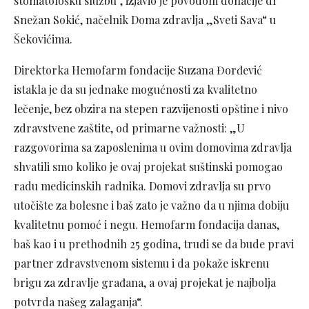
stomatološku službu“, izjavio je povodom donacije dr
Snežan Sokić, načelnik Doma zdravlja „Sveti Sava“ u
Šekovićima.
Direktorka Hemofarm fondacije Suzana Đorđević
istakla je da su jednake mogućnosti za kvalitetno
lečenje, bez obzira na stepen razvijenosti opštine i nivo
zdravstvene zaštite, od primarne važnosti: „U
razgovorima sa zaposlenima u ovim domovima zdravlja
shvatili smo koliko je ovaj projekat suštinski pomogao
radu medicinskih radnika. Domovi zdravlja su prvo
utočište za bolesne i baš zato je važno da u njima dobiju
kvalitetnu pomoć i negu. Hemofarm fondacija danas,
baš kao i u prethodnih 25 godina, trudi se da bude pravi
partner zdravstvenom sistemu i da pokaže iskrenu
brigu za zdravlje građana, a ovaj projekat je najbolja
potvrda našeg zalaganja“.