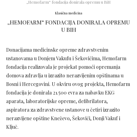
„Hemofarm“ fondacija donirala opremu u BiH
Klasična medicina
„HEMOFARM“ FONDACIJA DONIRALA OPREMU
U BIH
Donacijama medicinske opreme zdravstvenim
ustanovama u Donjem Vakufu i Šekovićima, Hemofarm
fondacija realizovala je projekat pomoći opremanja
domova zdravlja u izrazito nerazvijenim opštinama u
Bosni i Hercegovini. U okviru ovog projekta, Hemofarm
fondacija je donirala 21.500 evra za nabavku EKG
aparata, laboratorijske opreme, defibrilatora,
aspiratora za zdravstvene ustanove u četiri izrazito
nerazvijene opštine Kneževo, Šekovići, Donji Vakuf i
Ključ.