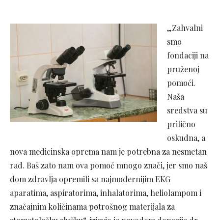
„Zahvalni
smo
fondaciji na
pruženoj
pomoći.
Naša
sredstva su
prilično
oskudna, a
nova medicinska oprema nam je potrebna za nesmetan
rad. Baš zato nam ova pomoć mnogo znači, jer smo naš
dom zdravlja opremili sa najmodernijim EKG
aparatima, aspiratorima, inhalatorima, heliolampom i
značajnim količinama potrošnog materijala za