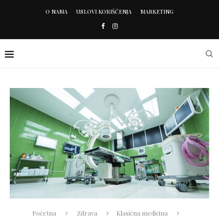
O NAMA
USLOVI KORIŠĆENJA
MARKETING
Početna
Zdrava
Klasična medicina