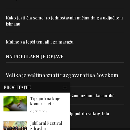
Kako jesti čia seme: 10 jednostavnih načina da ga uključite u
ishranu
Maline za lepši ten, ali i za masažu
NAJPOPULARNIJE OBJAVE
Velika je veština znati razgovarati sa čovekom
PROČITAJTE
Uništite parazite i normalizujte težinu uz lan i karanfilić
Tip ljudi na koje
komarci lete...
09/12/2024
Dr Hajder: Akupunktura je najbolji put do vitkog tela
Jubilarni Festival
zdravlja