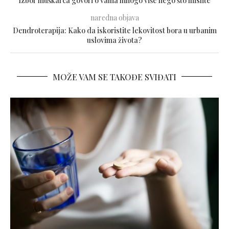
Izbor muškarca govori o vama mnogo više nego što mislite
naredna objava
Dendroterapija: Kako da iskoristite lekovitost bora u urbanim
uslovima života?
MOŽE VAM SE TAKOĐE SVIĐATI