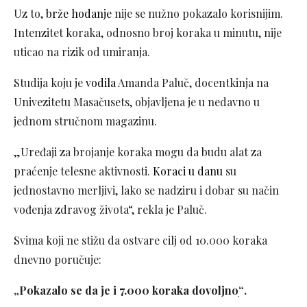
Uz to,
brže hodanje
nije se nužno pokazalo korisnijim.
Intenzitet koraka, odnosno broj koraka u minutu, nije
uticao na rizik od umiranja.
Studija koju je
vodila
Amanda Paluč, docentkinja na
Univezitetu Masačusets, objavljena je u nedavno u
jednom stručnom magazinu.
„Uređaji za brojanje koraka mogu da budu alat za
praćenje telesne aktivnosti.
Koraci u danu
su
jednostavno merljivi, lako se nadziru i dobar su način
vođenja zdravog života“, rekla je Paluč.
Svima koji ne stižu da ostvare cilj od 10.000 koraka
dnevno poručuje:
„Pokazalo se da je i 7.000 koraka dovoljnoׅ“.