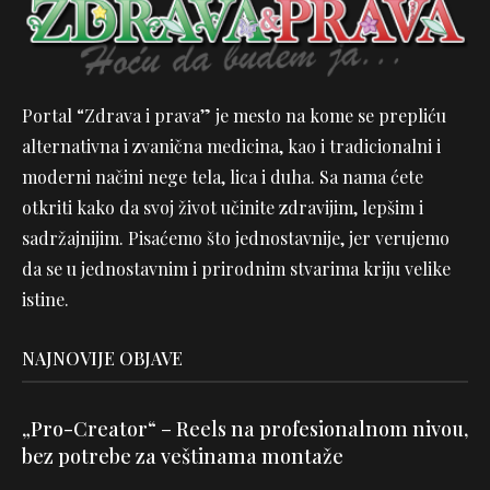
Portal “Zdrava i prava” je mesto na kome se prepliću
alternativna i zvanična medicina, kao i tradicionalni i
moderni načini nege tela, lica i duha. Sa nama ćete
otkriti kako da svoj život učinite zdravijim, lepšim i
sadržajnijim. Pisaćemo što jednostavnije, jer verujemo
da se u jednostavnim i prirodnim stvarima kriju velike
istine.
NAJNOVIJE OBJAVE
„Pro-Creator“ – Reels na profesionalnom nivou,
bez potrebe za veštinama montaže