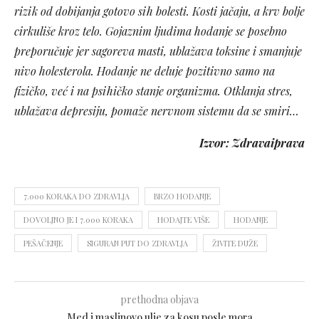
rizik od dobijanja gotovo sih bolesti. Kosti jačaju, a krv bolje
cirkuliše kroz telo. Gojaznim ljudima hodanje se posebno
preporučuje jer sagoreva masti, ublažava toksine i smanjuje
nivo holesterola. Hodanje ne deluje pozitivno samo na
fizičko, već i na psihičko stanje organizma. Otklanja stres,
ublažava depresiju, pomaže nervnom sistemu da se smiri…
Izvor: Zdravaiprava
7.000 KORAKA DO ZDRAVLJA
BRZO HODANJE
DOVOLJNO JE I 7.000 KORAKA
HODAJTE VIŠE
HODANJE
PEŠAČENJE
SIGURAN PUT DO ZDRAVLJA
ŽIVITE DUŽE
prethodna objava
Med i maslinovo ulje za kosu posle mora