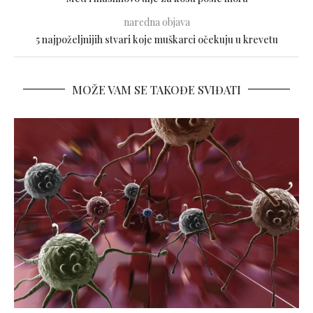
naredna objava
5 najpoželjnijih stvari koje muškarci očekuju u krevetu
MOŽE VAM SE TAKOĐE SVIĐATI