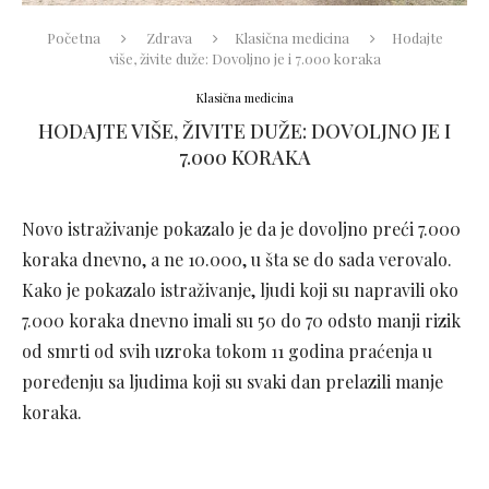
Početna
Zdrava
Klasična medicina
Hodajte
više, živite duže: Dovoljno je i 7.000 koraka
Klasična medicina
HODAJTE VIŠE, ŽIVITE DUŽE: DOVOLJNO JE I
7.000 KORAKA
Novo istraživanje pokazalo je da je dovoljno preći 7.000
koraka dnevno, a ne 10.000, u šta se do sada verovalo.
Kako je pokazalo istraživanje, ljudi koji su napravili oko
7.000 koraka dnevno imali su 50 do 70 odsto manji rizik
od smrti od svih uzroka tokom 11 godina praćenja u
poređenju sa ljudima koji su svaki dan prelazili manje
koraka.