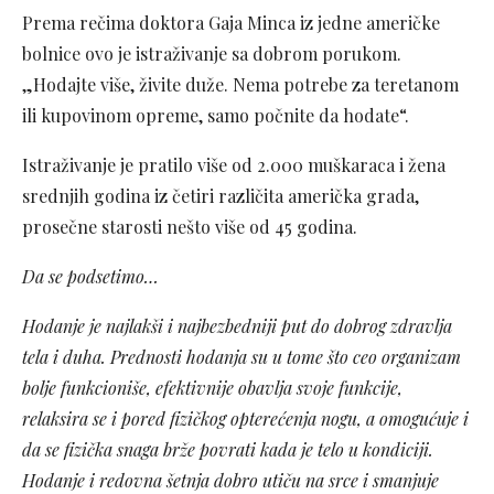
Prema rečima doktora Gaja Minca iz jedne američke
bolnice ovo je istraživanje sa dobrom porukom.
„Hodajte više, živite duže. Nema potrebe za teretanom
ili kupovinom opreme, samo počnite da hodate“.
Istraživanje je pratilo više od 2.000 muškaraca i žena
srednjih godina iz četiri različita američka grada,
prosečne starosti nešto više od 45 godina.
Da se podsetimo…
Hodanje je najlakši i najbezbedniji put do dobrog zdravlja
tela i duha. Prednosti hodanja su u tome što ceo organizam
bolje funkcioniše, efektivnije obavlja svoje funkcije,
relaksira se i pored fizičkog opterećenja nogu, a omogućuje i
da se fizička snaga brže povrati kada je telo u kondiciji.
Hodanje i redovna šetnja dobro utiču na srce i smanjuje