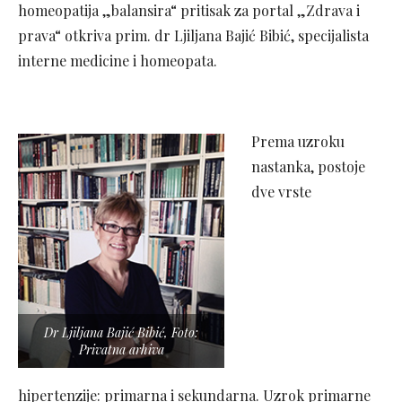
homeopatija „balansira“ pritisak za portal „Zdrava i
prava“ otkriva prim. dr Ljiljana Bajić Bibić, specijalista
interne medicine i homeopata.
Prema uzroku
nastanka, postoje
dve vrste
Dr Ljiljana Bajić Bibić, Foto:
Privatna arhiva
hipertenzije: primarna i sekundarna. Uzrok primarne