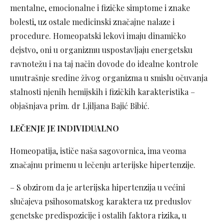
mentalne, emocionalne i fizičke simptome i znake
bolesti, uz ostale medicinski značajne nalaze i
procedure. Homeopatski lekovi imaju dinamičko
dejstvo, oni u organizmu uspostavljaju energetsku
ravnotežu i na taj način dovode do idealne kontrole
unutrašnje sredine živog organizma u smislu očuvanja
stalnosti njenih hemijskih i fizičkih karakteristika –
objašnjava prim. dr Ljiljana Bajić Bibić.
LEČENJE JE INDIVIDUALNO
Homeopatija, ističe naša sagovornica, ima veoma
značajnu primenu u lečenju arterijske hipertenzije.
– S obzirom da je arterijska hipertenzija u većini
slučajeva psihosomatskog karaktera uz preduslov
genetske predispozicije i ostalih faktora rizika, u