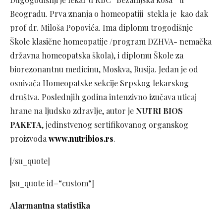
Beogradu. Prva znanja o homeopatiji stekla je kao đak
prof dr. Miloša Popovića. Ima diplomu trogodišnje
Škole klasične homeopatije /program DZHVA- nemačka
državna homeopatska škola), i diplomu Škole za
biorezonantnu medicinu, Moskva, Rusija. Jedan je od
osnivača Homeopatske sekcije Srpskog lekarskog
društva. Poslednjih godina intenzivno izučava uticaj
hrane na ljudsko zdravlje, autor je
NUTRI BIOS
PAKETA
, jedinstvenog sertifikovanog organskog
proizvoda
www.nutribios.rs
.
[/su_quote]
[su_quote id=“custom“]
Alarmantna statistika