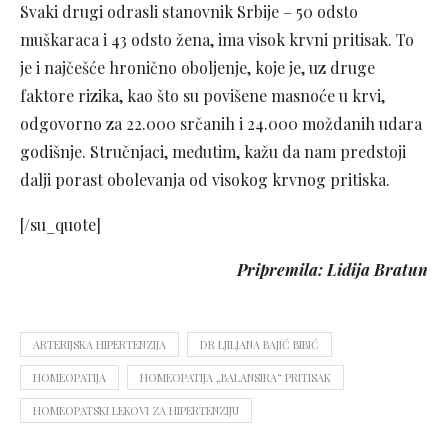
Svaki drugi odrasli stanovnik Srbije – 50 odsto
muškaraca i 43 odsto žena, ima visok krvni pritisak. To
je i najčešće hronično oboljenje, koje je, uz druge
faktore rizika, kao što su povišene masnoće u krvi,
odgovorno za 22.000 srčanih i 24.000 moždanih udara
godišnje. Stručnjaci, međutim, kažu da nam predstoji
dalji porast obolevanja od visokog krvnog pritiska.
[/su_quote]
Pripremila: Lidija Bratun
ARTERIJSKA HIPERTENZIJA
DR LJILJANA BAJIĆ BIBIĆ
HOMEOPATIJA
HOMEOPATIJA „BALANSIRA“ PRITISAK
HOMEOPATSKI LEKOVI ZA HIPERTENZIJU