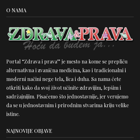
O NAMA
Portal “Zdrava i prava” je mesto na kome se prepliću
alternativna i zvanična medicina, kao i tradicionalni i
moderni načini nege tela, lica i duha. Sa nama ćete
otkriti kako da svoj život učinite zdravijim, lepšim i
sadržajnijim. Pisaćemo što jednostavnije, jer verujemo
da se u jednostavnim i prirodnim stvarima kriju velike
istine.
NAJNOVIJE OBJAVE