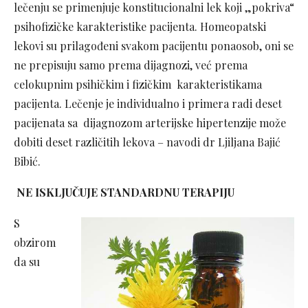
lečenju se primenjuje konstitucionalni lek koji „pokriva“
psihofizičke karakteristike pacijenta. Homeopatski
lekovi su prilagođeni svakom pacijentu ponaosob, oni se
ne prepisuju samo prema dijagnozi, već prema
celokupnim psihičkim i fizičkim karakteristikama
pacijenta. Lečenje je individualno i primera radi deset
pacijenata sa dijagnozom arterijske hipertenzije može
dobiti deset različitih lekova – navodi dr Ljiljana Bajić
Bibić.
NE ISKLJUČUJE STANDARDNU TERAPIJU
S
obzirom
da su