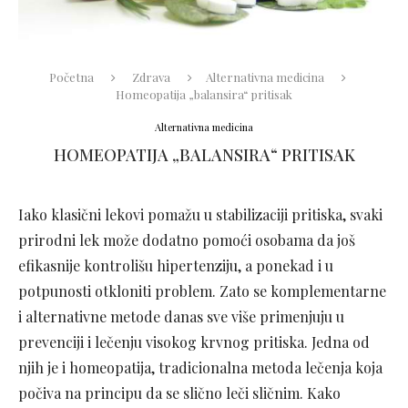
Početna
Zdrava
Alternativna medicina
Homeopatija „balansira“ pritisak
Alternativna medicina
HOMEOPATIJA „BALANSIRA“ PRITISAK
Iako klasični lekovi pomažu u stabilizaciji pritiska, svaki
prirodni lek može dodatno pomoći osobama da još
efikasnije kontrolišu hipertenziju, a ponekad i u
potpunosti otkloniti problem. Zato se komplementarne
i alternativne metode danas sve više primenjuju u
prevenciji i lečenju visokog krvnog pritiska. Jedna od
njih je i homeopatija, tradicionalna metoda lečenja koja
počiva na principu da se slično leči sličnim. Kako