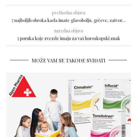
prethodna objava
7 najboljih obroka kada imate glavobolju, grčeve, zatvor…
naredna objava
5 poruka koje zvezde imaju za vaš horoskopski znak
MOŽE VAM SE TAKOĐE SVIĐATI