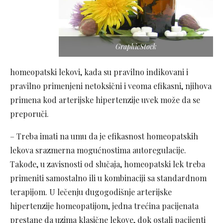
GraphicStock
homeopatski lekovi, kada su pravilno indikovani i
pravilno primenjeni netoksični i veoma efikasni, njihova
primena kod arterijske hipertenzije uvek može da se
preporuči.
– Treba imati na umu da je efikasnost homeopatskih
lekova srazmerna mogućnostima autoregulacije.
Takođe, u zavisnosti od slučaja, homeopatski lek treba
primeniti samostalno ili u kombinaciji sa standardnom
terapijom. U lečenju dugogodišnje arterijske
hipertenzije homeopatijom, jedna trećina pacijenata
prestane da uzima klasične lekove, dok ostali pacijenti