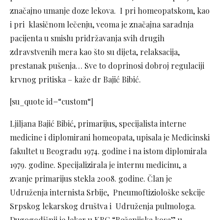
značajno umanje doze lekova. I pri homeopatskom, kao
i pri klasičnom lečenju, veoma je značajna saradnja
pacijenta u smislu pridržavanja svih drugih
zdravstvenih mera kao što su dijeta, relaksacija,
prestanak pušenja… Sve to doprinosi dobroj regulaciji
krvnog pritiska – kaže dr Bajić Bibić.
[su_quote id=“custom“]
Ljiljana Bajić Bibić, primarijus, specijalista interne
medicine i diplomirani homeopata, upisala je Medicinski
fakultet u Beogradu 1974. godine i na istom diplomirala
1979. godine. Specijalizirala je internu medicinu, a
zvanje primarijus stekla 2008. godine. Član je
Udruženja internista Srbije, Pneumoftiziološke sekcije
Srpskog lekarskog društva i Udruženja pulmologa.
Dugogodišnji je lekar u KBC “Bežanijska kosa” u