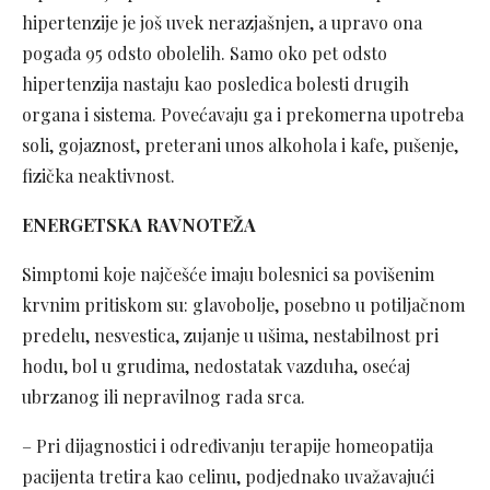
hipertenzije je još uvek nerazjašnjen, a upravo ona
pogađa 95 odsto obolelih. Samo oko pet odsto
hipertenzija nastaju kao posledica bolesti drugih
organa i sistema. Povećavaju ga i prekomerna upotreba
soli, gojaznost, preterani unos alkohola i kafe, pušenje,
fizička neaktivnost.
ENERGETSKA RAVNOTEŽA
Simptomi koje najčešće imaju bolesnici sa povišenim
krvnim pritiskom su: glavobolje, posebno u potiljačnom
predelu, nesvestica, zujanje u ušima, nestabilnost pri
hodu, bol u grudima, nedostatak vazduha, osećaj
ubrzanog ili nepravilnog rada srca.
– Pri dijagnostici i određivanju terapije homeopatija
pacijenta tretira kao celinu, podjednako uvažavajući