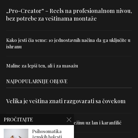
„Pro-Creator“ – Reels na profesionalnom nivou,
bez potrebe za veštinama montaže
Kako jesti čia seme: 10 jednostavnih načina da ga uključite u
ishranu
Maline za lepši ten, ali i za masažu
NAJPOPULARNIJE OBJAVE
Velika je veština znati razgovarati sa čovekom
PROČITAJTE
Uništite parazite i normalizujte težinu uz lan i karanfilić
Psihosomatika
ženskih bolesti