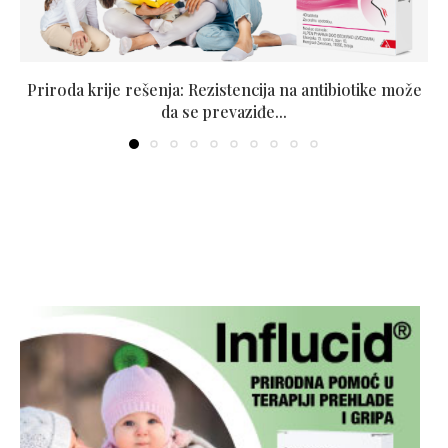
Priroda krije rešenja: Rezistencija na antibiotike može
da se prevaziđe...