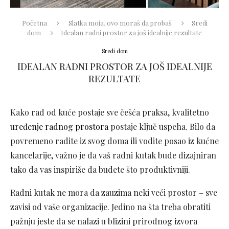
Početna
Slatka moja, ovo moraš da probaš
Sredi
dom
Idealan radni prostor za još idealnije rezultate
Sredi dom
IDEALAN RADNI PROSTOR ZA JOŠ IDEALNIJE
REZULTATE
Kako rad od kuće postaje sve češća praksa, kvalitetno
uređenje radnog prostora
postaje ključ uspeha. Bilo da
povremeno radite iz svog doma ili vodite posao iz kućne
kancelarije, važno je da vaš radni kutak bude dizajniran
tako da vas inspiriše da budete što produktivniji.
Radni kutak ne mora da zauzima neki veći prostor – sve
zavisi od vaše organizacije. Jedino na šta treba obratiti
pažnju jeste da se nalazi u blizini prirodnog izvora