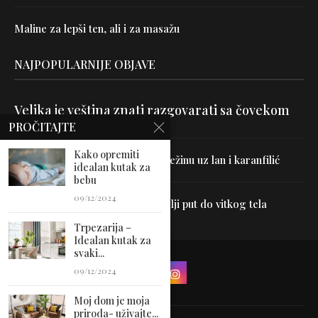
Maline za lepši ten, ali i za masažu
NAJPOPULARNIJE OBJAVE
Velika je veština znati razgovarati sa čovekom
PROČITAJTE
Kako opremiti
Uništite parazite i normalizujte težinu uz lan i karanfilić
idealan kutak za
bebu
09/12/2024
Dr Hajder: Akupunktura je najbolji put do vitkog tela
Trpezarija –
Idealan kutak za
svaki...
09/12/2024
Moj dom je moja
priroda- uživajte...