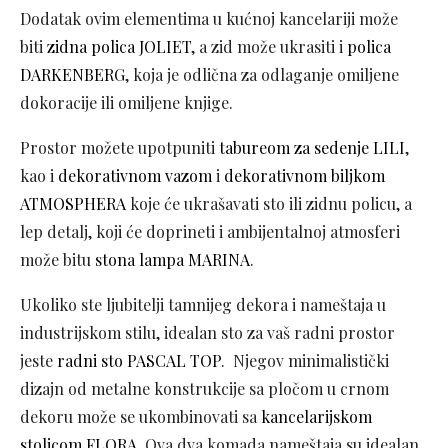
Dodatak ovim elementima u kućnoj kancelariji može
biti
zidna polica JOLIET
, a zid može ukrasiti i
polica
DARKENBERG
, koja je odlična za odlaganje omiljene
dokoracije ili omiljene knjige.
Prostor možete upotpuniti
tabureom za sedenje LILI
,
kao i
dekorativnom vazom
i
dekorativnom biljkom
ATMOSPHERA
koje će ukrašavati sto ili zidnu policu, a
lep detalj, koji će doprineti i ambijentalnoj atmosferi
može bitu
stona lampa MARINA
.
Ukoliko ste ljubitelji tamnijeg dekora i nameštaja u
industrijskom stilu, idealan sto za vaš radni prostor
jeste
radni sto PASCAL TOP
. Njegov minimalistički
dizajn od metalne konstrukcije sa pločom u crnom
dekoru može se ukombinovati sa
kancelarijskom
stolicom FLORA
. Ova dva komada nameštaja su idealan