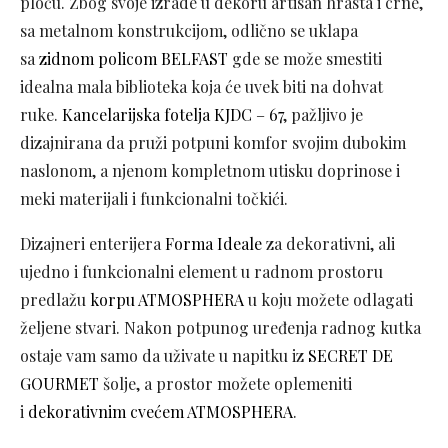
ploču. Zbog svoje izrade u dekoru artisan hrasta i crne,
sa metalnom konstrukcijom, odlično se uklapa
sa
zidnom policom BELFAST
gde se može smestiti
idealna mala biblioteka koja će uvek biti na dohvat
ruke.
Kancelarijska fotelja KJDC – 67
, pažljivo je
dizajnirana da pruži potpuni komfor svojim dubokim
naslonom, a njenom kompletnom utisku doprinose i
meki materijali i funkcionalni točkići.
Dizajneri enterijera
Forma Ideale
za dekorativni, ali
ujedno i funkcionalni element u radnom prostoru
predlažu
korpu ATMOSPHERA
u koju možete odlagati
željene stvari. Nakon potpunog uređenja radnog kutka
ostaje vam samo da uživate u napitku iz
SECRET DE
GOURMET
šolje, a prostor možete oplemeniti
i
dekorativnim cvećem ATMOSPHERA
.