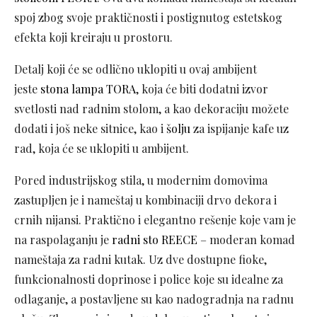
spoj zbog svoje praktičnosti i postignutog estetskog
efekta koji kreiraju u prostoru.
Detalj koji će se odlično uklopiti u ovaj ambijent
jeste
stona lampa TORA
, koja će biti dodatni izvor
svetlosti nad radnim stolom, a kao dekoraciju možete
dodati i još neke sitnice, kao i
šolju
za ispijanje kafe uz
rad, koja će se uklopiti u ambijent.
Pored industrijskog stila, u modernim domovima
zastupljen je i nameštaj u kombinaciji drvo dekora i
crnih nijansi. Praktično i elegantno rešenje koje vam je
na raspolaganju je
radni sto REECE
– moderan komad
nameštaja za radni kutak. Uz dve dostupne fioke,
funkcionalnosti doprinose i police koje su idealne za
odlaganje, a postavljene su kao nadogradnja na radnu