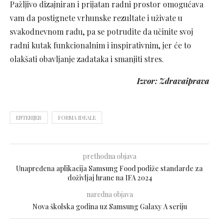
Pažljivo dizajniran i prijatan radni prostor omogućava
vam da postignete vrhunske rezultate i uživate u
svakodnevnom radu, pa se potrudite da učinite svoj
radni kutak funkcionalnim i inspirativnim, jer će to
olakšati obavljanje zadataka i smanjiti stres.
Izvor: Zdravaiprava
ENTERIJER
FORMA IDEALE
prethodna objava
Unapređena aplikacija Samsung Food podiže standarde za
doživljaj hrane na IFA 2024
naredna objava
Nova školska godina uz Samsung Galaxy A seriju