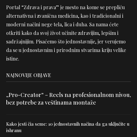
Portal “Zdrava i prava” je mesto na kome se prepliću
alternativna i zvanična medicina, kao i tradicionalni i
moderni načini nege tela, lica i duha. Sa nama ćete
otkriti kako da svoj život učinite zdravijim, lepšim i
sadržajnijim. Pisaćemo što jednostavnije, jer verujemo
da se u jednostavnim i prirodnim stvarima kriju velike
istine.
NAJNOVIJE OBJAVE
„Pro-Creator“ – Reels na profesionalnom nivou,
bez potrebe za veštinama montaže
Kako jesti čia seme: 10 jednostavnih načina da ga uključite u
ishranu