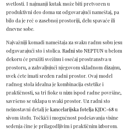
svetlosti. I najmanji kutak može biti pretvoren u
produktivni deo doma uz odgovarajući nameštaj, pa
bilo da je reč o zasebnoj prostoriji, delu spavaće ili
dnevne sobe.
Najvažniji komadi nameštaja za svaku radnu sobu jesu
odgovarajući sto i stolica.
Radni sto NEPTUN
u belom
dekoru će pružiti svežinu i osećaj prostranstva u
prostoru, a zahvaljujući njegovom skladnom dizajnu,
uvek ćete imati sređen radni prostor. Ovaj model
radnog stola idealna je kombinacija estetike i
praktičnosti, sa tri fioke u nizu ispod radne površine,
savršeno se uklapa u svaki prostor. Uz radni sto
neizostavni detalj je
kancelarijska fotelja KJDC-68
u
sivom štofu. Točkići i mogućnost podešavanja visine
sedenja čine je prilagodljivim i praktičnim izborom.