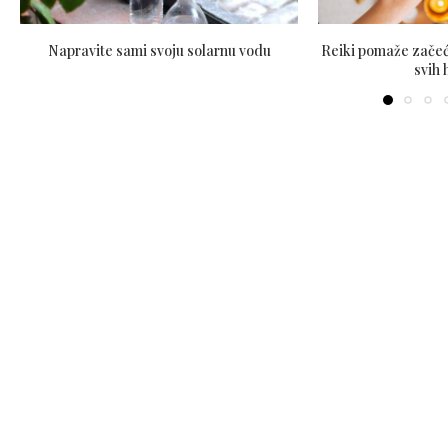
Napravite sami svoju solarnu vodu
Reiki pomaže začeće
svih