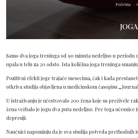
Početna
JOGA
Samo dva joga treninga od 90 minuta nedeljno u periodu o
upala u telu za 20 odsto. Ista količina joga treninga smanju
Pozitivni efekti joge trajaće mesecima, čak i kada presta
otkriva studija objavljena u medicinskom časopisu „Journal
U istraživanju je učestvovalo 200 žena koje su preživele ra
žena vežbalo je jogu dva puta nedeljno. Pre toga učesnice is
depresiji.
Naučnici napominju da je ova studija potvrda prethodnih i