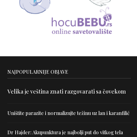
NAJPOPULARNIJE OBJAVE
Velika je veština znati razgovarati sa čovekom
Uništite parazite i normalizujte težinu uz lan i karanfilić
Dr Hajder: Akupunktura je najbolji put do vitkog tela