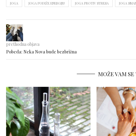
JOGA
JOGA PODIŽE ENERGIJU
JOGA PROTIV STRESA
JOGA SMAN
prethodna objava
Pobeda: Neka Nova bude bezbrižna
MOŽE VAM SE 