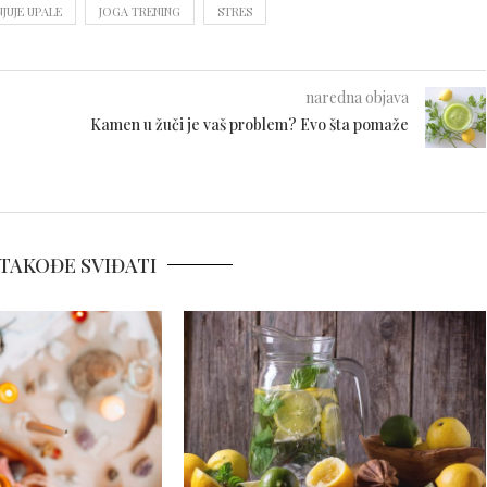
JUJE UPALE
JOGA TRENING
STRES
naredna objava
Kamen u žuči je vaš problem? Evo šta pomaže
TAKOĐE SVIĐATI