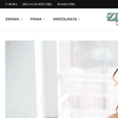
O NAMA
USLOVI KORIŠĆENJA
MARKETING
ZDRAVA
PRAVA
SREĆOLOGIJA