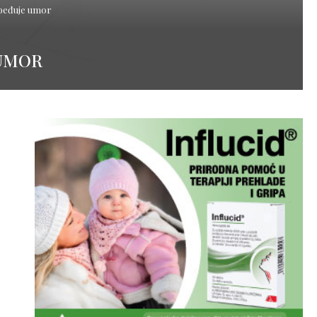
pobeđuje umor
 UMOR