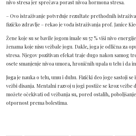
nivo stresa jer sprečava porast nivoa hormona stresa.
– Ovo istraživanje potvrđuje rezultate prethodnih istraživ
fizičko zdravlje – rekao je vođa istraživanja prof. Janice Ki
Žene koje su se bavile jogom imale su 57 % viši nivo energije
ženama koje nisu vežbale jogu. Dakle, joga je odlična za op
stresa. Njegov pozitivan efekat traje dugo nakon samog tren
osete smanjenje nivoa umora, hroničnih upala u telu i da ima
Joga
je nauka o telu, umu i duhu. Fizički deo joge sastoji se i
vežbi disanja. Mentalni razvoj u jogi postiže se kroz vežbe d
možete očekivati od vežbanja su, pored ostalih, poboljšanje 
otpornost prema bolestima.