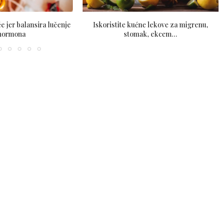
 jer balansira lučenje
Iskoristite kućne lekove za migrenu,
 hormona
stomak, ekcem…