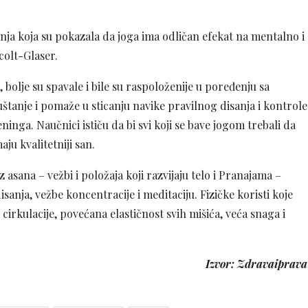
anja koja su pokazala da joga ima odličan efekat na mentalno i
ecolt-Glaser.
, bolje su spavale i bile su raspoloženije u poređenju sa
uštanje i pomaže u sticanju navike pravilnog disanja i kontrole
inga. Naučnici ističu da bi svi koji se bave jogom trebali da
ju kvalitetniji san.
z asana – vežbi i položaja koji razvijaju telo i Pranajama –
isanja, vežbe koncentracije i meditaciju. Fizičke koristi koje
cirkulacije, povećana elastičnost svih mišića, veća snaga i
Izvor: Zdravaiprava