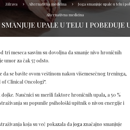
Zdrava
Alternativna medicina
Joga smanjuje upale u telu i 
Alternativna medicina
 SMANJUJE UPALE U TELU I POBEĐUJE
d tri meseca sasvim su dovoljna da smanje nivo hroničnih
je umor za čak 57 odsto.
nete da se bavite ovom veštinom nakon višemesečnog treninga,
 of Clinical Oncologi“.
k dojke. Naučnici su merili faktore hroničnih upala, a 50 %
traživanja su popunile psihološki upitnik o nivou energije i
straživanja koja su već pokazala da
joga
značajno smanjuje