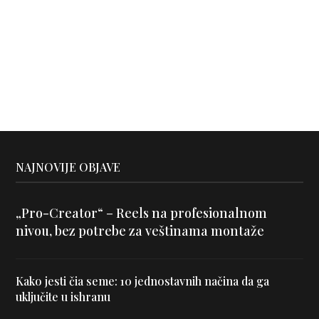
NAJNOVIJE OBJAVE
„Pro-Creator“ – Reels na profesionalnom
nivou, bez potrebe za veštinama montaže
Kako jesti čia seme: 10 jednostavnih načina da ga
uključite u ishranu