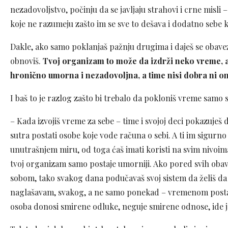
nezadovoljstvo, počinju da se javljaju strahovi i crne misli
koje ne razumeju zašto im se sve to dešava i dodatno sebe 
Dakle, ako samo poklanjaš pažnju drugima i daješ se obavez
obnoviš.
Tvoj organizam to može da izdrži neko vreme, 
hronično umorna i nezadovoljna, a time nisi dobra ni on
I baš to je razlog zašto bi trebalo da pokloniš vreme samo 
– Kada izvojiš vreme za sebe – time i svojoj deci pokazuješ d
sutra postati osobe koje vode računa o sebi. A ti im sigurno
unutrašnjem miru, od toga ćaš imati koristi na svim nivoim
tvoj organizam samo postaje umorniji. Ako pored svih obaveza
sobom, tako svakog dana podučavaš svoj sistem da želiš da 
naglašavam, svakog, a ne samo ponekad – vremenom postaje
osoba donosi smirene odluke, neguje smirene odnose, ide jasn