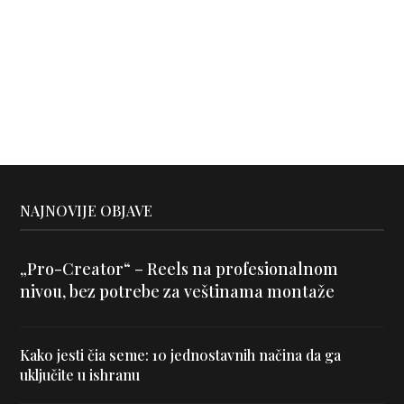
NAJNOVIJE OBJAVE
„Pro-Creator“ – Reels na profesionalnom
nivou, bez potrebe za veštinama montaže
Kako jesti čia seme: 10 jednostavnih načina da ga
uključite u ishranu