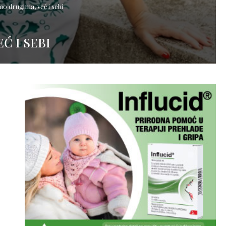
o drugima, već i sebi
Ć I SEBI