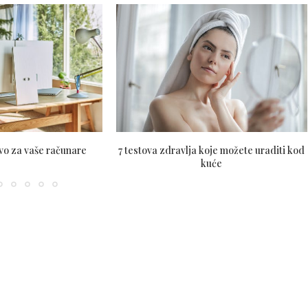
vo za vaše računare
7 testova zdravlja koje možete uraditi kod
kuće