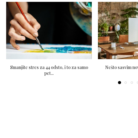
Smanjite stres za 44 odsto, i to za samo
Nešto sasvim no
pet...