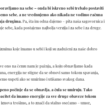
boravljamo na sebe – onda bi iskreno sebi trebalo postaviti
ujemo sebe, a ne vrednujemo ako nikada ne vodimo računa
nja drugima.
Pa, šta im odna dajemo – pita naša sagovornica i
je sebe, kada postajemo najbolja verzija i za sebe i za druge.
zmima koje imamo u sebi i koji su zaduženi za naše dobro
sve ono na čemu nam je pažnja, a koju obnavljamo kada
na, energija ne stigne da se obnovi samo tokom spavanja,
ćemo uspeti ako se umirimo i utišamo svakog dana.
epeno počinje da se obnavlja, a čula se umiruju. Tako
apacitet da imamo energije za sve druge obaveze tokom
i iznova trošimo, a to znači da stalno osećamo – umor,