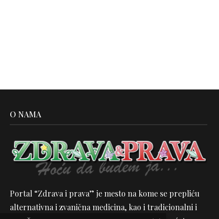
O NAMA
Portal “Zdrava i prava” je mesto na kome se prepliću
alternativna i zvanična medicina, kao i tradicionalni i