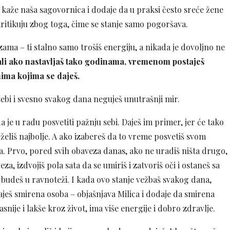
 – kaže naša sagovornica i dodaje da u praksi često sreće žene
kritikuju zbog toga, čime se stanje samo pogoršava.
ama – ti stalno samo trošiš energiju, a nikada je dovoljno ne
ali ako nastavljaš tako godinama, vremenom postaješ
ima kojima se daješ.
sebi i svesno svakog dana neguješ unutrašnji mir.
a je u radu posvetiti pažnju sebi. Daješ im primer, jer će tako
 želiš najbolje. A ako izabereš da to vreme posvetiš svom
a. Prvo, pored svih obaveza danas, ako ne uradiš ništa drugo,
, izdvojiš pola sata da se umiriš i zatvoriš oči i ostaneš sa
budeš u ravnoteži. I kada ovo stanje vežbaš svakog dana,
š smirena osoba – objašnjava Milica i dodaje da smirena
ije i lakše kroz život, ima više energije i dobro zdravlje.