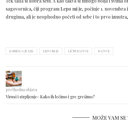
Tek tada si dobra sebi. A kao takva si mnogo bolja i svima o
sagovornica, čiji program
Lepo mi je
, počinje 1. novembra i 
drugima, ali je neophodno početi od sebe i to prvo iznutra, 
KAMILICA JE LEK
LEPO MI JE
LIČNI RAZVOJ
RAZVOJ
prethodna objava
Virusi i strpljenje- Kako ih lečimo i gre grešimo?
MOŽE VAM SE 