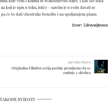
nima koje voliš i kojima se svakodnevno daješ. I kao što naša
za koji je upis u toku, ističe – sasvim je u redu davati se
pa će to dati višestruke benefite i na spoljašnjem planu.
Izvor: Zdravaiprava
naredna objava
Originalna FilmBox serija počinje premijerno da se
emituje 1. oktobra
TAKOĐE SVIĐATI