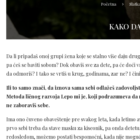
Početna
Slatk
KAKO DA
Da li pripadaš onoj grupi žena koje se stalno više daju drug
pa ćeš se baviti sobom? Dok obaviš sve za dete, pa će doći 
da odmoriš? I tako se vrtiš u krug, godinama, zar ne? I čin
Ili to samo znači, da iznova sama sebi odlažeš zadovoljst
Metoda ličnog razvoja Lepo mi je, koji podrazumeva da 
ne zaboraviš sebe.
Ima ono čuveno obaveštenje pre svakog leta, kada letimo av
prvo sebi treba da stave masku za kiseonik, pa onda detetu
redosledom, možemo postati bespomoćni, kada nije moguće