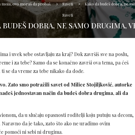
a moja, ovo moraš da probaš
Saveti
Kako da budeš dobra, ne sam
Saveti
 BUDEŠ DOBRA, NE SAMO DRUGIMA, VE
ima i uvek sebe ostavljaju za kraj? Dok završiš sve na poslu,
vreme i za tebe? Samo da se konačno završi ova tema, pa ćeš
i ti se da vreme za tebe nikako da dođe.
vo. Zato smo potražili savet od Milice Stojiljković, autorke
nađeš jednostavan način da budeš dobra drugima, ali da
ionom, da u slučaju opasnosti roditelji koju putuju sa decom,
. Naravno da je tako, zato što ako ne uradimo ovim
 pomoći ni sebi ni drugima.