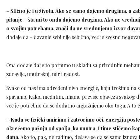
–
Slično je i u životu. Ako se samo dajemo drugima, a za
pitanje – šta mi to onda dajemo drugima. Ako ne vredn
o svojim potrebama, znači da ne vrednujemo izvor dava
dodaje da – davanje sebi nije sebično, već je svesno negovan
Ona dodaje da je to potpuno u skladu sa prirodnim mehani
zdravlje, unutrašnji mir i radost.
Svako od nas ima određeni nivo energije, koju trošimo na 
spavamo. Kako, međutim, imamo previše obaveza svakog da
već je potrebno da se dodatno angažujemo oko toga. A to 
– Kada se fizički umirimo i zatvorimo oči, energija post
okrećemo pažnju od spolja, ka unutra. I time stičemo k
dana.
Ako to, pak, ne radimo, dešava se da se samo iznova 