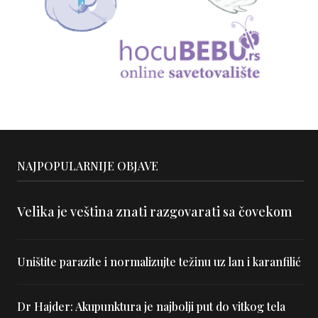
NAJPOPULARNIJE OBJAVE
Velika je veština znati razgovarati sa čovekom
Uništite parazite i normalizujte težinu uz lan i karanfilić
Dr Hajder: Akupunktura je najbolji put do vitkog tela