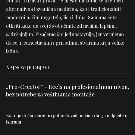
Portal “Zdrava i prava” je mesto na kome se prepliću
alternativna i zvanična medicina, kao i tradicionalni i
moderni načini nege tela, lica i duha. Sa nama ćete
otkriti kako da svoj život učinite zdravijim, lepšim i
sadržajnijim. Pisaćemo što jednostavnije, jer verujemo
da se u jednostavnim i prirodnim stvarima kriju velike
istine.
NAJNOVIJE OBJAVE
„Pro-Creator“ – Reels na profesionalnom nivou,
bez potrebe za veštinama montaže
Kako jesti čia seme: 10 jednostavnih načina da ga uključite u
ishranu