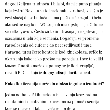
dogodi željena trudnoća. I bila bi, da nije puno pitanja
koja izviru! Nekada su to iracionalni strahovi, kao što je
čest slučaj da se buduća mama plaši da će izgubiti bebu
ako sedne naglo na WC šolju ili ima opstipaciju. O tome
se retko govori. Često su to unutrašnja preispitivanja o
osećajima u telu koje se menja. Događaju se promene
raspoloženja od euforije do preosetljivosti i tuge.
Naravno, tu su česte kontrole kod ginekologa, priče iz
okruzenja kako je ko prošao na porođaju. I sve to veliki
izazov. Ono što može da pomogne je floriterapija“,
navodi
Ružica koja je dugogodišnji floriterapeut
.
Kako floriterapija može da olakša tegobe u trudnoći?
Jedna od holističkih metoda isceljivanja kroz rad na
mentalnim i emotivnim procesima uz pomoć esencija
koje se prave od latica cveća je floriterapija.