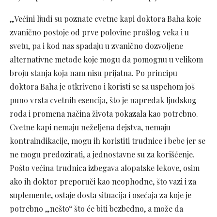
„Većini ljudi su poznate cvetne kapi doktora Baha koje
zvanično postoje od prve polovine prošlog veka i u
svetu, pa i kod nas spadaju u zvanično dozvoljene
alternativne metode koje mogu da pomognu u velikom
broju stanja koja nam nisu prijatna. Po principu
doktora Baha je otkriveno i koristi se sa uspehom još
puno vrsta cvetnih esencija, što je napredak ljudskog
roda i promena načina života pokazala kao potrebno.
Cvetne kapi nemaju neželjena dejstva, nemaju
kontraindikacije, mogu ih koristiti trudnice i bebe jer se
ne mogu predozirati, a jednostavne su za korišćenje.
Pošto većina trudnica izbegava alopatske lekove, osim
ako ih doktor preporuči kao neophodne, što vazi i za
suplemente, ostaje dosta situacija i osećaja za koje je
potrebno „nešto“ što će biti bezbedno, a može da