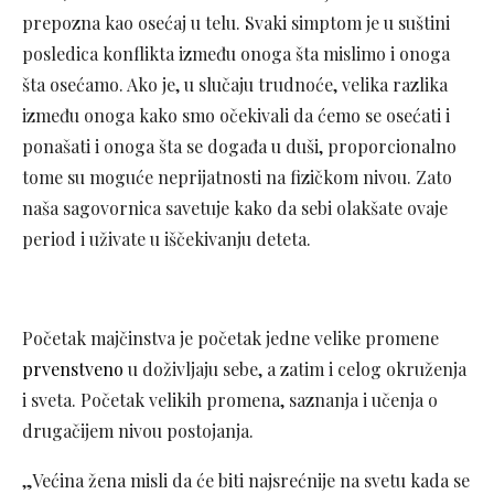
prepozna kao osećaj u telu. Svaki simptom je u suštini
posledica konflikta između onoga šta mislimo i onoga
šta osećamo. Ako je, u slučaju trudnoće, velika razlika
između onoga kako smo očekivali da ćemo se osećati i
ponašati i onoga šta se događa u duši, proporcionalno
tome su moguće neprijatnosti na fizičkom nivou. Zato
naša sagovornica savetuje kako da sebi olakšate ovaje
period i uživate u iščekivanju deteta.
Početak majčinstva je početak jedne velike promene
prvenstveno
u doživljaju sebe, a zatim i celog okruženja
i sveta. Početak velikih promena, saznanja i učenja o
drugačijem nivou postojanja.
„Većina žena misli da će biti najsrećnije na svetu kada se