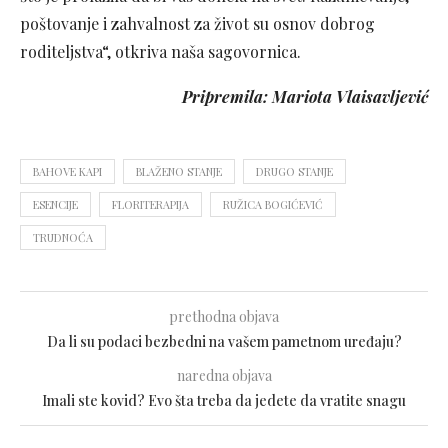
poštovanje i zahvalnost za život su osnov dobrog
roditeljstva“, otkriva naša sagovornica.
Pripremila: Mariota Vlaisavljević
BAHOVE KAPI
BLAŽENO STANJE
DRUGO STANJE
ESENCIJE
FLORITERAPIJA
RUŽICA BOGIĆEVIĆ
TRUDNOĆA
prethodna objava
Da li su podaci bezbedni na vašem pametnom uređaju?
naredna objava
Imali ste kovid? Evo šta treba da jedete da vratite snagu