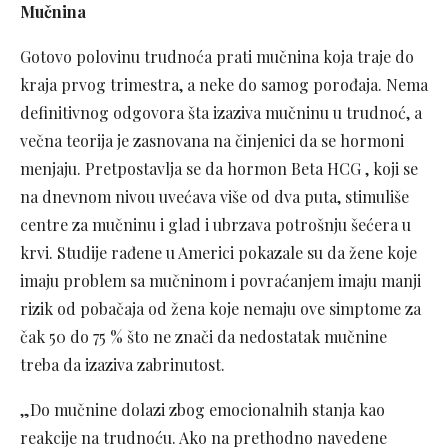
Mučnina
Gotovo polovinu trudnoća prati mučnina koja traje do
kraja prvog trimestra, a neke do samog porođaja. Nema
definitivnog odgovora šta izaziva mučninu u trudnoć, a
večna teorija je zasnovana na činjenici da se hormoni
menjaju. Pretpostavlja se da hormon Beta HCG , koji se
na dnevnom nivou uvećava više od dva puta, stimuliše
centre za mučninu i glad i ubrzava potrošnju šećera u
krvi. Studije rađene u Americi pokazale su da žene koje
imaju problem sa mučninom i povraćanjem imaju manji
rizik od pobačaja od žena koje nemaju ove simptome za
čak 50 do 75 % što ne znači da nedostatak mučnine
treba da izaziva zabrinutost.
„Do mučnine dolazi zbog emocionalnih stanja kao
reakcije na trudnoću. Ako na prethodno navedene