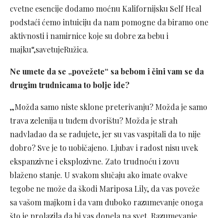
cvetne esencije dodamo moćnu Kalifornijsku Self Heal
podstaći ćemo intuiciju da nam pomogne da biramo one
aktivnosti i namirnice koje su dobre za bebu i
majku“,savetujeRužica.
Ne umete da se „povežete“ sa bebom i čini vam se da
drugim trudnicama to bolje ide?
„Možda samo niste sklone preterivanju? Možda je samo
trava zelenija u tuđem dvorištu? Možda je strah
nadvladao da se radujete, jer su vas vaspitali da to nije
dobro? Sve je to uobičajeno. Ljubav i radost nisu uvek
ekspanzivne i eksplozivne. Zato trudnoću i zovu
blaženo stanje. U svakom slučaju ako imate ovakve
tegobe ne može da škodi Mariposa Lily, da vas poveže
sa vašom majkom i da vam duboko razumevanje onoga
što je prolazila da bi vas donela na svet. Razumevanje,