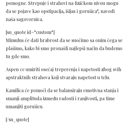
pomogne. Strepnje i strahovi na fizičkom nivou mogu
da se pojave kao opstipacija, išijas i gorušica“, navodi
naša sagovornica.
[su_quote id=“custom“]
Mimulus će dati hrabrost da se suočimo sa onim čega se
plašimo, kako bi smo pronašli najlepši način da budemo
tu gde smo.
Aspen ce umiriti osećaj treperenja i napetosti zbog svih
apstraktnih strahova koji stvaraju napetost u telu.
Kamilica će pomoći da se balansiraju emotivna stanja i
smanji amplituda između radosti i ranjivosti, pa time
umanjiti gorušicu.
[/su_quote]