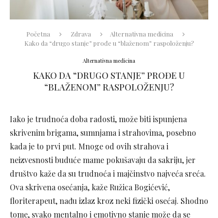
Početna
Zdrava
Alternativna medicina
Kako da “drugo stanje” prođe u “blaženom” raspoloženju?
Alternativna medicina
KAKO DA “DRUGO STANJE” PROĐE U
“BLAŽENOM” RASPOLOŽENJU?
Iako je trudnoća doba radosti, može biti ispunjena
skrivenim brigama, sumnjama i strahovima, posebno
kada je to prvi put. Mnoge od ovih strahova i
neizvesnosti buduće mame pokušavaju da sakriju, jer
društvo kaže da su trudnoća i majčinstvo najveća sreća.
Ova skrivena osećanja, kaže Ružica Bogićević,
floriterapeut, nađu izlaz kroz neki fizički osećaj. Shodno
tome, svako mentalno i emotivno stanje može da se