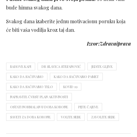
bude himna svakog dana.
Svakog dana izaberite jednu motivacionu poruku koja
će biti vaša vodilja kroz taj dan.
Izvor:Zdravaiprava
BAHOVE KAPI
DR SLAVICA STEFANOVIĆ
JEDITE GLJIVE
KAKO DA SAČUVAMO
KAKO DA SAČUVAMO PAMET
KAKO DA SAČUVAMO TELO
KOVID 19
NAPRAVITE ČVRST PLAN AKTIVNOSTI
OSTATI NORMALAN U DOBA KORONE
PIJTE ČAJEVE
SAVETI ZA DOBA KORONE
VOLITE SEBE
ZAVOLITE SEBE