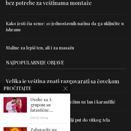
bez potrebe za veštinama montaže
Kako jesti čia seme: 10 jednostavnih načina da ga uključite u
ishranu
Maline za lepši ten, ali i za masažu
NAJPOPULARNIJE OBJAVE
Velika je veština znati razgovarati sa čovekom
PROČITAJTE
Osobe sa A
Uništite parazite i normalizujte težinu uz lan i karanfilić
grupom su
fatastične,...
09/12/2024
Dr Hajder: Akupunktura je najbolji put do vitkog tela
Zaboravite na