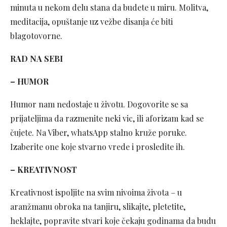
minuta u nekom delu stana da budete u miru. Molitva,
meditacija, opuštanje uz vežbe disanja će biti
blagotovorne.
RAD NA SEBI
– HUMOR
Humor nam nedostaje u životu. Dogovorite se sa
prijateljima da razmenite neki vic, ili aforizam kad se
čujete. Na Viber, whatsApp stalno kruže poruke.
Izaberite one koje stvarno vrede i prosledite ih.
– KREATIVNOST
Kreativnost ispoljite na svim nivoima života – u
aranžmanu obroka na tanjiru, slikajte, pletetite,
heklajte, popravite stvari koje čekaju godinama da budu