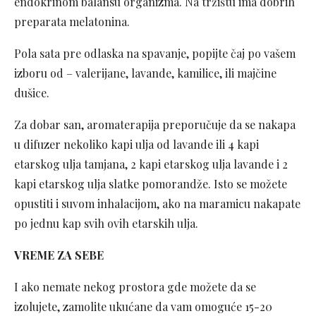
endokrinom balansu organizma. Na tržištu ima dobrih
preparata melatonina.
Pola sata pre odlaska na spavanje, popijte čaj po vašem
izboru od – valerijane, lavande, kamilice, ili majčine
dušice.
Za dobar san, aromaterapija preporučuje da se nakapa
u difuzer nekoliko kapi ulja od lavande ili 4 kapi
etarskog ulja tamjana, 2 kapi etarskog ulja lavande i 2
kapi etarskog ulja slatke pomorandže. Isto se možete
opustiti i suvom inhalacijom, ako na maramicu nakapate
po jednu kap svih ovih etarskih ulja.
VREME ZA SEBE
I ako nemate nekog prostora gde možete da se
izolujete, zamolite ukućane da vam omoguće 15-20