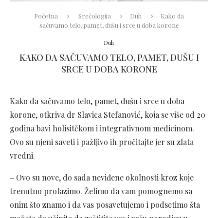
Početna
Srećologija
Duh
Kako da
sačuvamo telo, pamet, dušu i srce u doba korone
Duh
KAKO DA SAČUVAMO TELO, PAMET, DUŠU I
SRCE U DOBA KORONE
Kako da sačuvamo telo, pamet, dušu i srce u doba
korone, otkriva dr Slavica Stefanović, koja se više od 20
godina bavi holisitčkom i integrativnom medicinom.
Ovo su njeni saveti i pažljivo ih pročitajte jer su zlata
vredni.
– Ovo su nove, do sada neviđene okolnosti kroz koje
trenutno prolazimo. Želimo da vam pomognemo sa
onim što znamo i da vas posavetujemo i podsetimo šta