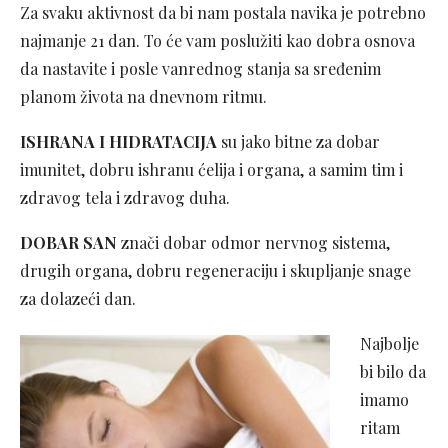
Za svaku aktivnost da bi nam postala navika je potrebno
najmanje 21 dan. To će vam poslužiti kao dobra osnova
da nastavite i posle vanrednog stanja sa sređenim
planom života na dnevnom ritmu.
ISHRANA I HIDRATACIJA
su jako bitne za dobar
imunitet, dobru ishranu ćelija i organa, a samim tim i
zdravog tela i zdravog duha.
DOBAR SAN
znači dobar odmor nervnog sistema,
drugih organa, dobru regeneraciju i skupljanje snage
za dolazeći dan.
Najbolje
bi bilo da
imamo
ritam