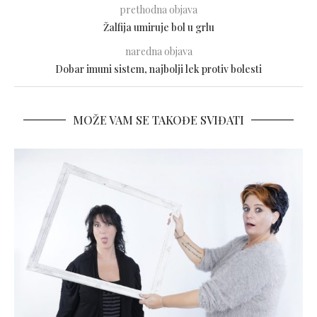
prethodna objava
Žalfija umiruje bol u grlu
naredna objava
Dobar imuni sistem, najbolji lek protiv bolesti
MOŽE VAM SE TAKOĐE SVIĐATI