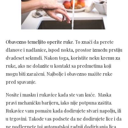
Obavezno temeljito operite ruke
. To znači da perete
dlanove i nadlanice, ispod nokta, prostor između prstiju
dvadeset sekundi. Nakon toga, koristite neku kremu za
ruke, ako ne dolazite u kontakt sa predmetima koji
mogu biti zaraženi. Najbolje i obavezno mažite ruke
pred spavanje.
Nosite i masku i rukavice kada ste van kuće. Maska
pravi mehaničku barijeru, iako nije potpuna zaštita.
Rukavice vam pomažu kada dodirujete stvari napolju, ili
u trgovini. Takođe vas podsete da ne dodirujete lice i da
ne podlegnete toj automatskoj radnji dodirivanja lica.