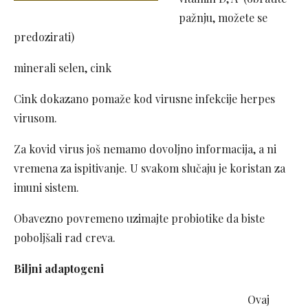
pažnju, možete se
predozirati)
minerali selen, cink
Cink dokazano pomaže kod virusne infekcije herpes
virusom.
Za kovid virus još nemamo dovoljno informacija, a ni
vremena za ispitivanje. U svakom slučaju je koristan za
imuni sistem.
Obavezno povremeno uzimajte probiotike da biste
poboljšali rad creva.
Biljni adaptogeni
Ovaj