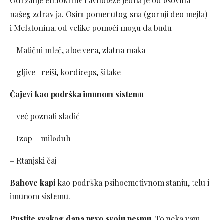
Održanje endokrine ravnoteže jedna je od osovina
našeg zdravlja. Osim pomenutog sna (gornji deo mejla)
i Melatonina, od velike pomoći mogu da budu
– Matični mleč, aloe vera, zlatna maka
– gljive -reiši, kordiceps, šitake
Čajevi kao podrška imunom sistemu
– već poznati sladić
– Izop – miloduh
– Rtanjski čaj
Bahove kapi
kao podrška psihoemotivnom stanju, telu i
imunom sistemu.
Pustite svakog dana prvo svoju pesmu.
To neka vam