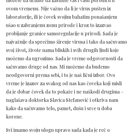
možete da učinite da zaštitite vas i vašu porodicu u
ovom vremenu. Nije važno da li je virus pušten iz
laboratorije, ili je čovek svojim bahatim ponašanjem
ušao u zabranjenu zonu prirode i kroz to izazvao
probijanje granice samoregulacije u prirodi. Sada je
najvažnije da sprečimo širenje virusa i tako da sačuvamo
svoj život, živote nama bliskih i svih drugih ljudi koje
možemo da ugrozimo. Sada je vreme odgovornosti da
sačuvamo druge od nas. Mi možemo da budemo
neodgovorni prema sebi, i to je naš lični izbor. Ovo
vreme je izazov za svakog od nas kao čoveka koji misli
da je dobar čovek da to pokaže i ne naškodi drugima –
naglašava doktorka Slavica Stefanović i otkriva nam
kako da sačuvamo telo, pamet, dušu i srce u doba
korone.
Svi imamo svoju ulogu upravo sada kada je reč o