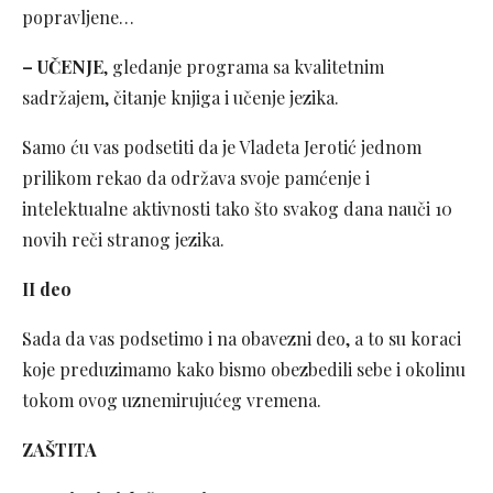
popravljene…
– UČENJE
, gledanje programa sa kvalitetnim
sadržajem, čitanje knjiga i učenje jezika.
Samo ću vas podsetiti da je Vladeta Jerotić jednom
prilikom rekao da održava svoje pamćenje i
intelektualne aktivnosti tako što svakog dana nauči 10
novih reči stranog jezika.
II deo
Sada da vas podsetimo i na obavezni deo, a to su koraci
koje preduzimamo kako bismo obezbedili sebe i okolinu
tokom ovog uznemirujućeg vremena.
ZAŠTITA