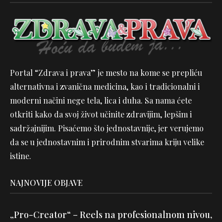
Portal “Zdrava i prava” je mesto na kome se prepliću
alternativna i zvanična medicina, kao i tradicionalni i
moderni načini nege tela, lica i duha. Sa nama ćete
otkriti kako da svoj život učinite zdravijim, lepšim i
sadržajnijim. Pisaćemo što jednostavnije, jer verujemo
da se u jednostavnim i prirodnim stvarima kriju velike
istine.
NAJNOVIJE OBJAVE
„Pro-Creator“ – Reels na profesionalnom nivou,