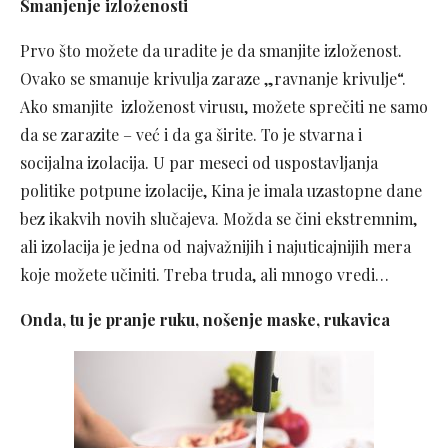
Smanjenje izloženosti
Prvo što možete da uradite je da smanjite izloženost.
Ovako se smanuje krivulja zaraze „ravnanje krivulje“.
Ako smanjite izloženost virusu, možete sprečiti ne samo
da se zarazite – već i da ga širite. To je stvarna i
socijalna izolacija. U par meseci od uspostavljanja
politike potpune izolacije, Kina je imala uzastopne dane
bez ikakvih novih slučajeva. Možda se čini ekstremnim,
ali izolacija je jedna od najvažnijih i najuticajnijih mera
koje možete učiniti. Treba truda, ali mnogo vredi…
Onda, tu je pranje ruku, nošenje maske, rukavica