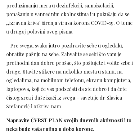
preduzimanju mera u dezinfekciji, samoizolaciji,
ponašanju u vanrednim okolnostima i u pokušaju da se
„izravna kriva“ širenja virusa korona
COVID-19
. O tome
u drugoj polovini ovog pisma.
– Pre svega, svako jutro pozdravite sebe u ogledalu,
obratite pažnju na sebe. Zahvalite se sebi što vam je
prethodni dan dobro prošao, što poštujete i volite sebe i
druge. Stavite stikere na nekoliko mesta u stanu, na
ogledalima, na mobilnom telefonu, ekranu kompjutera,
laptopova, koji će vas podsećati da ste dobro i da ćete
čistog srca i duše izaći iz svega – savetuje dr Slavica
Stefanović i otkriva nam
Napravite ČVRST PLAN svojih dnevnih aktivnosti i to
neka bude vaša rutina u doba korone.