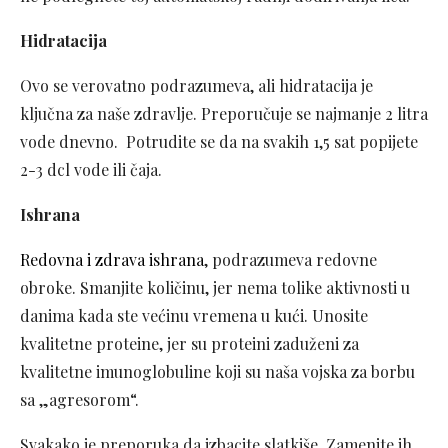
Hidratacija
Ovo se verovatno podrazumeva, ali hidratacija je
ključna za naše zdravlje. Preporučuje se najmanje 2 litra
vode dnevno. Potrudite se da na svakih 1,5 sat popijete
2-3 dcl vode ili čaja.
Ishrana
Redovna i zdrava ishrana
, podrazumeva redovne
obroke. Smanjite količinu, jer nema tolike aktivnosti u
danima kada ste većinu vremena u kući. Unosite
kvalitetne proteine, jer su proteini zaduženi za
kvalitetne imunoglobuline koji su naša vojska za borbu
sa „agresorom“.
Svakako je preporuka da izbacite slatkiše. Zamenite ih