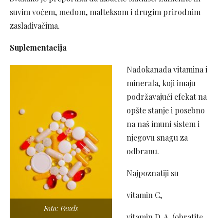
suvim voćem, medom, malteksom i drugim prirodnim
zaslađivačima.
Suplementacija
Nadokanada vitamina i
minerala, koji imaju
podržavajući efekat na
opšte stanje i posebno
na naš imuni sistem i
njegovu snagu za
odbranu.
Najpoznatiji su
vitamin C,
Foto: Pexels
vitamin D, A (obratite