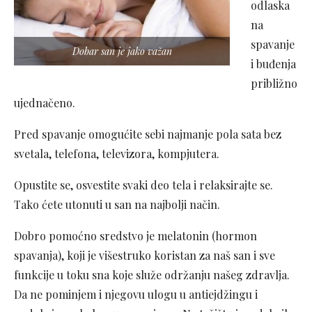
odlaska
na
spavanje
Dobar san je jako važan
i buđenja
približno
ujednačeno.
Pred spavanje omogućite sebi najmanje pola sata bez
svetala, telefona, televizora, kompjutera.
Opustite se, osvestite svaki deo tela i relaksirajte se.
Tako ćete utonuti u san na najbolji način.
Dobro pomoćno sredstvo je melatonin (hormon
spavanja), koji je višestruko koristan za naš san i sve
funkcije u toku sna koje služe održanju našeg zdravlja.
Da ne pominjem i njegovu ulogu u antiejdžingu i