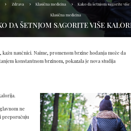
Zdrava
Klasična medicina
Kako da šetnjom sagorite više 
Klasična medicina
KO DA ŠETNJOM SAGORITE VIŠE KALORI
ija, kažu naučnici. Naime, promenom brzine hodanja može da
etanjem konstantnom brzinom, pokazala je nova studija
lorija.
 uglavnom ne
i preporučuju