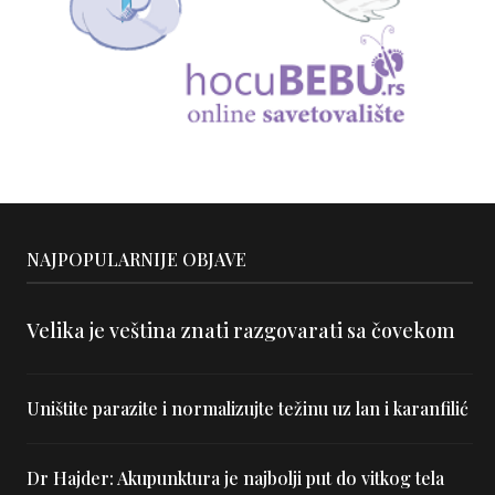
NAJPOPULARNIJE OBJAVE
Velika je veština znati razgovarati sa čovekom
Uništite parazite i normalizujte težinu uz lan i karanfilić
Dr Hajder: Akupunktura je najbolji put do vitkog tela