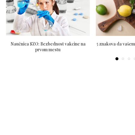
Naučnica SZO: Bezbednost vakcine na
5 znakova da vašem 
prvom mestu