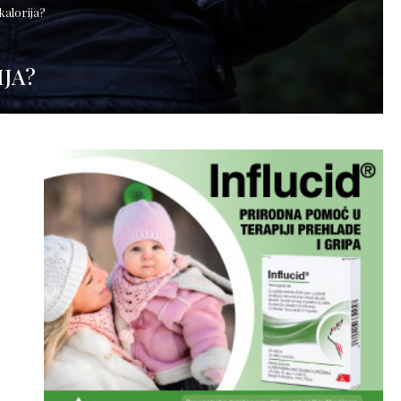
kalorija?
JA?