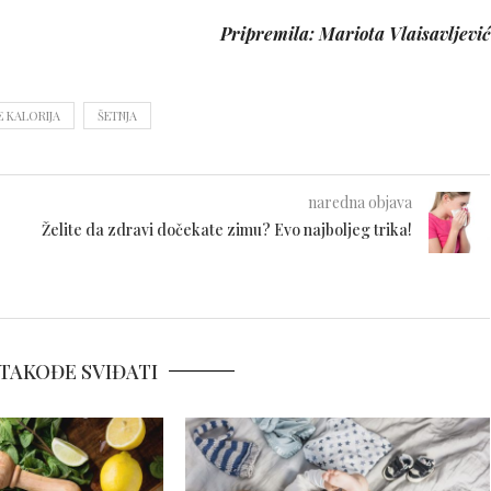
Pripremila: Mariota Vlaisavljević
 KALORIJA
ŠETNJA
naredna objava
Želite da zdravi dočekate zimu? Evo najboljeg trika!
TAKOĐE SVIĐATI