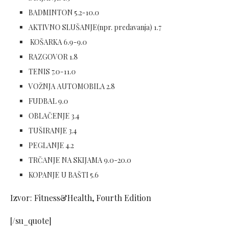
BADMINTON 5.2-10.0
AKTIVNO SLUŠANJE(npr. predavanja) 1.7
KOŠARKA 6.9-9.0
RAZGOVOR 1.8
TENIS 7.0-11.0
VOŽNJA AUTOMOBILA 2.8
FUDBAL 9.0
OBLAČENJE 3.4
TUŠIRANJE 3.4
PEGLANJE 4.2
TRČANJE NA SKIJAMA 9.0-20.0
KOPANJE U BAŠTI 5.6
Izvor: Fitness&Health, Fourth Edition
[/su_quote]