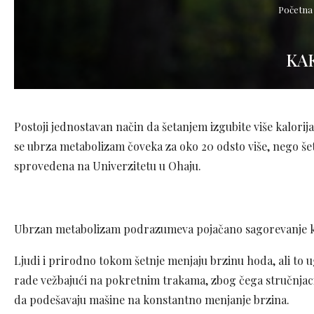
Početna
KA
Postoji jednostavan način da šetanjem izgubite više kalor
se ubrza metabolizam čoveka za oko 20 odsto više, nego š
sprovedena na Univerzitetu u Ohaju.
Ubrzan metabolizam podrazumeva pojačano sagorevanje ka
Ljudi i prirodno tokom šetnje menjaju brzinu hoda, ali to
rade vežbajući na pokretnim trakama, zbog čega stručnjac
da podešavaju mašine na konstantno menjanje brzina.