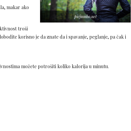
osla, makar ako
picjumbo.net
tivnost troši
oslobodite korisno je da znate da i spavanje, peglanje, pa čak i
tivnostima možete potrošiti koliko kalorija u minutu.