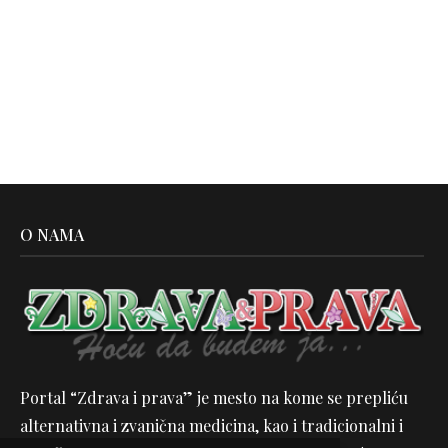
O NAMA
Portal “Zdrava i prava” je mesto na kome se prepliću
alternativna i zvanična medicina, kao i tradicionalni i