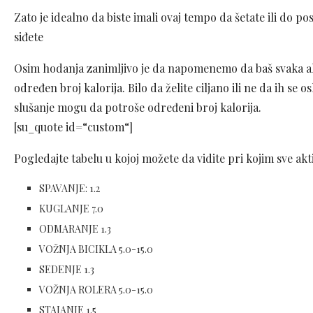
Zato je idealno da biste imali ovaj tempo da šetate ili do p
siđete
Osim hodanja zanimljivo je da napomenemo da baš svaka ak
određen broj kalorija. Bilo da želite ciljano ili ne da ih se 
slušanje mogu da potroše određeni broj kalorija.
[su_quote id=“custom“]
Pogledajte tabelu u kojoj možete da vidite pri kojim sve ak
SPAVANJE: 1.2
KUGLANJE 7.0
ODMARANJE 1.3
VOŽNJA BICIKLA 5.0-15.0
SEDENJE 1.3
VOŽNJA ROLERA 5.0-15.0
STAJANJE 1.5