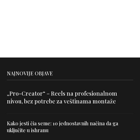
NAJNOVIJE OBJAVE
„Pro-Creator“ – Reels na profesionalnom
nivou, bez potrebe za veštinama montaže
Kako jesti čia seme: 10 jednostavnih načina da ga
uključite u ishranu