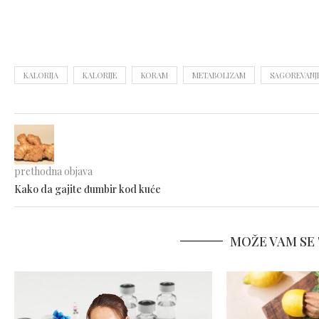
KALORIJA
KALORIJE
KORAM
METABOLIZAM
SAGOREVANJE
prethodna objava
Kako da gajite đumbir kod kuće
MOŽE VAM SE 