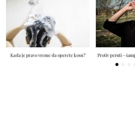
Kada je pravo vreme da operete kosu?
Protiv peruti – ša