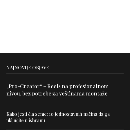
NAJNOVIJE OBJAVE
„Pro-Creator“ – Reels na profesionalnom
nivou, bez potrebe za veštinama montaže
Kako jesti čia seme: 10 jednostavnih načina da ga
uključite u ishranu