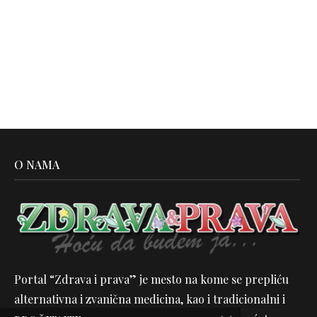
O NAMA
Portal “Zdrava i prava” je mesto na kome se prepliću
alternativna i zvanična medicina, kao i tradicionalni i