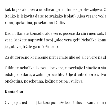
Sok biljke aloa vera
je odličan prirodni lek protiv žuljeva. O
(toliko je lekovita da se to svakako isplati). Aloa vera je 
rana, opekotina, posekotina i žuljeva.
Kada otkinete komadić aloe vere, počeće da curi njen sok. 
vere. Možete napraviti i svoj „aloe vera gel“. Nekoliko kom
je gotov! (držite ga u frižideru).
Za dugoročno korišćenje pripremite ulje od aloe vere na sl
Otkinite nekoliko listova aloe vere, naseckajte i stavite u st
odstoji 60 dana, a zatim procedite. Ulje držite dobro zatvor
opekotina, posekotina, kožnog osipa i žuljeva.
Kantarion
Ovo je još jedna biljka koja pomaže kod žuljeva. Kantarion j