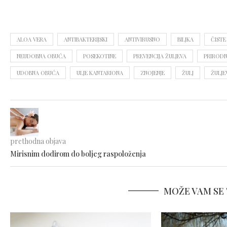
ALOA VERA
ANTIBAKTERIJSKI
ANTIVIRUSNO
BILJKA
ČISTE
NEUDOBNA OBUĆA
POSEKOTINE
PREVENCIJA ŽULJEVA
PRIRODN
UDOBNA OBUĆA
ULJE KANTARIONA
ZNOJENJE
ŽULJ
ŽULJE
prethodna objava
Mirisnim dodirom do boljeg raspoloženja
MOŽE VAM SE 