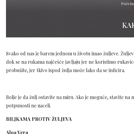
Početn
KA
Svako od nas je barem jednom u životu imao žuljeve. Žuljev
dok se na rukama najčešće javljaju jer ne koristimo rukavi
probušite, jer tkivo ispod žulja može lako da se inficira.
Bolje je da žulj ostavite na miru. Ako je moguće, stavite na
potpunosti ne zaceli.
BILJKAMA PROTIV ŽULJEVA
Aloa Vera