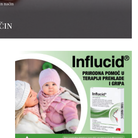
an način
ČIN