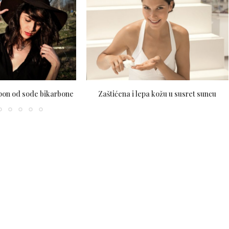
mpon od sode bikarbone
Zaštićena i lepa kožu u susret suncu