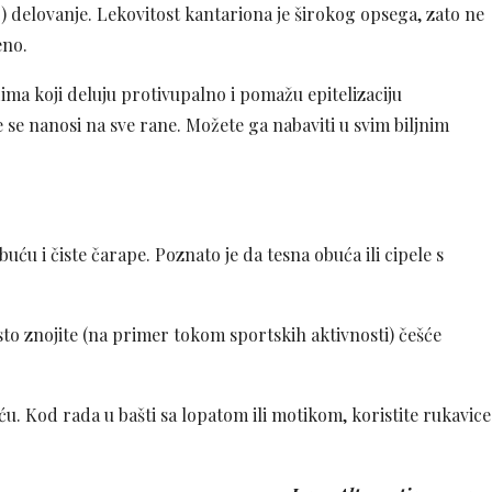
o) delovanje. Lekovitost kantariona je širokog opsega, zato ne
eno.
ima koji deluju protivupalno i pomažu epitelizaciju
 se nanosi na sve rane. Možete ga nabaviti u svim biljnim
ću i čiste čarape. Poznato je da tesna obuća ili cipele s
esto znojite (na primer tokom sportskih aktivnosti) češće
u. Kod rada u bašti sa lopatom ili motikom, koristite rukavice