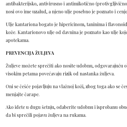
antibakterijsko, antivirusno i antimikotično (protivgljivičn
nosi ovo ime uzalud, a njeno ulje posebno je poznato i cenj
Ulje kantariona bogato je hipericinom, taninima i flavonoid
kože. Kantarionovo ulje od davnina je poznato kao ulje koje
apotekama.
PREVENCIJA ŽULJEVA
Žuljeve možete sprečiti ako nosite udobnu, odgovarajuću obu
visokim petama povećavaju rizik od nastanka žuljeva.
Oni se češće pojavljuju na vlažnoj koži, zbog toga ako se č
menjajte čarape.
Ako idete u dugu šetnju, odaberite udobnu i isprobanu obuć
da bi sprečili pojavu žuljeva na rukama.