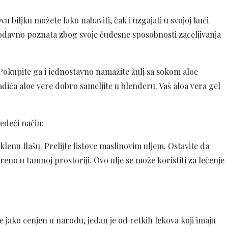
vu biljku možete lako nabaviti, čak i uzgajati u svojoj kući
već odavno poznata zbog svoje čudesne sposobnosti zaceljivanja
Pokupite ga i jednostavno namažite žulj sa sokom aloe
adića aloe vere dobro sameljite u blenderu. Vaš aloa vera gel
edeći način:
aklenu flašu. Prelijte listove maslinovim uljem. Ostavite da
eno u tamnoj prostoriji. Ovo ulje se može koristiti za lečenje
e jako cenjen u narodu, jedan je od retkih lekova koji imaju