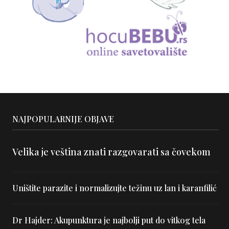
NAJPOPULARNIJE OBJAVE
Velika je veština znati razgovarati sa čovekom
Uništite parazite i normalizujte težinu uz lan i karanfilić
Dr Hajder: Akupunktura je najbolji put do vitkog tela