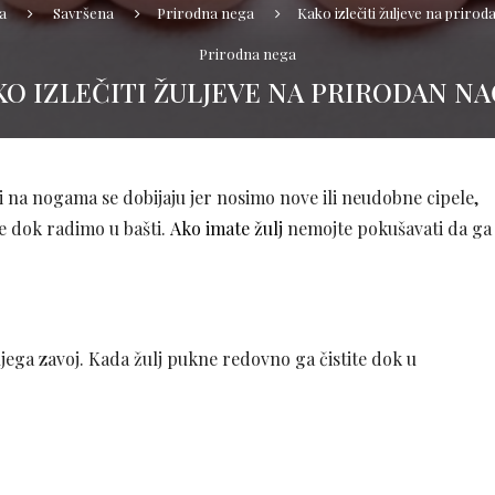
a
Savršena
Prirodna nega
Kako izlečiti žuljeve na prirod
Prirodna nega
KO IZLEČITI ŽULJEVE NA PRIRODAN NA
i na nogama se dobijaju jer nosimo nove ili neudobne cipele,
ce dok radimo u bašti.
Ako imate žulj
nemojte pokušavati da ga
 njega zavoj. Kada žulj pukne redovno ga čistite dok u