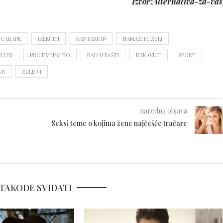
Izvor:Alternativa-za-vas
 ČARAPE
IZLEČITI
KANTARION
NAMAŽITE ŽULJ
I LEK
PROTIVUPALNO
RAD U BAŠTI
RUKAVICE
SPORT
VE
ŽULJEVI
naredna objava
Seksi teme o kojima žene najčešće tračare
TAKOĐE SVIĐATI