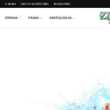
O NAMA
USLOVI KORIŠĆENJA
MARKETING
ZDRAVA
PRAVA
SREĆOLOGIJA