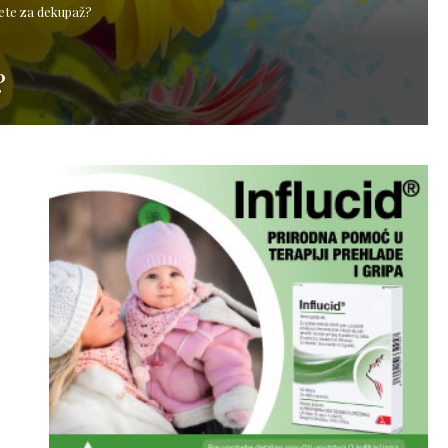
ete za dekupaž?
?