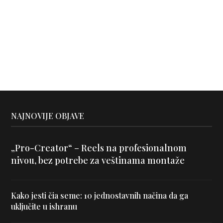
NAJNOVIJE OBJAVE
„Pro-Creator“ – Reels na profesionalnom
nivou, bez potrebe za veštinama montaže
Kako jesti čia seme: 10 jednostavnih načina da ga
uključite u ishranu