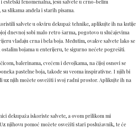
 i estetski fenomenalna, jesu salvete u crno-belim
 sa slikama anđela i starih pisama.
ristili salvete u okviru dekupaž tehnike, aplikujte ih na kutije
vojoj dnevnoj sobi malo retro šarma, pogotovo u slučajevima
ijeru vladaju crna i bela boja. Međutim, ovakve salvete lako se
a ostalim bojama u enterijeru, te sigurno nećete pogrešiti.
čicom, balerinama, cvećem i devojkama, na čijoj osnovi se
poneka pastelne boja, takođe su veoma inspirativne. I njih bi
i uz njih možete osvežiti i svoj radni prostor. Aplikujte ih na
ici dekupaža iskoriste salvete, a ovom prilikom mi
Uz njihovu pomoć možete osvežiti stari poslužavnik, te će