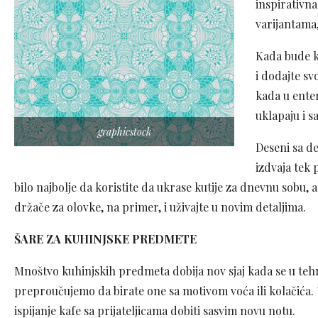
inspirativna
varijantama,
Kada bude ko
i dodajte s
kada u enter
uklapaju i s
graphicstock
Deseni sa de
izdvaja tek 
bilo najbolje da koristite da ukrase kutije za dnevnu sobu, al
držače za olovke, na primer, i uživajte u novim detaljima.
ŠARE ZA KUHINJSKE PREDMETE
Mnoštvo kuhinjskih predmeta dobija nov sjaj kada se u tehn
preproučujemo da birate one sa motivom voća ili kolačića. 
ispijanje kafe sa prijateljicama dobiti sasvim novu notu.