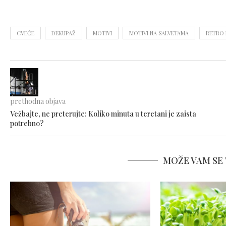
CVEĆE
DEKUPAŽ
MOTIVI
MOTIVI NA SALVETAMA
RETRO 
prethodna objava
Vežbajte, ne preterujte: Koliko minuta u teretani je zaista
potrebno?
MOŽE VAM SE 