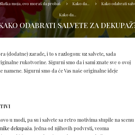
Slatka moja, ovo moraš da probaš
Kako da...
Kako odabrati salv
Kako da...
KAKO ODABRATI SALVETE ZA DEKUPAŽ
ora (dodatne) zarade, i to s razlogom: uz salvete, sada
iginalne rukotvorine. Sigurni smo da i sami znate sve o ovoj
čite namene. Sigurni smo da će Vas naše originalne ideje
TIVI
ovo u modi, pa su i salvete sa retro motivima stupile na scenu
hnike dekupaža
. Jedna od njihovih podvrsti, veoma