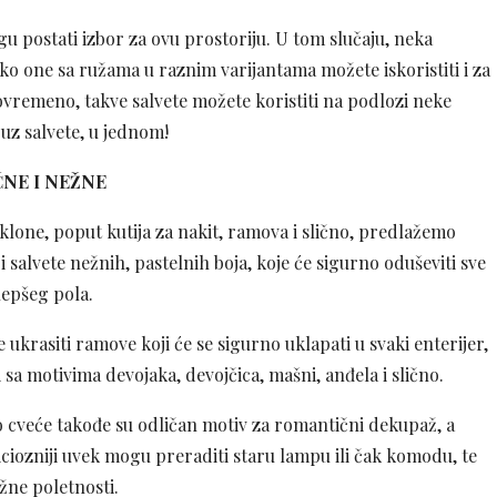
u postati izbor za ovu prostoriju. U tom slučaju, neka
ko one sa ružama u raznim varijantama možete iskoristiti i za
stovremeno, takve salvete možete koristiti na podlozi neke
 uz salvete, u jednom!
NE I NEŽNE
klone, poput kutija za nakit, ramova i slično, predlažemo
 salvete nežnih, pastelnih boja, koje će sigurno oduševiti sve
lepšeg pola.
ukrasiti ramove koji će se sigurno uklapati u svaki enterijer,
ti sa motivima devojaka, devojčica, mašni, anđela i slično.
o cveće takođe su odličan motiv za romantični dekupaž, a
iozniji uvek mogu preraditi staru lampu ili čak komodu, te
žne poletnosti.