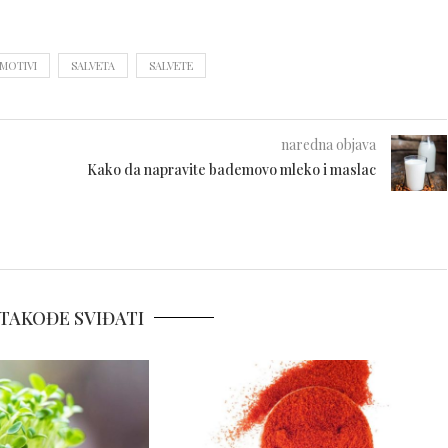
MOTIVI
SALVETA
SALVETE
naredna objava
Kako da napravite bademovo mleko i maslac
TAKOĐE SVIĐATI