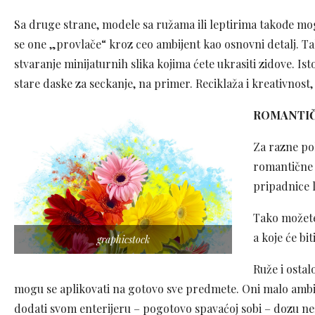
Sa druge strane, modele sa ružama ili leptirima takođe mog
se one „provlače“ kroz ceo ambijent kao osnovni detalj. Ta
stvaranje minijaturnih slika kojima ćete ukrasiti zidove. I
stare daske za seckanje, na primer. Reciklaža i kreativnost,
ROMANTIČ
Za razne po
romantične i
pripadnice 
Tako možete 
a koje će bi
graphicstock
Ruže i ostal
mogu se aplikovati na gotovo sve predmete. Oni malo ambic
dodati svom enterijeru – pogotovo spavaćoj sobi – dozu ne