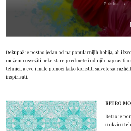
Početna
Dekupaž
je postao jedan od najpopularnijih hobija, ali i izv
možemo osvežiti neke stare predmete i od njih napraviti or
tehnici, a evo i male pomoći kako koristiti salvete za razli
inspirisati.
RETRO MO
Retro je pon
u okviru
te