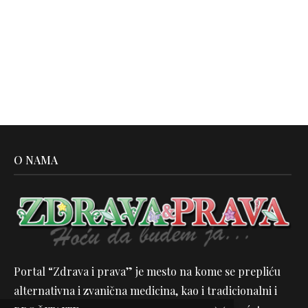
O NAMA
Portal “Zdrava i prava” je mesto na kome se prepliću
alternativna i zvanična medicina, kao i tradicionalni i