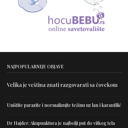
NAJPOPULARNIJE OBJAVE
Velika je veština znati razgovarati sa čovekom
Uništite parazite i normalizujte težinu uz lan i karanfilić
Dr Hajder: Akupunktura je najbolji put do vitkog tela