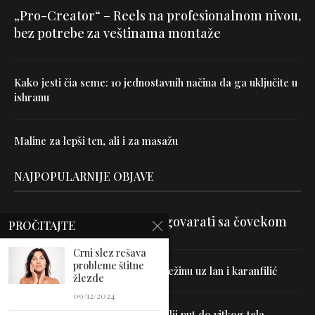
„Pro-Creator“ – Reels na profesionalnom nivou,
bez potrebe za veštinama montaže
Kako jesti čia seme: 10 jednostavnih načina da ga uključite u
ishranu
Maline za lepši ten, ali i za masažu
NAJPOPULARNIJE OBJAVE
Velika je veština znati razgovarati sa čovekom
PROČITAJTE
Crni slez rešava
probleme štitne
Uništite parazite i normalizujte težinu uz lan i karanfilić
žlezde
09/12/2024
Dr Hajder: Akupunktura je najbolji put do vitkog tela