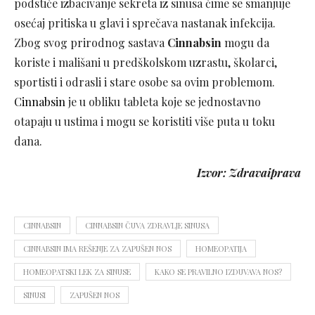
podstiče izbacivanje sekreta iz sinusa čime se smanjuje
osećaj pritiska u glavi i sprečava nastanak infekcija.
Zbog svog prirodnog sastava
Cinnabsin
mogu da
koriste i mališani u predškolskom uzrastu, školarci,
sportisti i odrasli i stare osobe sa ovim problemom.
Cinnabsin
je u obliku tableta koje se jednostavno
otapaju u ustima i mogu se koristiti više puta u toku
dana.
Izvor: Zdravaiprava
CINNABSIN
CINNABSIN ČUVA ZDRAVLJE SINUSA
CINNABSIN IMA REŠENJE ZA ZAPUŠEN NOS
HOMEOPATIJA
HOMEOPATSKI LEK ZA SINUSE
KAKO SE PRAVILNO IZDUVAVA NOS?
SINUSI
ZAPUŠEN NOS