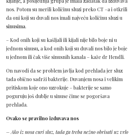
kijanje, a posljednja grupa je imala zadatak da izduvava
nos. Potom su merili količinu sluzi preko CT –a i otkrili
da oni koji su duvali nos imali najveću količinu sluzi u
sinusima
.
– Kod onih koji su kašljali ili kijali nije bilo boje ni u
jednom sinusu, a kod onih koji su duvali nos bilo je boje
u jednom ili čak više sinusnih kanala – kaže dr Hendli.
On navodi da se problem javlja kod prehlada jer sluz
tada obično sadrži bakterije. Duvanjem nosa i velikim
pritiskom koje ono uzrokuje – bakterije se samo
poguruju još dublje u sinuse čime se pogoršava
prehlada.
Ovako se pravilno izduvava nos
– Ako iz nosa curi sluz, tada ga treba nežno obrisati uz vrlo