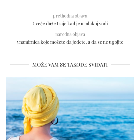
prethodna objava
Cveće duže traje kad je u mlakoj vodi
naredna objava
5 namirnica koje možete da jedete, a da se ne ugojite
MOŽE VAM SE TAKOĐE SVIĐATI