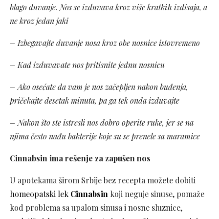
blago duvanje. Nos se izduvava kroz više kratkih izdisaja, a
ne kroz jedan jaki
– Izbegavajte duvanje nosa kroz obe nosnice istovremeno
– Kad izduvavate nos pritisnite jednu nosnicu
– Ako osećate da vam je nos začepljen nakon buđenja,
pričekajte desetak minuta, pa ga tek onda izduvajte
– Nakon što ste istresli nos dobro operite ruke, jer se na
njima često nađu bakterije koje su se prenele sa maramice
Cinnabsin ima rešenje za zapušen nos
U apotekama širom Srbije bez recepta možete dobiti
homeopatski lek
Cinnabsin
koji neguje sinuse, pomaže
kod problema sa upalom sinusa i nosne sluznice,