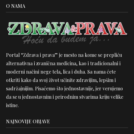
O NAMA
Portal “Zdrava i prava” je mesto na kome se prepliću
alternativna i zvanična medicina, kao i tradicionalni i
moderni načini nege tela, lica i duha. Sa nama ćete
otkriti kako da svoj život učinite zdravijim, lepšim i
sadržajnijim. Pisaćemo što jednostavnije, jer verujemo
da se u jednostavnim i prirodnim stvarima kriju velike
istine.
NAJNOVIJE OBJAVE