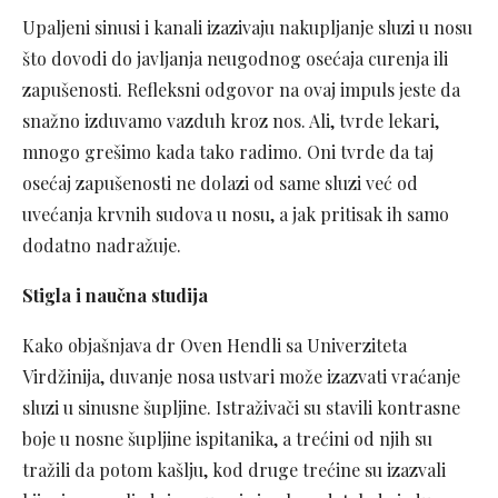
Upaljeni sinusi i kanali izazivaju nakupljanje sluzi u nosu
što dovodi do javljanja neugodnog osećaja curenja ili
zapušenosti. Refleksni odgovor na ovaj impuls jeste da
snažno izduvamo vazduh kroz nos. Ali, tvrde lekari,
mnogo grešimo kada tako radimo. Oni tvrde da taj
osećaj zapušenosti ne dolazi od same sluzi već od
uvećanja krvnih sudova u nosu, a jak pritisak ih samo
dodatno nadražuje.
Stigla i naučna studija
Kako objašnjava dr Oven Hendli sa Univerziteta
Virdžinija, duvanje nosa ustvari može izazvati vraćanje
sluzi u sinusne šupljine. Istraživači su stavili kontrasne
boje u nosne šupljine ispitanika, a trećini od njih su
tražili da potom kašlju, kod druge trećine su izazvali