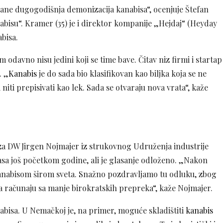
ane dugogodišnja demonizacija kanabisa“, ocenjuje Štefan
abisu“. Kramer (35) je i direktor kompanije „Hejdaj“ (Heyday
abisa.
m odavno nisu jedini koji se time bave. Čitav niz firmi i startap
. „
Kanabis
je do sada bio klasifikovan kao biljka koja se ne
niti prepisivati kao lek. Sada se otvaraju nova vrata“, kaže
za DW Jirgen Nojmajer iz strukovnog Udruženja industrije
asa još početkom godine, ali je glasanje odloženo. „Nakon
anabisom širom sveta. Snažno pozdravljamo tu odluku, zbog
da računaju sa manje birokratskih prepreka“, kaže Nojmajer.
abisa. U Nemačkoj je, na primer, moguće skladištiti
kanabis