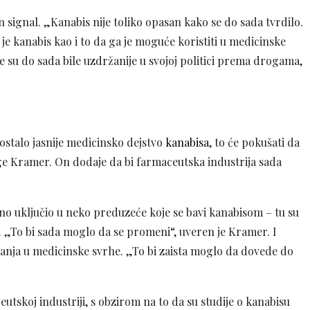
 signal. „Kanabis nije toliko opasan kako se do sada tvrdilo.
e kanabis kao i to da ga je moguće koristiti u medicinske
e su do sada bile uzdržanije u svojoj politici prema drogama,
ostalo jasnije medicinsko dejstvo
kanabisa
, to će pokušati da
jige Kramer. On dodaje da bi farmaceutska industrija sada
tno uključio u neko preduzeće koje se bavi kanabisom – tu su
a. „To bi sada moglo da se promeni“, uveren je Kramer. I
ivanja u medicinske svrhe. „To bi zaista moglo da dovede do
tskoj industriji, s obzirom na to da su studije o kanabisu