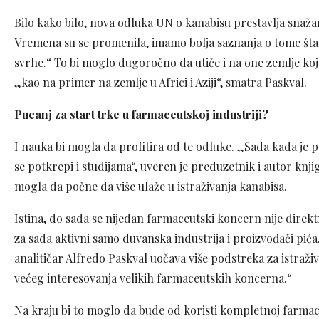
Bilo kako bilo, nova odluka UN o kanabisu prestavlja snažan
Vremena su se promenila, imamo bolja saznanja o tome šta j
svrhe.“ To bi moglo dugoročno da utiče i na one zemlje koj
„kao na primer na zemlje u Africi i Aziji“, smatra Paskval.
Pucanj za start trke u farmaceutskoj industriji?
I nauka bi mogla da profitira od te odluke. „Sada kada je p
se potkrepi i studijama“, uveren je preduzetnik i autor kn
mogla da počne da više ulaže u istraživanja kanabisa.
Istina, do sada se nijedan farmaceutski koncern nije direk
za sada aktivni samo duvanska industrija i proizvođači pić
analitičar Alfredo Paskval uočava više podstreka za istraž
većeg interesovanja velikih farmaceutskih koncerna.“
Na kraju bi to moglo da bude od koristi kompletnoj farmaceu