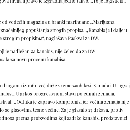
 firma upravo je izgradila jedno takvo. „To je logistički i
nog od vodećih magazina u branši marihuane „Marijuana
 značajnijeg popuštanja strogih propisa. „Kanabis je i dalje u
eže strogim propisima“, naglašava Paskval za DW.
ji je nadležan za kanabis, nije želeo da za DW
sala za novu procenu kanabisa.
im drogama iz 1961. već duže vreme zaobilazi. Kanada i Urugvaj
anabisa. Uprkos progresivnom stavu pojedinih zemalja,
 Paskval. „Odluka je zapravo kompromis, jer većina zemalja nije
lo se glasovima tesne većine. Za je glasalo 27 država, protiv
r odnosa prema proizvodima koji sadrže kanabis, predstavnici