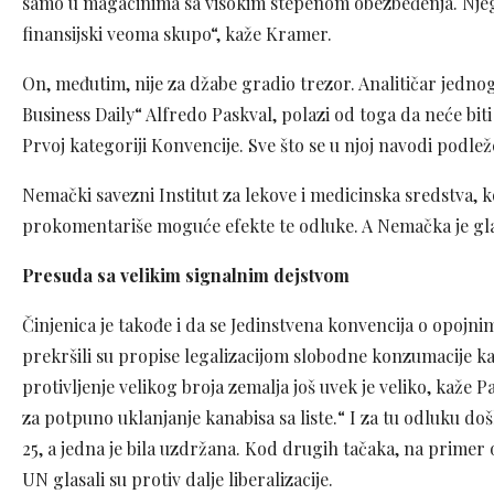
samo u magacinima sa visokim stepenom obezbeđenja. Njegova
finansijski veoma skupo“, kaže Kramer.
On, međutim, nije za džabe gradio trezor. Analitičar jed
Business Daily“ Alfredo Paskval, polazi od toga da neće biti
Prvoj kategoriji Konvencije. Sve što se u njoj navodi podl
Nemački savezni Institut za lekove i medicinska sredstva, ko
prokomentariše moguće efekte te odluke. A Nemačka je gla
Presuda sa velikim signalnim dejstvom
Činjenica je takođe i da se Jedinstvena konvencija o opojn
prekršili su propise legalizacijom slobodne konzumacije k
protivljenje velikog broja zemalja još uvek je veliko, kaže
za potpuno uklanjanje kanabisa sa liste.“ I za tu odluku doš
25, a jedna je bila uzdržana. Kod drugih tačaka, na prime
UN glasali su protiv dalje liberalizacije.