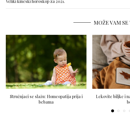
Veliki kineski horoskop za 2021.
MOŽE VAM SE 
Stručnjaci se slažu: Homeopatija prija i
Lekovite biljke i n
bebama
b