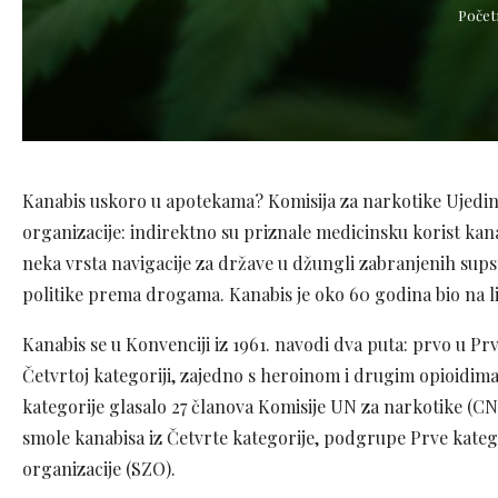
Počet
Kanabis uskoro u apotekama? Komisija za narkotike Ujedinj
organizacije: indirektno su priznale medicinsku korist kan
neka vrsta navigacije za države u džungli zabranjenih supsta
politike prema drogama. Kanabis je oko 60 godina bio na lis
Kanabis se u Konvenciji iz 1961. navodi dva puta: prvo u Prv
Četvrtoj kategoriji, zajedno s heroinom i drugim opioidima.
kategorije glasalo 27 članova Komisije UN za narkotike (CND)
smole kanabisa iz Četvrte kategorije, podgrupe Prve kateg
organizacije (SZO).