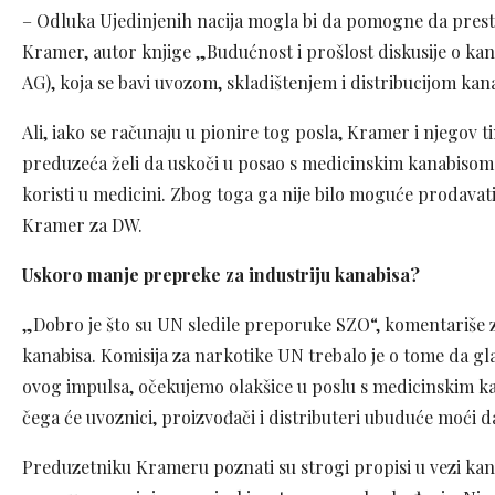
– Odluka Ujedinjenih nacija mogla bi da pomogne da prest
Kramer, autor knjige „Budućnost i prošlost diskusije o kan
AG), koja se bavi uvozom, skladištenjem i distribucijom kan
Ali, iako se računaju u pionire tog posla, Kramer i njegov ti
preduzeća želi da uskoči u posao s medicinskim kanabisom
koristi u medicini. Zbog toga ga nije bilo moguće prodavati 
Kramer za DW.
Uskoro manje prepreke za industriju kanabisa?
„Dobro je što su UN sledile preporuke SZO“, komentariše 
kanabisa. Komisija za narkotike UN trebalo je o tome da gl
ovog impulsa, očekujemo olakšice u poslu s medicinskim k
čega će uvoznici, proizvođači i distributeri ubuduće moći 
Preduzetniku Krameru poznati su strogi propisi u vezi kan