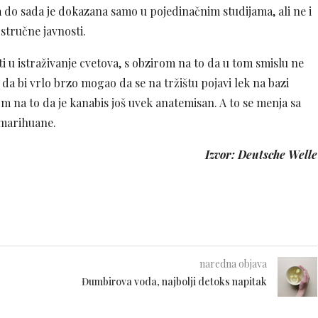
a
do sada je dokazana samo u pojedinačnim studijama, ali ne i
 stručne javnosti.
u istraživanje cvetova, s obzirom na to da u tom smislu ne
da bi vrlo brzo mogao da se na tržištu pojavi lek na bazi
m na to da je kanabis još uvek anatemisan. A to se menja sa
 marihuane.
Izvor: Deutsche Welle
naredna objava
Đumbirova voda, najbolji detoks napitak