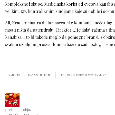
kompleksne i skupe.
Medicinska korist od cvetova kanabis
velikim, tzv. kontrolisanim studijama koje su dobile i ocenu
Ali, Kramer smatra da farmaceutske kompanije neće ulagati 
mogu ništa da patentiraju. Direktor „Hejdaja“ računa s tim 
kanabisa. I to bi takođe moglo da pomogne branši, s obziro
svakim ozbiljnim proizvodom na bazi do sada ozloglašene
KANABIS
KANABIS U LE;ENJU
KANABIS USKORO U APOTEKAMA?
prethodna objava