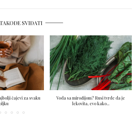
TAKOĐE SVIĐATI
ajbolji čajevi za svaku
Voda sa mirođijom? Rusi tvrde da je
oljku
lekovita, evo kako...