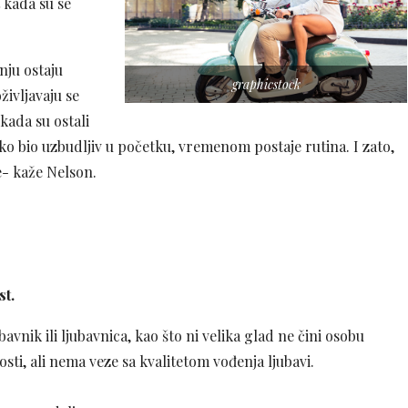
 kada su se
nju ostaju
graphicstock
življavaju se
kada su ostali
ko bio uzbudljiv u početku, vremenom postaje rutina. I zato,
- kaže Nelson.
st.
avnik ili ljubavnica, kao što ni velika glad ne čini osobu
ti, ali nema veze sa kvalitetom vođenja ljubavi.