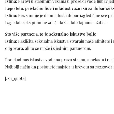
Istina:
Parovi u stabilnim vezama u proseku vode ljubav je
Lepo telo, privlačno lice i mladost važni su za dobar seks
Istina:
Bez sumnje je da mladost i dobar izgled čine sve pri
Izgledati seksipilno ne znači da vladate tajnama užitka.
Što više partnera, to je seksualno iskustvo bolje
Istina:
Različita seksualna iskustva stvaraju naše afinitete i
odgovara, ali to se može i s jednim partnerom.
Ponekad nas iskustva vode na pravu stranu, a nekada i ne. 
Najbolji način da postanete majstor u krevetu su razgovor 
[/su_quote]