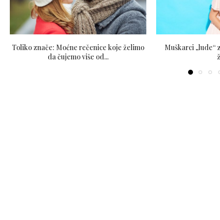
Toliko znače: Moćne rečenice koje želimo
Muškarci „lude“ 
da čujemo više od...