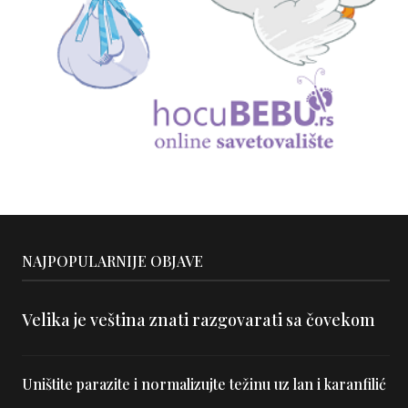
NAJPOPULARNIJE OBJAVE
Velika je veština znati razgovarati sa čovekom
Uništite parazite i normalizujte težinu uz lan i karanfilić