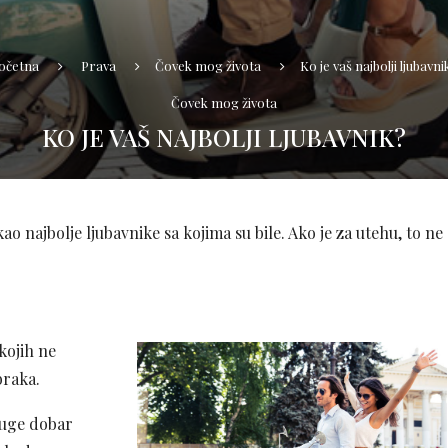
očetna
Prava
Čovek mog života
Ko je vaš najbolji ljubavni
Čovek mog života
KO JE VAŠ NAJBOLJI LJUBAVNIK?
o najbolje ljubavnike sa kojima su bile. Ako je za utehu, to ne
kojih ne
braka.
ruge dobar