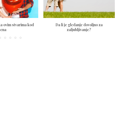
za ovim stvarima kod
Da li je gledanje dovoljno za
žena
zaljubljivanje?