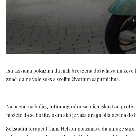
P
Istraživanja pokazuju da mali broj žena doživljava muževe ka
znači da ne vole seks s svojim životnim saputnicima.
Na ocenu najboljeg intimnog odnosa utiču iskustva, protiv 
možete da se borite, osim ako je vaša draga bila nevina do 
Seksualni terapeut Tami Nelson pojašnjava da mnoge sup