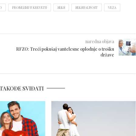
O
PROMLEMI U KREVETU
SEKS
SEKSUALNOST
VEZA
naredna objava
RFZO: Treći pokušaj vantelesne oplodnje o trošku
države
TAKOĐE SVIĐATI