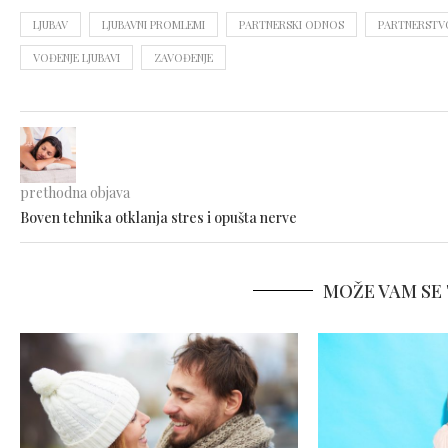
LJUBAV
LJUBAVNI PROMLEMI
PARTNERSKI ODNOS
PARTNERSTV
VOĐENJE LJUBAVI
ZAVOĐENJE
prethodna objava
Boven tehnika otklanja stres i opušta nerve
MOŽE VAM SE 