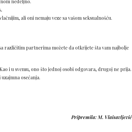
dnom nedeljno.
.
vlačnijim, ali oni nemaju veze sa vašom seksualnošću.
 sa različitim partnerima možete da otkrijete šta vam najbolje
Kao i u svemu, ono što jednoj osobi odgovara, drugoj ne prija.
i uzajmna osećanja.
Pripremila: M. Vlaisavljević