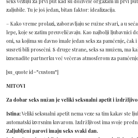
seks vezuju za prvi put kad su doživele orgazam ili prvi put
zaljubile. Tu je još jedan, bitan faktor: idealizacija.
– Kako vreme prolazi, zaboravljaju se ružne stvari, a u seća
lepe, koje se zatim preuveličavaju. Kao najbolji ljubavnici do
oni, sa kojima su davno imale jedan seks za pamćenje, čak i 
susreti bili prosečni. S druge strane, seks sa mužem, ma ka
iznenadite partnerku već večeras atmosferom za pamćenje
[su_quote id=“custom“]
MITOVI
Za dobar seks nužan je veliki seksualni apetit i izdržljivo
Istina:
Veliki seksualni apetit nema veze sa tim kakav ste ljub
automatski izvrsnim kuvarom. Izdržljivost ima svoje prednos
Zaljubljeni parovi imaju seks svaki dan.