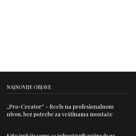
NAJNOVIJE OBJAVE
„Pro-Creator“ – Reels na profesionalnom
nivou, bez potrebe za veštinama montaže
Kako jesti čia seme: 10 jednostavnih načina da ga