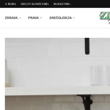
O NAMA
USLOVI KORIŠĆENJA
MARKETING
ZDRAVA
PRAVA
SREĆOLOGIJA