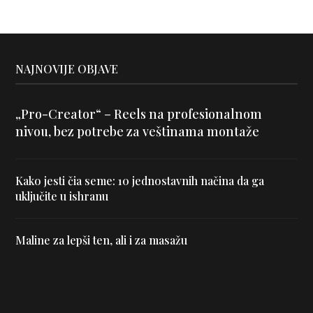
NAJNOVIJE OBJAVE
„Pro-Creator“ – Reels na profesionalnom
nivou, bez potrebe za veštinama montaže
Kako jesti čia seme: 10 jednostavnih načina da ga
uključite u ishranu
Maline za lepši ten, ali i za masažu