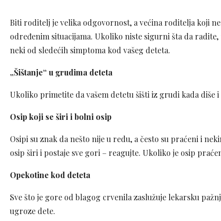
Biti roditelj je velika odgovornost, a većina roditelja koji 
određenim situacijama. Ukoliko niste sigurni šta da radite,
neki od sledećih simptoma kod vašeg deteta.
„Šištanje“ u grudima deteta
Ukoliko primetite da vašem detetu šišti iz grudi kada diše 
Osip koji se širi i bolni osip
Osipi su znak da nešto nije u redu, a često su praćeni i n
osip širi i postaje sve gori – reagujte. Ukoliko je osip praće
Opekotine kod deteta
Sve što je gore od blagog crvenila zaslužuje lekarsku pažnj
ugroze dete.