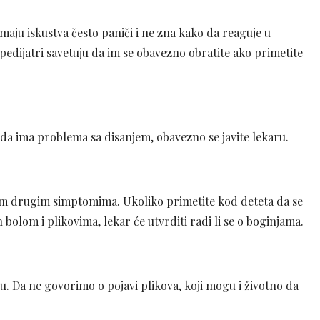
nemaju iskustva često paniči i ne zna kako da reaguje u
 pedijatri savetuju da im se obavezno obratite ako primetite
i da ima problema sa disanjem, obavezno se javite lekaru.
ekim drugim simptomima. Ukoliko primetite kod deteta da se
n bolom i plikovima, lekar će utvrditi radi li se o boginjama.
u. Da ne govorimo o pojavi plikova, koji mogu i životno da