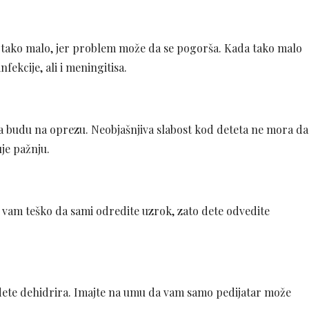
e tako malo, jer problem može da se pogorša. Kada tako malo
kcije, ali i meningitisa.
ju da budu na oprezu. Neobjašnjiva slabost kod deteta ne mora da
uje pažnju.
će vam teško da sami odredite uzrok, zato dete odvedite
dete dehidrira. Imajte na umu da vam samo pedijatar može