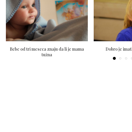
Bebe od tri meseca znaju da li je mama
Dobro je imat
tužna