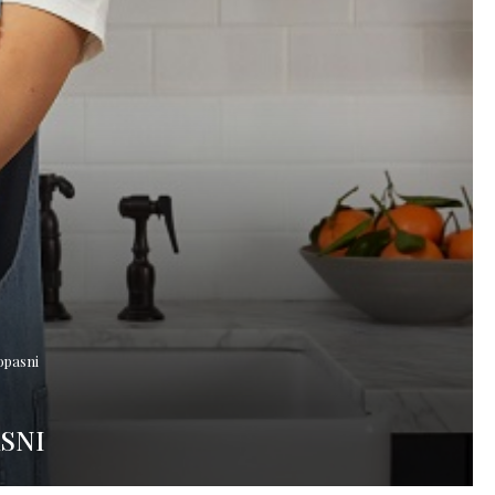
opasni
SNI