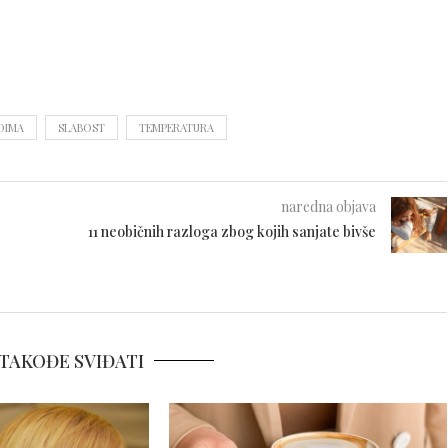
UDIMA
SLABOST
TEMPERATURA
naredna objava
11 neobičnih razloga zbog kojih sanjate bivše
TAKOĐE SVIĐATI