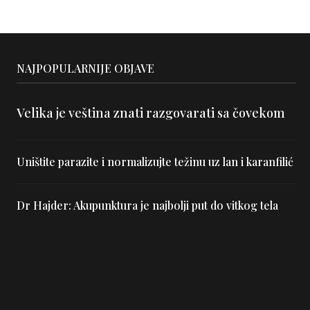
NAJPOPULARNIJE OBJAVE
Velika je veština znati razgovarati sa čovekom
Uništite parazite i normalizujte težinu uz lan i karanfilić
Dr Hajder: Akupunktura je najbolji put do vitkog tela