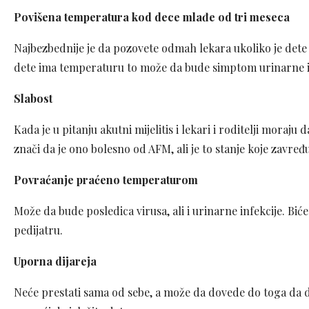
Povišena temperatura kod dece mlađe od tri meseca
Najbezbednije je da pozovete odmah lekara ukoliko je det
dete ima temperaturu to može da bude simptom urinarne infe
Slabost
Kada je u pitanju akutni mijelitis i lekari i roditelji mora
znači da je ono bolesno od AFM, ali je to stanje koje zavređ
Povraćanje praćeno temperaturom
Može da bude posledica virusa, ali i urinarne infekcije. Bi
pedijatru.
Uporna dijareja
Neće prestati sama od sebe, a može da dovede do toga da 