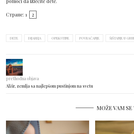
pomoći da izlečite dete.
Стране:
1
2
DETE
DIJAREJA
OPEKOTINE
POVRAĆANJE
ŠIŠTANJE U GR
prethodna objava
Alžir, zemlja sa najlepšom pustinjom na svetu
MOŽE VAM SE 