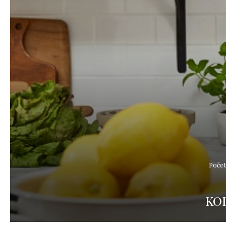
Poče
KO