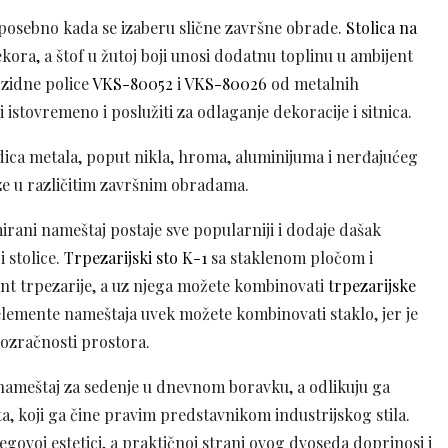
 posebno kada se izaberu slične završne obrade.
Stolica na
kora, a štof u žutoj boji unosi dodatnu toplinu u ambijent
 zidne police
VKS-80052
i
VKS-80026
od metalnih
i istovremeno i poslužiti za odlaganje dekoracije i sitnica.
rodica metala, poput nikla, hroma, aluminijuma i nerđajućeg
olaze u različitim završnim obradama.
irani nameštaj postaje sve popularniji i dodaje dašak
 stolice.
Trpezarijski sto K-1
sa staklenom pločom i
nt trpezarije, a uz njega možete kombinovati
trpezarijske
elemente nameštaja uvek možete kombinovati staklo, jer je
rozračnosti prostora.
nameštaj za sedenje u dnevnom boravku, a odlikuju ga
a, koji ga čine pravim predstavnikom industrijskog stila.
govoj estetici, a praktičnoj strani ovog dvoseda doprinosi i