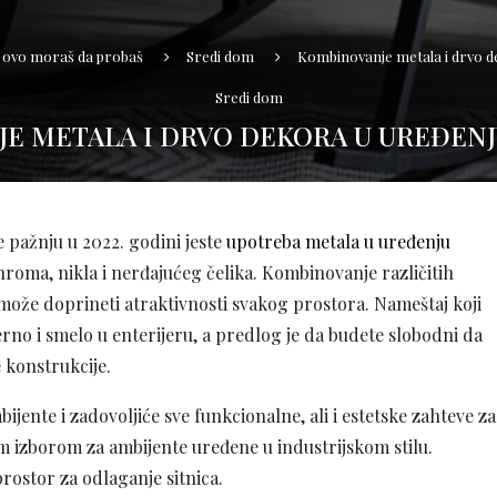
, ovo moraš da probaš
Sredi dom
Kombinovanje metala i drvo d
Sredi dom
E METALA I DRVO DEKORA U UREĐENJ
e pažnju u 2022. godini jeste
upotreba metala u uređenju
roma, nikla i nerđajućeg čelika. Kombinovanje različitih
 može doprineti atraktivnosti svakog prostora. Nameštaj koji
erno i smelo u enterijeru, a predlog je da budete slobodni da
 konstrukcije.
ijente i zadovoljiće sve funkcionalne, ali i estetske zahteve za
m izborom za ambijente uređene u industrijskom stilu.
prostor za odlaganje sitnica.