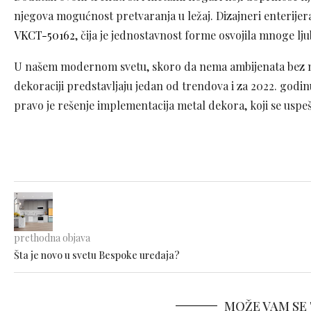
njegova mogućnost pretvaranja u ležaj. Dizajneri enterije
VKCT-50162
, čija je jednostavnost forme osvojila mnoge lj
U našem modernom svetu, skoro da nema ambijenata bez me
dekoraciji predstavljaju jedan od trendova i za 2022. godinu
pravo je rešenje implementacija metal dekora, koji se usp
prethodna objava
Šta je novo u svetu Bespoke uređaja?
MOŽE VAM SE 