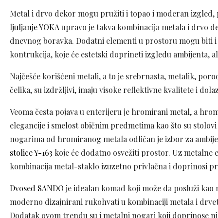
Metal i drvo dekor mogu pružiti i topao i moderan izgled,
ljuljanje YOKA
upravo je takva kombinacija metala i drvo de
dnevnog boravka. Dodatni elementi u prostoru mogu biti i
kontrukcija, koje će estetski doprineti izgledu ambijenta, al
Najčešće korišćeni metali, a to je srebrnasta, metalik, po
čelika, su izdržljivi, imaju visoke reflektivne kvalitete i d
Veoma česta pojava u enterijeru je hromirani metal, a hrom
elegancije i smelost običnim predmetima kao što su stolovi i
nogarima od hromiranog metala odličan je izbor za ambije
stolice Y-163
koje će dodatno osvežiti prostor. Uz metalne 
kombinacija metal-staklo izuzetno privlačna i doprinosi p
Dvosed SANDO
je idealan komad koji može da posluži kao 
moderno dizajnirani rukohvati u kombinaciji metala i drvet
Dodatak ovom trendu su i metalni nogari koji doprinose nje