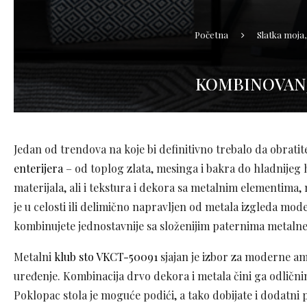
Početna
Slatka moja
KOMBINOVANJ
Jedan od trendova na koje bi definitivno trebalo da obratit
enterijera
– od toplog zlata, mesinga i bakra do hladnijeg h
materijala, ali i tekstura i dekora sa metalnim elementima,
je u celosti ili delimično napravljen od metala izgleda mod
kombinujete jednostavnije sa složenijim paternima metalne
Metalni
klub sto VKCT-50091
sjajan je izbor za moderne amb
uređenje. Kombinacija drvo dekora i metala čini ga odlični
Poklopac stola je moguće podići, a tako dobijate i dodatni 