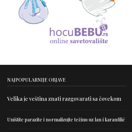
NAJPOPULARNIJE OBJAVE
Velika je veština znati razgovarati sa čovekom
Uništite parazite i normalizujte težinu uz lan i karanfilić