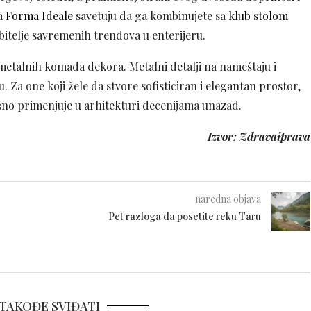
ra
Forma Ideale
savetuju da ga kombinujete sa
klub stolom
ubitelje savremenih trendova u enterijeru.
talnih komada dekora. Metalni detalji na nameštaju i
. Za one koji žele da stvore sofisticiran i elegantan prostor,
ešno primenjuje u arhitekturi decenijama unazad.
Izvor: Zdravaiprava
naredna objava
Pet razloga da posetite reku Taru
TAKOĐE SVIĐATI