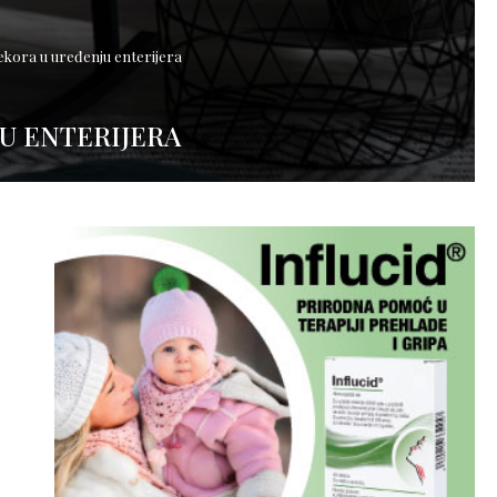
ekora u uređenju enterijera
U ENTERIJERA