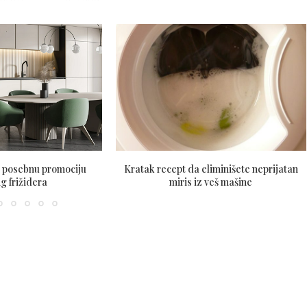
z posebnu promociju
Kratak recept da eliminišete neprijatan
 frižidera
miris iz veš mašine