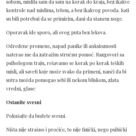
sobom, mislila sam da sam na korak do kraja, bez ikakve
kontrole nad mislima, telom, a bez ikakvog povoda. Sati
su bili potrebni da se primirim, dani da stanem noge.
Oporavak ide sporo, ali ovog puta bez lekova.
Određene promene, napad panike ili anksioznosti
naterao me da zatražim stručnu pomoć. Razgovori sa
psihologom traju, rešavamo se korak po korak teških
misli, ali saveti koje može svako da primeni, nauči da bi
sutra možda pomogao sebi ili nekom bliskom, zlata
vredni, glase:
Ostanite svesni
Pokušajte da budete svesni.
Ništa nije strašno i proćiće, to nije fizički, nego psihički