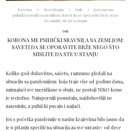
Početna
Srećologija
Duh
Korona me
psihički sravnila sa zemljom: Saveti da se oporavite brže nego
što mislite da ste u stanju
Duh
KORONA ME PSIHIČKI SRAVNILA SA ZEMLJOM:
SAVETI DA SE OPORAVITE BRŽE NEGO ŠTO
MISLITE DA STE U STANJU
Koliko god duhovitno, sažeto, razumno gledali na
situaciju sa pandemijom koja traje više od godinu dana,
uzimajući sve meridijane u obzir, ne postoji NIKO kome
je svejedno. Najuporniji posustaju, najduhovitiji ne
zasenjuju, a psihički pucaju i najjači.
Još s početka pandemije u našim krajevima bilo jasno da
je u pitanju specifična situacija za sve uzraste- od dece