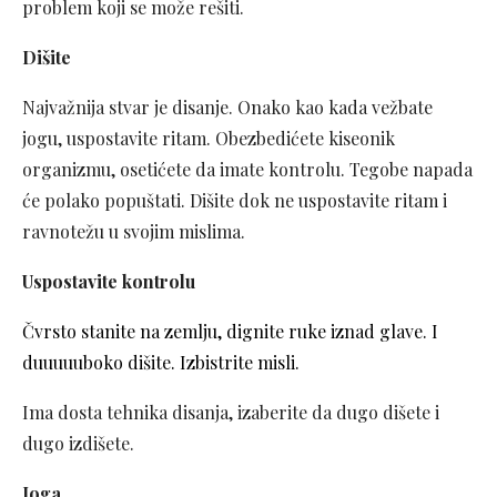
problem koji se može rešiti.
Dišite
Najvažnija stvar je disanje. Onako kao kada vežbate
jogu, uspostavite ritam. Obezbedićete kiseonik
organizmu, osetićete da imate kontrolu. Tegobe napada
će polako popuštati. Dišite dok ne uspostavite ritam i
ravnotežu u svojim mislima.
Uspostavite kontrolu
Čvrsto stanite na zemlju, dignite ruke iznad glave. I
duuuuuboko dišite. Izbistrite misli.
Ima dosta tehnika disanja, izaberite da dugo dišete i
dugo izdišete.
Joga