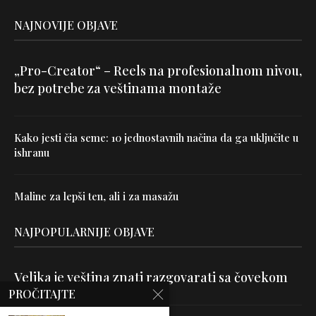
NAJNOVIJE OBJAVE
„Pro-Creator“ – Reels na profesionalnom nivou,
bez potrebe za veštinama montaže
Kako jesti čia seme: 10 jednostavnih načina da ga uključite u
ishranu
Maline za lepši ten, ali i za masažu
NAJPOPULARNIJE OBJAVE
Velika je veština znati razgovarati sa čovekom
PROČITAJTE