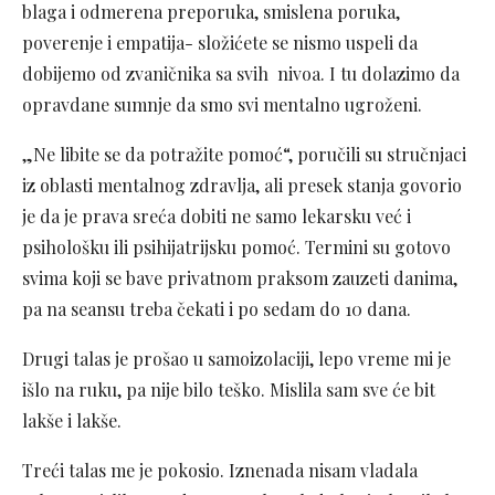
blaga i odmerena preporuka, smislena poruka,
poverenje i empatija- složićete se nismo uspeli da
dobijemo od zvaničnika sa svih nivoa. I tu dolazimo da
opravdane sumnje da smo svi mentalno ugroženi.
„Ne libite se da potražite pomoć“, poručili su stručnjaci
iz oblasti mentalnog zdravlja, ali presek stanja govorio
je da je prava sreća dobiti ne samo lekarsku već i
psihološku ili psihijatrijsku pomoć. Termini su gotovo
svima koji se bave privatnom praksom zauzeti danima,
pa na seansu treba čekati i po sedam do 10 dana.
Drugi talas je prošao u samoizolaciji, lepo vreme mi je
išlo na ruku, pa nije bilo teško. Mislila sam sve će bit
lakše i lakše.
Treći talas me je pokosio. Iznenada nisam vladala