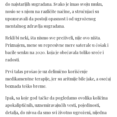
do najstarijih sugrađana. Svako je imao svoju muku,
nosio se s njom na različite načine, a stručnjaci su
upozoravali da postoji opasnost i od ugroženog
mentalnog zdravlja sugrađana.
Rekli bi neki, šta nismo sve preživeli, nije ovo ništa.
Priznajem, mene su represivne mere saterale u ćošak i
bacile senku na 2020. koja je obećavala toliko sreće i
radosti.
Prvi talas prošao je uz delimično korišćenje
medikamentne terapije, jer su aritmije bile jake, a osećaj
beznađa teško breme.
Ipak, sa koje god tačke da pogledamo ovolika količina
apokaliptičnih, uznemiravajućih vesti, pojedinosti,
detalja, do nivoa da smo svi životno ugroženi, nijedna