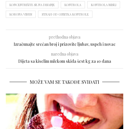
KONCENTRIŠITE SE NA DISANJE
KONTROLA
KONTROLA MISLI
KORONA VIRUS
STRAH OD GUBITKA KONTROLE
prethodna objava
Izračunajte srećan broj i prizovite ljubav, uspeh i novac
naredna objava
Dijeta sa kiselim mlekom skida šest kg za 10 dana
MOŽE VAM SE TAKOĐE SVIĐATI