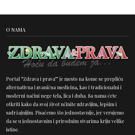
O NAMA
Portal “Zdrava i prava” je mesto na kome se prepliću
alternativna i zvanična medicina, kao i tradicionalni i
moderni načini nege tela, lica i duha. Sa nama ćete
otkriti kako da svoj život učinite zdravijim, lepšim i
sadržajnijim. Pisaćemo što jednostavnije, jer verujemo
da se u jednostavnim i prirodnim stvarima kriju velike
istine.