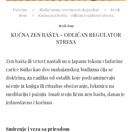
Početna
Slatka moja, ovo moraš da probaš
Sredi
dom
Kućna zen bašta – odličan regulator stresa
Sredi dom
KUĆNA ZEN BAŠTA – ODLIČAN REGULATOR
STRESA
Zen bašta ili vrtovi nastali su u Japanu tokom vladavine
carice Suiko kao deo mahajanskog budizma čija se
doktrina, za razliku od ostalih koje podrazumevaju
učenje iz knjiga ili ritualno obožavanje, fokusira na
meditaciju i pažnju. Imati svoju ličnu zen baštu, danas je
jednostavno i korisno.
Smirenje i veza sa prirodom