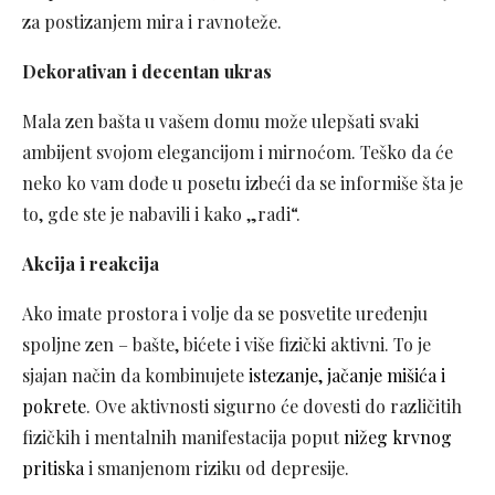
za postizanjem mira i ravnoteže.
Dekorativan i decentan ukras
Mala zen bašta u vašem domu može ulepšati svaki
ambijent svojom elegancijom i mirnoćom. Teško da će
neko ko vam dođe u posetu izbeći da se informiše šta je
to, gde ste je nabavili i kako „radi“.
Akcija i reakcija
Ako imate prostora i volje da se posvetite uređenju
spoljne zen – bašte, bićete i više fizički aktivni. To je
sjajan način da kombinujete
istezanje, jačanje mišića i
pokrete
. Ove aktivnosti sigurno će dovesti do različitih
fizičkih i mentalnih manifestacija poput
nižeg krvnog
pritiska
i smanjenom riziku od depresije.