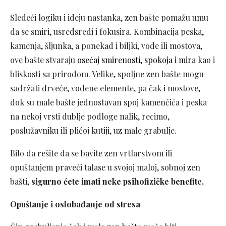
Sledeći logiku i ideju nastanka, zen bašte pomažu umu
da se smiri, usredsredi i fokusira. Kombinacija peska,
kamenja, šljunka, a ponekad i biljki, vode ili mostova,
ove bašte stvaraju
osećaj smirenosti, spokoja i mira
kao i
bliskosti sa prirodom. Velike, spoljne zen bašte mogu
sadržati drveće, vodene elemente, pa čak i mostove,
dok su male bašte jednostavan spoj kamenčića i peska
na nekoj vrsti dublje podloge nalik, recimo,
poslužavniku ili plićoj kutiji, uz male grabulje.
Bilo da rešite da se bavite zen vrtlarstvom ili
opuštanjem praveći talase u svojoj maloj, sobnoj zen
bašti,
sigurno ćete imati neke psihofizičke benefite.
Opuštanje i oslobađanje od stresa