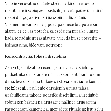
Vrlo je verovatno da ćete steći naviku da redovno
meditirate u svojoj zen bašti, ili praveći pauze u radu ili
nekoj drugoj aktivnosti uz svoju malu, kućnu.
Vremenom vam za ovaj postupak neće biti potreban
alarm jer će vas potreba za osećajem mira koji imate
kada te radnje upražnjavate, vući da im se posvetite –
jednostavno, biće vam potrebno.
Koncentracija, fokus i disciplina
Zen vrt je bukvalno rečeno jedna vrsta vizuelnog
podsetnika da ostanete mirni i skoncentrisani tokom
dana, bez obzira na to koje su
stresne situacije kojima
ste izloženi
. Pravljenje određenih grupa talasa
grabuljicama takođe podstiče disciplinu, a uređujući
sobnu zen bašticu na drugačije načine i drugačijim
rasporedom kamenčića, menjaćete rituale uz istu želju