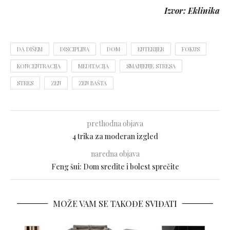
Izvor: Eklinika
DA DIŠEM
DISCIPLINA
DOM
ENTERIJER
FOKUS
KONCENTRACIJA
MEDITACIJA
SMANJENJE STRESA
STRES
ZEN
ZEN BAŠTA
prethodna objava
4 trika za moderan izgled
naredna objava
Feng šui: Dom sredite i bolest sprečite
MOŽE VAM SE TAKOĐE SVIĐATI