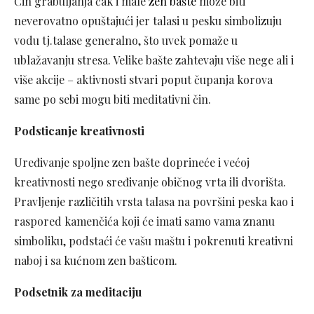
Čin grabuljanja čak i male
zen bašte
može biti
neverovatno opuštajući jer talasi u pesku simbolizuju
vodu tj.talase generalno, što uvek pomaže u
ublažavanju stresa. Velike bašte zahtevaju više nege ali i
više akcije – aktivnosti stvari poput čupanja korova
same po sebi mogu biti meditativni čin.
Podsticanje kreativnosti
Uređivanje spoljne zen bašte doprineće i većoj
kreativnosti nego sređivanje običnog vrta ili dvorišta.
Pravljenje različitih vrsta talasa na površini peska kao i
raspored kamenčića koji će imati samo vama znanu
simboliku, podstaći će vašu maštu i pokrenuti kreativni
naboj i sa kućnom zen bašticom.
Podsetnik za meditaciju