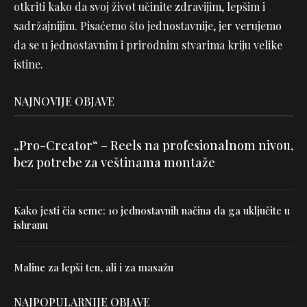
otkriti kako da svoj život učinite zdravijim, lepšim i
sadržajnijim. Pisaćemo što jednostavnije, jer verujemo
da se u jednostavnim i prirodnim stvarima kriju velike
istine.
NAJNOVIJE OBJAVE
„Pro-Creator“ – Reels na profesionalnom nivou,
bez potrebe za veštinama montaže
Kako jesti čia seme: 10 jednostavnih načina da ga uključite u
ishranu
Maline za lepši ten, ali i za masažu
NAJPOPULARNIJE OBJAVE