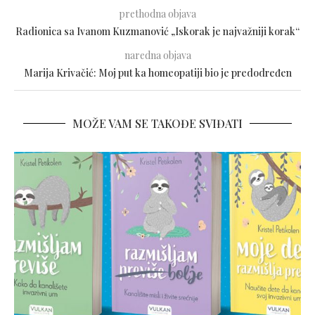
prethodna objava
Radionica sa Ivanom Kuzmanović „Iskorak je najvažniji korak“
naredna objava
Marija Krivačić: Moj put ka homeopatiji bio je predodređen
MOŽE VAM SE TAKOĐE SVIĐATI