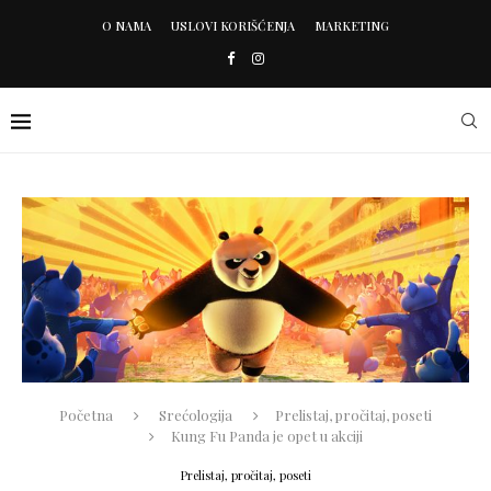
O NAMA
USLOVI KORIŠĆENJA
MARKETING
Početna
Srećologija
Prelistaj, pročitaj, poseti
Kung Fu Panda je opet u akciji
Prelistaj, pročitaj, poseti