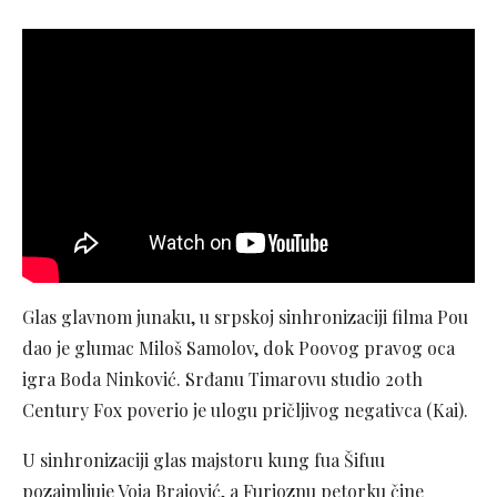
Glas glavnom junaku, u srpskoj sinhronizaciji filma Pou
dao je glumac Miloš Samolov, dok Poovog pravog oca
igra Boda Ninković. Srđanu Timarovu studio 20th
Century Fox poverio je ulogu pričljivog negativca (Kai).
U sinhronizaciji glas majstoru kung fua Šifuu
pozajmljuje Voja Brajović, a Furioznu petorku čine