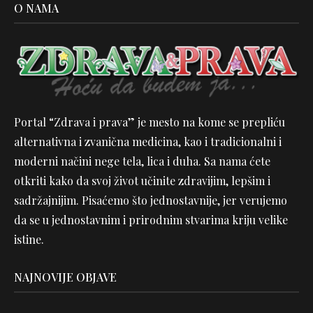
O NAMA
Portal “Zdrava i prava” je mesto na kome se prepliću
alternativna i zvanična medicina, kao i tradicionalni i
moderni načini nege tela, lica i duha. Sa nama ćete
otkriti kako da svoj život učinite zdravijim, lepšim i
sadržajnijim. Pisaćemo što jednostavnije, jer verujemo
da se u jednostavnim i prirodnim stvarima kriju velike
istine.
NAJNOVIJE OBJAVE