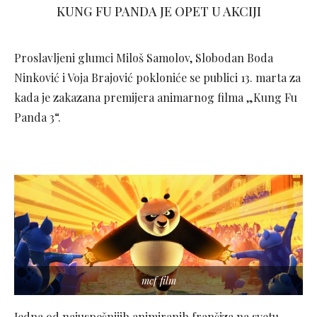
KUNG FU PANDA JE OPET U AKCIJI
Proslavljeni glumci Miloš Samolov, Slobodan Boda
Ninković i Voja Brajović pokloniće se publici 13. marta za
kada je zakazana premijera animarnog filma „Kung Fu
Panda 3“.
mcf film
Jedna od najuspešnijih animiranih franšiza na svetu