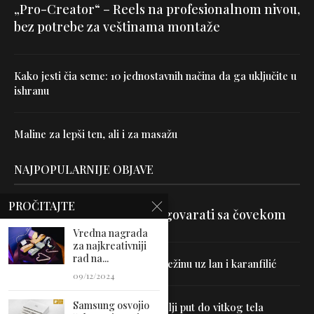
„Pro-Creator“ – Reels na profesionalnom nivou,
bez potrebe za veštinama montaže
Kako jesti čia seme: 10 jednostavnih načina da ga uključite u
ishranu
Maline za lepši ten, ali i za masažu
NAJPOPULARNIJE OBJAVE
PROČITAJTE
Velika je veština znati razgovarati sa čovekom
Vredna nagrada
za najkreativniji
rad na...
Uništite parazite i normalizujte težinu uz lan i karanfilić
09/12/2024
Samsung osvojio
Dr Hajder: Akupunktura je najbolji put do vitkog tela