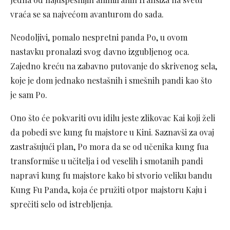
vraća se sa najvećom avanturom do sada.
Neodoljivi, pomalo nespretni panda Po, u ovom
nastavku pronalazi svog davno izgubljenog oca.
Zajedno kreću na zabavno putovanje do skrivenog sela,
koje je dom jednako nestašnih i smešnih pandi kao što
je sam Po.
Ono što će pokvariti ovu idilu jeste zlikovac Kai koji želi
da pobedi sve kung fu majstore u Kini. Saznavši za ovaj
zastrašujući plan, Po mora da se od učenika kung fua
transformiše u učitelja i od veselih i smotanih pandi
napravi kung fu majstore kako bi stvorio veliku bandu
Kung Fu Panda, koja će pružiti otpor majstoru Kaju i
sprečiti selo od istrebljenja.