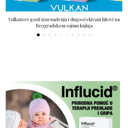
Vulkanovi gosti iznenađenja i dugoočekivani hitovi na
Beogradskom sajmu knjiga