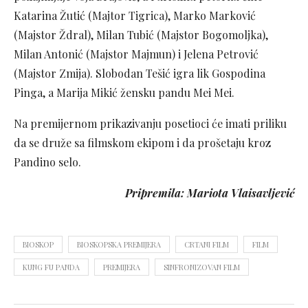
Katarina Žutić (Majtor Tigrica), Marko Marković
(Majstor Ždral), Milan Tubić (Majstor Bogomoljka),
Milan Antonić (Majstor Majmun) i Jelena Petrović
(Majstor Zmija). Slobodan Tešić igra lik Gospodina
Pinga, a Marija Mikić žensku pandu Mei Mei.
Na premijernom prikazivanju posetioci će imati priliku
da se druže sa filmskom ekipom i da prošetaju kroz
Pandino selo.
Pripremila: Mariota Vlaisavljević
BIOSKOP
BIOSKOPSKA PREMIJERA
CRTANI FILM
FILM
KUNG FU PANDA
PREMIJERA
SINFRONIZOVAN FILM