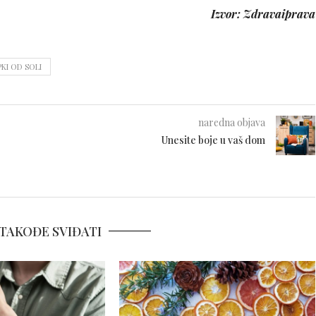
Izvor: Zdravaiprava
PKI OD SOLI
naredna objava
Unesite boje u vaš dom
TAKOĐE SVIĐATI