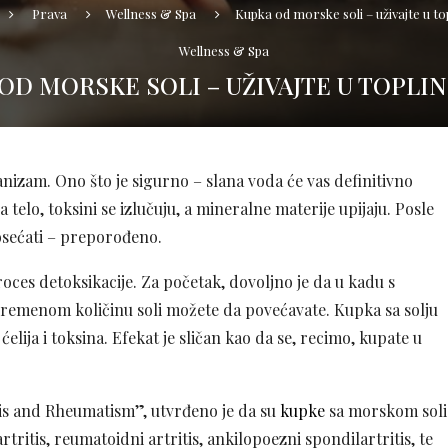
Prava
Wellness & Spa
Kupka od morske soli – uživajte u to
Wellness & Spa
OD MORSKE SOLI – UŽIVAJTE U TOPLI
izam. Ono što je sigurno – slana voda će vas definitivno
 telo, toksini se izlučuju, a mineralne materije upijaju. Posle
 osećati – preporođeno.
i proces detoksikacije. Za početak, dovoljno je da u kadu s
vremenom količinu soli možete da povećavate. Kupka sa solju
elija i toksina. Efekat je sličan kao da se, recimo, kupate u
tis and Rheumatism”, utvrđeno je da su
kupke
sa morskom soli
rtritis, reumatoidni artritis, ankilopoezni spondilartritis, te