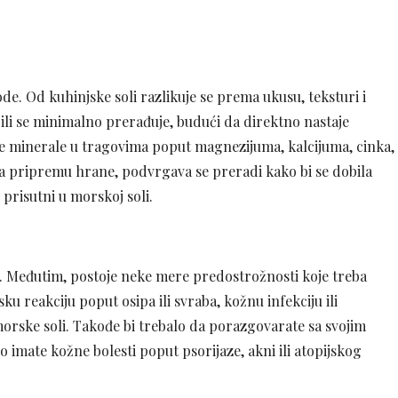
de. Od kuhinjske soli razlikuje se prema ukusu, teksturi i
li se minimalno prerađuje, budući da direktno nastaje
ne minerale u tragovima poput magnezijuma, kalcijuma, cinka,
za pripremu hrane, podvrgava se preradi kako bi se dobila
prisutni u morskoj soli.
i. Međutim, postoje neke mere predostrožnosti koje treba
ku reakciju poput osipa ili svraba, kožnu infekciju ili
rske soli. Takođe bi trebalo da porazgovarate sa svojim
imate kožne bolesti poput psorijaze, akni ili atopijskog