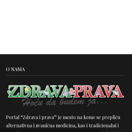
O NAMA
Portal “Zdrava i prava” je mesto na kome se prepliću
alternativna i zvanična medicina, kao i tradicionalni i