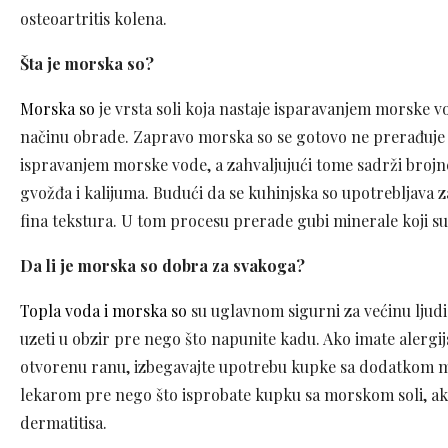
osteoartritis kolena.
Šta je morska so?
Morska so
je vrsta soli koja nastaje isparavanjem morske vo
načinu obrade. Zapravo morska so se gotovo ne prerađuje i
ispravanjem morske vode, a zahvaljujući tome sadrži broj
gvožđa i kalijuma. Budući da se kuhinjska so upotrebljava 
fina tekstura. U tom procesu prerade gubi minerale koji su 
Da li je morska so dobra za svakoga?
Topla voda i morska so
su uglavnom sigurni za većinu ljud
uzeti u obzir pre nego što napunite kadu. Ako imate alergijs
otvorenu ranu, izbegavajte upotrebu kupke sa dodatkom mo
lekarom pre nego što isprobate kupku sa morskom soli, ako 
dermatitisa.