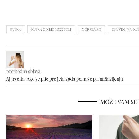
KUPKA
KUPKA OD MORSKE SOLI
MORSKA SO
OPUŠTANJE U KU
prethodna objava
Ajurveda: Ako se pije pre jela voda pomaže pri mršavljenju
MOŽE VAM SE 