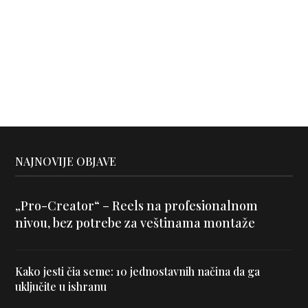
NAJNOVIJE OBJAVE
„Pro-Creator“ – Reels na profesionalnom
nivou, bez potrebe za veštinama montaže
Kako jesti čia seme: 10 jednostavnih načina da ga
uključite u ishranu