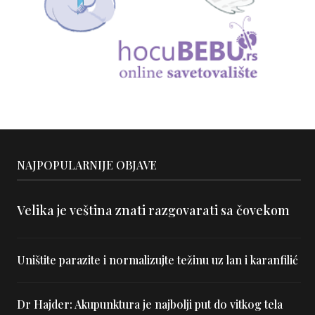
NAJPOPULARNIJE OBJAVE
Velika je veština znati razgovarati sa čovekom
Uništite parazite i normalizujte težinu uz lan i karanfilić
Dr Hajder: Akupunktura je najbolji put do vitkog tela