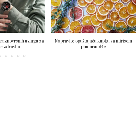
i raznovrsnih usluga za
Napravite opuštajuću kupku sa mirisom
e zdravlja
pomorandže