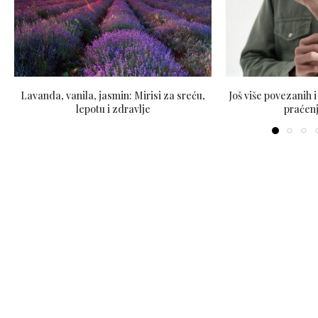
Lavanda, vanila, jasmin: Mirisi za sreću,
Još više povezanih 
lepotu i zdravlje
praćenj