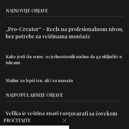
NAJNOVIJE OBJAVE
„Pro-Creator“ – Reels na profesionalnom nivou,
bez potrebe za veštinama montaže
Kako jesti čia seme: 10 jednostavnih načina da ga uključite u
ishranu
Maline za lepši ten, ali i za masažu
NAJPOPULARNIJE OBJAVE
Velika je veština znati razgovarati sa čovekom
PROČITAJTE