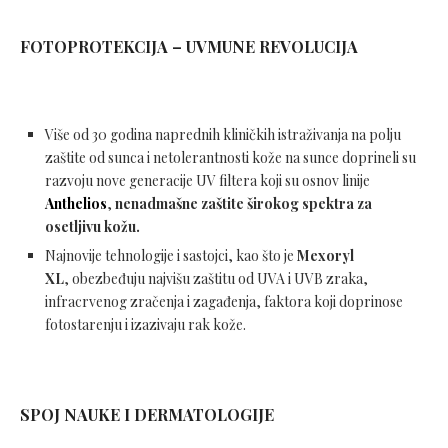
FOTOPROTEKCIJA – UVMUNE REVOLUCIJA
Više od 30 godina naprednih kliničkih istraživanja na polju
zaštite od sunca i netolerantnosti kože na sunce doprineli su
razvoju nove generacije UV filtera koji su osnov linije
Anthelios
,
nenadmašne zaštite širokog spektra za
osetljivu kožu.
Najnovije tehnologije i sastojci, kao što je
Mexoryl
XL
, obezbeđuju najvišu zaštitu od UVA i UVB zraka,
infracrvenog zračenja i zagađenja, faktora koji doprinose
fotostarenju i izazivaju rak kože.
SPOJ NAUKE I DERMATOLOGIJE