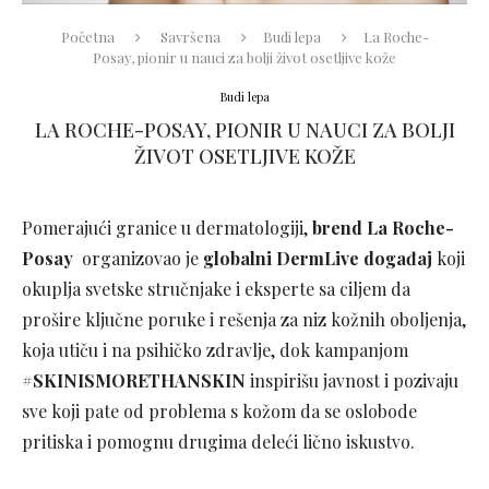
Početna
Savršena
Budi lepa
La Roche-
Posay, pionir u nauci za bolji život osetljive kože
Budi lepa
LA ROCHE-POSAY, PIONIR U NAUCI ZA BOLJI
ŽIVOT OSETLJIVE KOŽE
Pomerajući granice u dermatologiji,
brend La Roche-
Posay
organizovao je
globalni DermLive događaj
koji
okuplja svetske stručnjake i eksperte sa ciljem da
prošire ključne poruke i rešenja za niz kožnih oboljenja,
koja utiču i na psihičko zdravlje, dok kampanjom
#SKINISMORETHANSKIN
inspirišu javnost i pozivaju
sve koji pate od problema s kožom da se oslobode
pritiska i pomognu drugima deleći lično iskustvo.