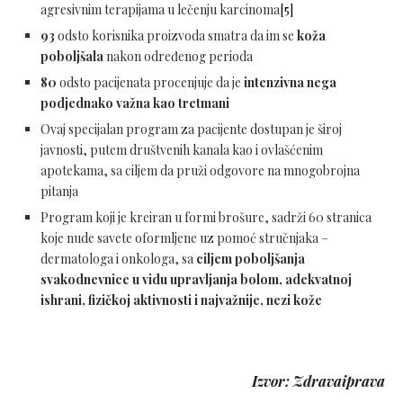
agresivnim terapijama u lečenju karcinoma
[5]
93
odsto korisnika proizvoda smatra da im se
koža
poboljšala
nakon određenog perioda
80
odsto pacijenata procenjuje da je
intenzivna nega
podjednako važna kao tretmani
Ovaj specijalan program za pacijente dostupan je široj
javnosti, putem društvenih kanala kao i ovlašćenim
apotekama, sa ciljem da pruži odgovore na mnogobrojna
pitanja
Program koji je kreiran u formi brošure, sadrži 60 stranica
koje nude savete oformljene uz pomoć stručnjaka –
dermatologa i onkologa, sa
ciljem poboljšanja
svakodnevnice u vidu upravljanja bolom, adekvatnoj
ishrani, fizičkoj aktivnosti i najvažnije, nezi kože
Izvor: Zdravaiprava