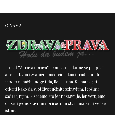
O NAMA
Portal “Zdrava i prava” je mesto na kome se prepliću
alternativna i zvanična medicina, kao i tradicionalni i
moderni načini nege tela, lica i duha. Sa nama ćete
otkriti kako da svoj život učinite zdravijim, lepšim i
sadržajnijim. Pisaćemo što jednostavnije, jer verujemo
da se u jednostavnim i prirodnim stvarima kriju velike
istine.