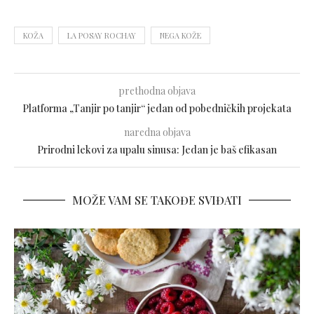
KOŽA
LA POSAY ROCHAY
NEGA KOŽE
prethodna objava
Platforma „Tanjir po tanjir“ jedan od pobedničkih projekata
naredna objava
Prirodni lekovi za upalu sinusa: Jedan je baš efikasan
MOŽE VAM SE TAKOĐE SVIĐATI