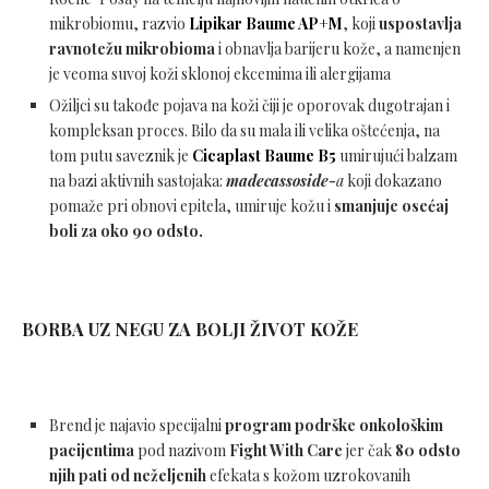
mikrobiomu, razvio
Lipikar Baume AP+M
, koji
uspostavlja
ravnotežu mikrobioma
i obnavlja barijeru kože, a namenjen
je veoma suvoj koži sklonoj ekcemima ili alergijama
Ožiljci su takođe pojava na koži čiji je oporovak dugotrajan i
kompleksan proces. Bilo da su mala ili velika oštećenja, na
tom putu saveznik je
Cicaplast Baume B5
umirujući balzam
na bazi aktivnih sastojaka:
madecassoside-
a
koji dokazano
pomaže pri obnovi epitela, umiruje kožu i
smanjuje osećaj
boli za oko
90 odsto.
BORBA UZ NEGU ZA BOLJI ŽIVOT KOŽE
Brend je najavio specijalni
program podrške onkološkim
pacijentima
pod nazivom
Fight With Care
jer čak
80 odsto
njih pati od neželjenih
efekata s kožom uzrokovanih