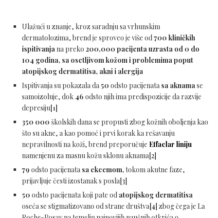
Ulažući u znanje, kroz saradnju sa vrhunskim
dermatolozima, brend je sproveo je više od
700 kliničkih
ispitivanja
na preko
200,000 pacijenta uzrasta od 0 do
104 godina, sa osetljivom kožom i problemima poput
atopijskog dermatitisa, akni i alergija
Ispitivanja su pokazala da
50
odsto pacijenata
sa aknama
se
samoizoluje, dok
46
odsto njih ima predispozicije da razvije
depresiju
[1]
350 000
školskih dana se propusti zbog kožnih oboljenja kao
što su akne, a kao pomoć i prvi korak ka rešavanju
nepravilnosti na koži, brend preporučuje
Effaclar liniju
namenjenu za masnu kožu sklonu aknama
[2]
79
odsto pacijenata
sa ekcemom,
tokom akutne faze,
prijavljuje česti izostanak s posla
[3]
50
odsto pacijenata koji pate od
atopijskog dermatitisa
oseća se stigmatizovano od strane društva
[4]
zbog čega je La
Roche-Posay na temelju najnovijih naučnih otkrića o