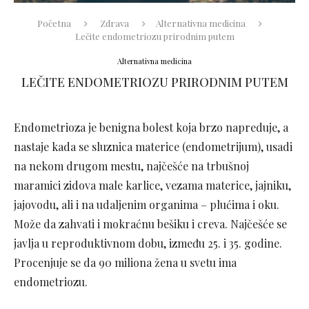
Početna
Zdrava
Alternativna medicina
Lečite endometriozu prirodnim putem
Alternativna medicina
LEČITE ENDOMETRIOZU PRIRODNIM PUTEM
Endometrioza je benigna bolest koja brzo napreduje, a
nastaje kada se sluznica materice (endometrijum), usadi
na nekom drugom mestu, najčešće na trbušnoj
maramici zidova male karlice, vezama materice, jajniku,
jajovodu, ali i na udaljenim organima – plućima i oku.
Može da zahvati i mokraćnu bešiku i creva. Najčešće se
javlja u reproduktivnom dobu, između 25. i 35. godine.
Procenjuje se da 90 miliona žena u svetu ima
endometriozu.