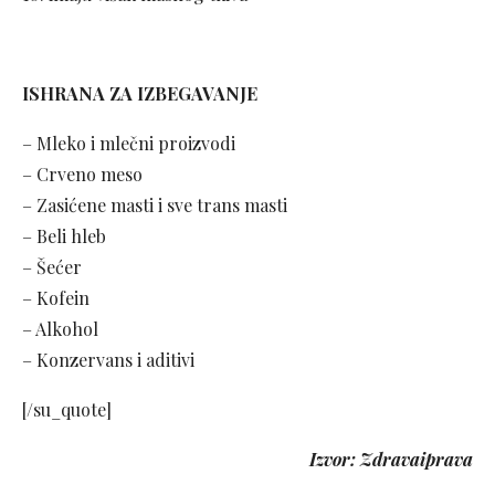
ISHRANA ZA IZBEGAVANJE
– Mleko i mlečni proizvodi
– Crveno meso
– Zasićene masti i sve trans masti
– Beli hleb
– Šećer
– Kofein
– Alkohol
– Konzervans i aditivi
[/su_quote]
Izvor: Zdravaiprava