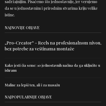
sadržajnijim. Pisaćemo što jednostavnije, jer verujemo
da se u jednostavnim i prirodnim stvarima kriju velike
istine.
NAJNOVIJE OBJAVE
„Pro-Creator“ – Reels na profesionalnom nivou,
bez potrebe za veštinama montaže
Kako jesti čia seme: 10 jednostavnih načina da ga uključite u
ishranu
Maline za lepši ten, ali i za masažu
NAJPOPULARNIJE OBJAVE