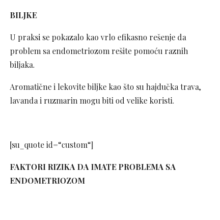
BILJKE
U praksi se pokazalo kao vrlo efikasno rešenje da
problem sa endometriozom rešite pomoću raznih
biljaka.
Aromatične i lekovite biljke kao što su hajdučka trava,
lavanda i ruzmarin mogu biti od velike koristi.
[su_quote id=“custom“]
FAKTORI RIZIKA DA IMATE PROBLEMA SA
ENDOMETRIOZOM