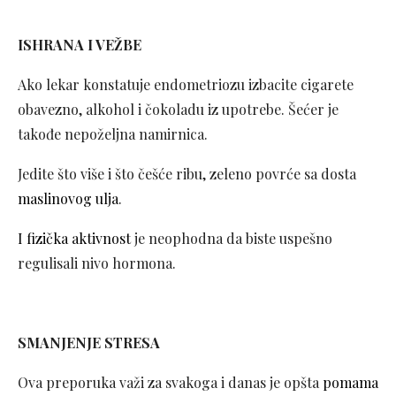
ISHRANA I VEŽBE
Ako lekar konstatuje endometriozu izbacite cigarete
obavezno, alkohol i čokoladu iz upotrebe. Šećer je
takođe nepoželjna namirnica.
Jedite što više i što češće ribu, zeleno povrće sa dosta
maslinovog ulja
.
I fizička aktivnost
je neophodna da biste uspešno
regulisali nivo hormona.
SMANJENJE STRESA
Ova preporuka važi za svakoga i danas je opšta
pomama