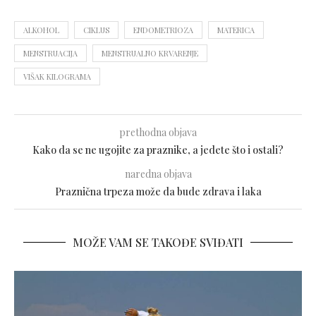
ALKOHOL
CIKLUS
ENDOMETRIOZA
MATERICA
MENSTRUACIJA
MENSTRUALNO KRVARENJE
VIŠAK KILOGRAMA
prethodna objava
Kako da se ne ugojite za praznike, a jedete što i ostali?
naredna objava
Praznična trpeza može da bude zdrava i laka
MOŽE VAM SE TAKOĐE SVIĐATI