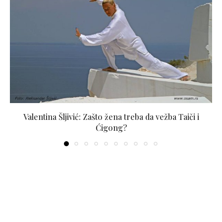
Valentina Šljivić: Zašto žena treba da vežba Taiči i
Ćigong?