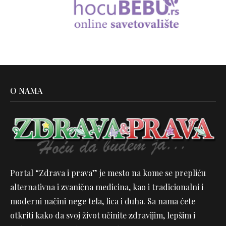
O NAMA
Portal “Zdrava i prava” je mesto na kome se prepliću
alternativna i zvanična medicina, kao i tradicionalni i
moderni načini nege tela, lica i duha. Sa nama ćete
otkriti kako da svoj život učinite zdravijim, lepšim i