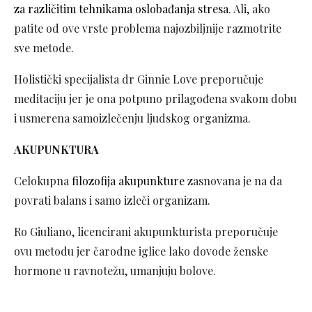
za različitim tehnikama oslobađanja stresa
. Ali, ako
patite od ove vrste problema najozbiljnije razmotrite
sve metode.
Holistički specijalista dr Ginnie Love preporučuje
meditaciju jer je ona potpuno prilagođena svakom dobu
i usmerena samoizlečenju ljudskog organizma.
AKUPUNKTURA
Celokupna
filozofija akupunkture
zasnovana je na da
povrati balans i samo izleči organizam.
Ro Giuliano, licencirani akupunkturista preporučuje
ovu metodu jer čarodne iglice lako dovode ženske
hormone u ravnotežu, umanjuju bolove.