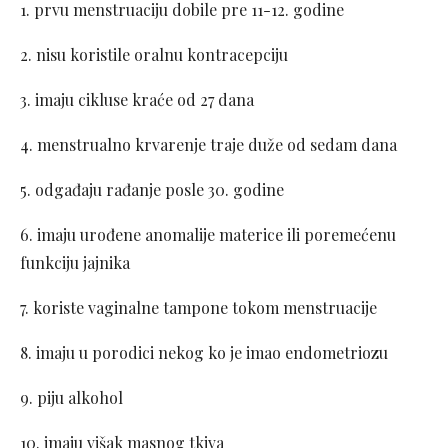
1. prvu menstruaciju dobile pre 11-12. godine
2. nisu koristile oralnu kontracepciju
3. imaju cikluse kraće od 27 dana
4. menstrualno krvarenje traje duže od sedam dana
5. odgađaju rađanje posle 30. godine
6. imaju urođene anomalije materice ili poremećenu
funkciju jajnika
7. koriste vaginalne tampone tokom menstruacije
8. imaju u porodici nekog ko je imao endometriozu
9. piju alkohol
10. imaju višak masnog tkiva